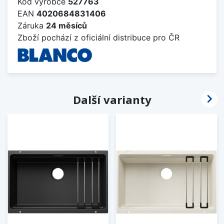
Kód výrobce
527763
EAN
4020684831406
Záruka
24 měsíců
Zboží pochází z oficiální distribuce pro ČR

Další varianty