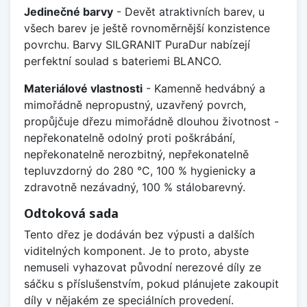
Jedinečné barvy
- Devět atraktivních barev, u
všech barev je ještě rovnoměrnější konzistence
povrchu. Barvy SILGRANIT PuraDur nabízejí
perfektní soulad s bateriemi BLANCO.
Materiálové vlastnosti
- Kamenně hedvábný a
mimořádně nepropustný, uzavřený povrch,
propůjčuje dřezu mimořádně dlouhou životnost -
nepřekonatelně odolný proti poškrábání,
nepřekonatelně nerozbitný, nepřekonatelně
tepluvzdorný do 280 °C, 100 % hygienicky a
zdravotně nezávadný, 100 % stálobarevný.
Odtoková sada
Tento dřez je dodáván bez výpusti a dalších
viditelných komponent. Je to proto, abyste
nemuseli vyhazovat původní nerezové díly ze
sáčku s příslušenstvím, pokud plánujete zakoupit
díly v nějakém ze speciálních provedení.