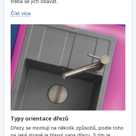
třeba se jich obávat.
Číst více
Typy orientace dřezů
Dřezy se montují na několik způsobů, podle toho
na jaké straně je hlavní vana dřezu. S tím je