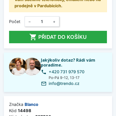
prodejně v Pardubicích.
Počet
−
+

PŘIDAT DO KOŠÍKU
Jakýkoliv dotaz? Rádi vám
poradíme.
+420 731 979 570
phone
Po-Pá 9-12, 13-17
info@trendo.cz
mail_outline
Značka
Blanco
Kód
14498