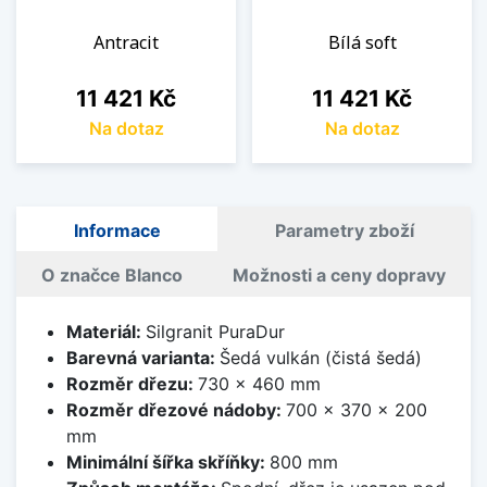
Antracit
Bílá soft
Cena
Cena
11 421 Kč
11 421 Kč
Na dotaz
Na dotaz
Informace
Parametry zboží
O značce Blanco
Možnosti a ceny dopravy
Materiál:
Silgranit PuraDur
Barevná varianta:
Šedá vulkán (čistá šedá)
Rozměr dřezu:
730 x 460 mm
Rozměr dřezové nádoby:
700 x 370 x 200
mm
Minimální šířka skříňky:
800 mm