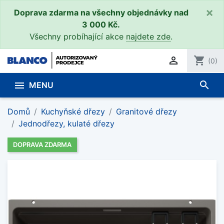
×
Doprava zdarma na všechny objednávky nad
3 000 Kč.
Všechny probíhající akce
najdete zde
.

shopping_cart
(0)
search

MENU
Domů
Kuchyňské dřezy
Granitové dřezy
Jednodřezy, kulaté dřezy
DOPRAVA ZDARMA