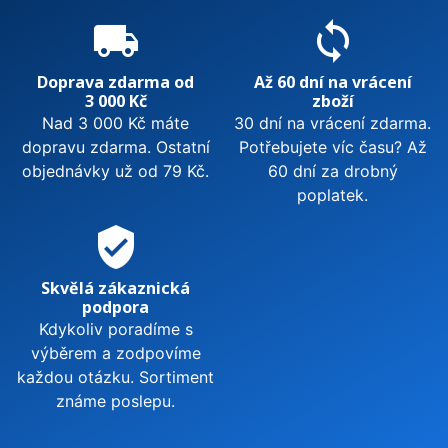
local_shipping
sync
Doprava zdarma od
Až 60 dní na vrácení
3 000 Kč
zboží
Nad 3 000 Kč máte
30 dní na vrácení zdarma.
dopravu zdarma. Ostatní
Potřebujete víc času? Až
objednávky už od 79 Kč.
60 dní za drobný
poplatek.
verified_user
Skvělá zákaznická
podpora
Kdykoliv poradíme s
výběrem a zodpovíme
každou otázku. Sortiment
známe poslepu.