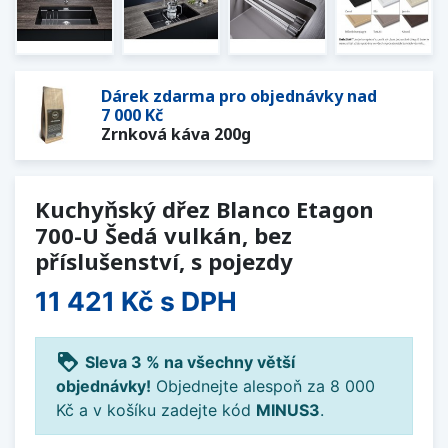
Dárek zdarma pro objednávky nad
7 000 Kč
Zrnková káva 200g
Kuchyňský dřez Blanco Etagon
700-U Šedá vulkán, bez
příslušenství, s pojezdy
11 421 Kč
s DPH
loyalty
Sleva 3 % na všechny větší
objednávky!
Objednejte alespoň za 8 000
Kč a v košíku zadejte kód
MINUS3
.