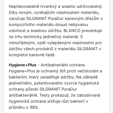
Nepřekonatelně trvanlivý a snadno udržovatelný.
Díky novým, vynikajícím vlastnostem materiálu,
zaručuje SILGRANIT PuraDur barevným dřezům z
kompozitního materiálu dosud nebývalou
odolnost a snadnou údržbu. BLANCO prezentuje
na trhu technicky jedinečný materiál. S
mimořádnými, opět vylepšenými vlastnostmi pro
údržbu všech produktů z materiálu SILGRANIT v
kompletní barevné řadě.
Hygiene+Plus
- Antibakteriální ochrana
Hygiene+Plus je ochranný štít proti nečistotám a
bakteriím, který usnadňuje údržbu. Na základě
jedinečného, patentovaného vzorce hygienické
ochrany působí SILGRANIT PuraDur
antibakteriálně. Testy prokazují, že zabudovaná
hygienická ochrana snižuje růst bakterií v
průměru o 98%.