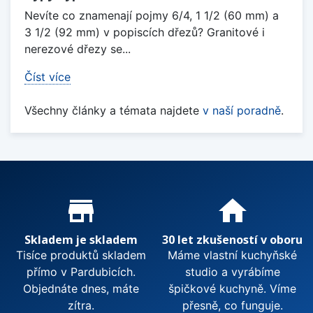
Nevíte co znamenají pojmy 6/4, 1 1/2 (60 mm) a
3 1/2 (92 mm) v popiscích dřezů? Granitové i
nerezové dřezy se...
Číst více
Všechny články a témata najdete
v naší poradně
.
Proč nakupovat u nás?
store_mall_directory
home
Skladem je skladem
30 let zkušeností v oboru
Tisíce produktů skladem
Máme vlastní kuchyňské
přímo v Pardubicích.
studio a vyrábíme
Objednáte dnes, máte
špičkové kuchyně. Víme
zítra.
přesně, co funguje.