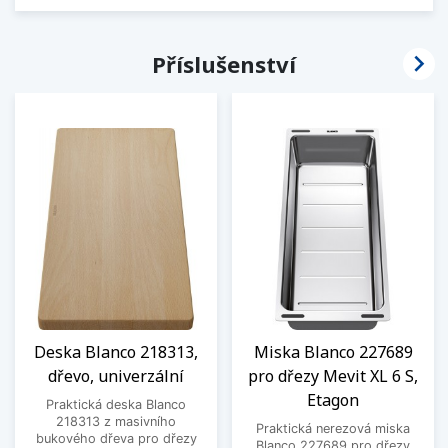

Příslušenství
Deska Blanco 218313,
Miska Blanco 227689
dřevo, univerzální
pro dřezy Mevit XL 6 S,
Etagon
Praktická deska Blanco
218313 z masivního
Praktická nerezová miska
bukového dřeva pro dřezy
Blanco 227689 pro dřezy