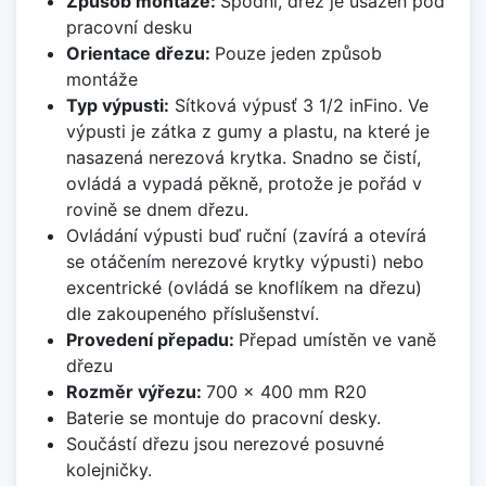
Způsob montáže:
Spodní, dřez je usazen pod
pracovní desku
Orientace dřezu:
Pouze jeden způsob
montáže
Typ výpusti:
Sítková výpusť 3 1/2 inFino. Ve
výpusti je zátka z gumy a plastu, na které je
nasazená nerezová krytka. Snadno se čistí,
ovládá a vypadá pěkně, protože je pořád v
rovině se dnem dřezu.
Ovládání výpusti buď ruční (zavírá a otevírá
se otáčením nerezové krytky výpusti) nebo
excentrické (ovládá se knoflíkem na dřezu)
dle zakoupeného příslušenství.
Provedení přepadu:
Přepad umístěn ve vaně
dřezu
Rozměr výřezu:
700 x 400 mm R20
Baterie se montuje do pracovní desky.
Součástí dřezu jsou nerezové posuvné
kolejničky.