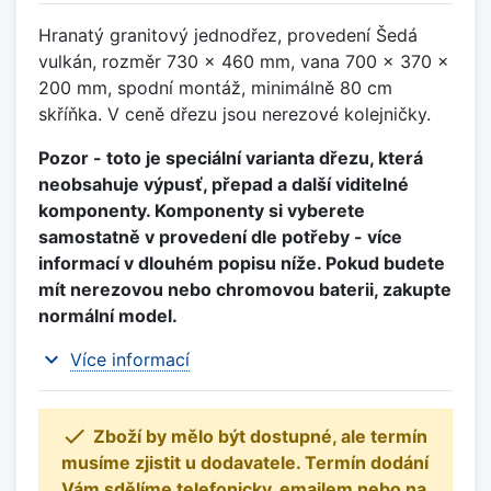
Hranatý granitový jednodřez, provedení Šedá
vulkán, rozměr 730 x 460 mm, vana 700 x 370 x
200 mm, spodní montáž, minimálně 80 cm
skříňka. V ceně dřezu jsou nerezové kolejničky.
Pozor - toto je speciální varianta dřezu, která
neobsahuje výpusť, přepad a další viditelné
komponenty. Komponenty si vyberete
samostatně v provedení dle potřeby - více
informací v dlouhém popisu níže. Pokud budete
mít nerezovou nebo chromovou baterii, zakupte
normální model.
expand_more
Více informací

Zboží by mělo být dostupné, ale termín
musíme zjistit u dodavatele. Termín dodání
Vám sdělíme telefonicky, emailem nebo na