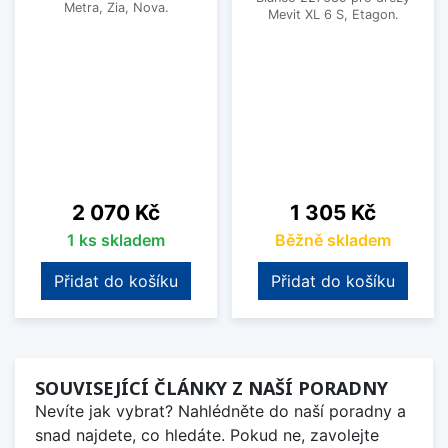
Metra, Zia, Nova.
Mevit XL 6 S, Etagon.
Cena
Cena
2 070 Kč
1 305 Kč
1 ks skladem
Běžně skladem
Přidat do košíku
Přidat do košíku
SOUVISEJÍCÍ ČLÁNKY Z NAŠÍ PORADNY
Nevíte jak vybrat? Nahlédněte do naší poradny a
snad najdete, co hledáte. Pokud ne, zavolejte