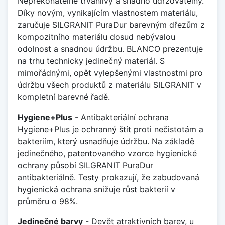
Nepřekonatelně trvanlivý a snadno udržovatelný.
Díky novým, vynikajícím vlastnostem materiálu,
zaručuje SILGRANIT PuraDur barevným dřezům z
kompozitního materiálu dosud nebývalou
odolnost a snadnou údržbu. BLANCO prezentuje
na trhu technicky jedinečný materiál. S
mimořádnými, opět vylepšenými vlastnostmi pro
údržbu všech produktů z materiálu SILGRANIT v
kompletní barevné řadě.
Hygiene+Plus
- Antibakteriální ochrana
Hygiene+Plus je ochranný štít proti nečistotám a
bakteriím, který usnadňuje údržbu. Na základě
jedinečného, patentovaného vzorce hygienické
ochrany působí SILGRANIT PuraDur
antibakteriálně. Testy prokazují, že zabudovaná
hygienická ochrana snižuje růst bakterií v
průměru o 98%.
Jedinečné barvy
- Devět atraktivních barev, u