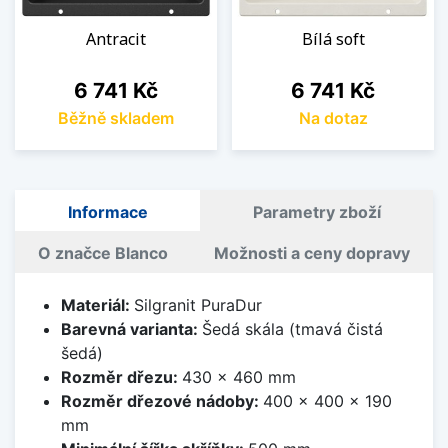
Antracit
Bílá soft
Cena
Cena
6 741 Kč
6 741 Kč
Běžně skladem
Na dotaz
Informace
Parametry zboží
O značce Blanco
Možnosti a ceny dopravy
Materiál:
Silgranit PuraDur
Barevná varianta:
Šedá skála (tmavá čistá
šedá)
Rozměr dřezu:
430 x 460 mm
Rozměr dřezové nádoby:
400 x 400 x 190
mm