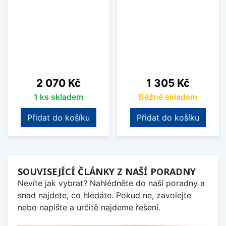
Cena
Cena
2 070 Kč
1 305 Kč
1 ks skladem
Běžně skladem
Přidat do košíku
Přidat do košíku
SOUVISEJÍCÍ ČLÁNKY Z NAŠÍ PORADNY
Nevíte jak vybrat? Nahlédněte do naší poradny a
snad najdete, co hledáte. Pokud ne, zavolejte
nebo napište a určitě najdeme řešení.