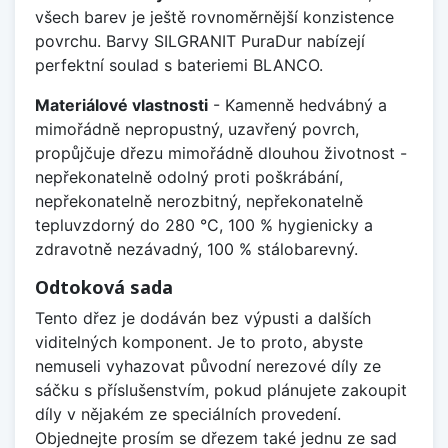
všech barev je ještě rovnoměrnější konzistence
povrchu. Barvy SILGRANIT PuraDur nabízejí
perfektní soulad s bateriemi BLANCO.
Materiálové vlastnosti
- Kamenně hedvábný a
mimořádně nepropustný, uzavřený povrch,
propůjčuje dřezu mimořádně dlouhou životnost -
nepřekonatelně odolný proti poškrábání,
nepřekonatelně nerozbitný, nepřekonatelně
tepluvzdorný do 280 °C, 100 % hygienicky a
zdravotně nezávadný, 100 % stálobarevný.
Odtoková sada
Tento dřez je dodáván bez výpusti a dalších
viditelných komponent. Je to proto, abyste
nemuseli vyhazovat původní nerezové díly ze
sáčku s příslušenstvím, pokud plánujete zakoupit
díly v nějakém ze speciálních provedení.
Objednejte prosím se dřezem také jednu ze sad