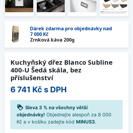
Dárek zdarma pro objednávky nad
7 000 Kč
Zrnková káva 200g
Kuchyňský dřez Blanco Subline
400-U Šedá skála, bez
příslušenství
6 741 Kč
s DPH
loyalty
Sleva 3 % na všechny větší
objednávky!
Objednejte alespoň za 8 000
Kč a v košíku zadejte kód
MINUS3
.