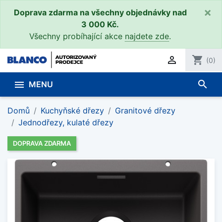
×
Doprava zdarma na všechny objednávky nad
3 000 Kč.
Všechny probíhající akce
najdete zde
.

shopping_cart
(0)
search

MENU
Domů
Kuchyňské dřezy
Granitové dřezy
Jednodřezy, kulaté dřezy
DOPRAVA ZDARMA