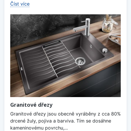
Číst více
Granitové dřezy
Granitové dřezy jsou obecně vyráběny z cca 80%
drcené žuly, pojiva a barviva. Tím se dosáhne
kameninovému povrchu,...