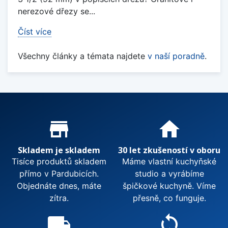
nerezové dřezy se...
Číst více
Všechny články a témata najdete
v naší poradně
.
Proč nakupovat u nás?
store_mall_directory
home
Skladem je skladem
30 let zkušeností v oboru
Tisíce produktů skladem
Máme vlastní kuchyňské
přímo v Pardubicích.
studio a vyrábíme
Objednáte dnes, máte
špičkové kuchyně. Víme
zítra.
přesně, co funguje.
local_shipping
sync