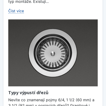
typ montáže. Existují...
Číst více
Typy výpustí dřezů
Nevíte co znamenají pojmy 6/4, 1 1/2 (60 mm) a
3 1/2 (92 mm) v popiscích dřezů? Granitové i