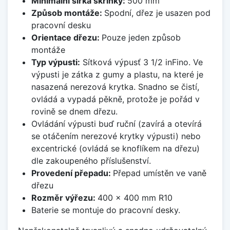
Minimální šířka skříňky:
500 mm
Způsob montáže:
Spodní, dřez je usazen pod
pracovní desku
Orientace dřezu:
Pouze jeden způsob
montáže
Typ výpusti:
Sítková výpusť 3 1/2 inFino. Ve
výpusti je zátka z gumy a plastu, na které je
nasazená nerezová krytka. Snadno se čistí,
ovládá a vypadá pěkně, protože je pořád v
rovině se dnem dřezu.
Ovládání výpusti buď ruční (zavírá a otevírá
se otáčením nerezové krytky výpusti) nebo
excentrické (ovládá se knoflíkem na dřezu)
dle zakoupeného příslušenství.
Provedení přepadu:
Přepad umístěn ve vaně
dřezu
Rozměr výřezu:
400 x 400 mm R10
Baterie se montuje do pracovní desky.