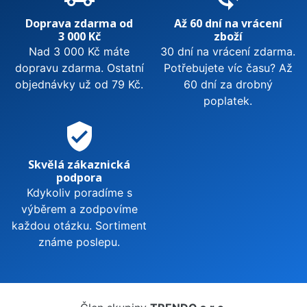
Doprava zdarma od
Až 60 dní na vrácení
3 000 Kč
zboží
Nad 3 000 Kč máte
30 dní na vrácení zdarma.
dopravu zdarma. Ostatní
Potřebujete víc času? Až
objednávky už od 79 Kč.
60 dní za drobný
poplatek.
verified_user
Skvělá zákaznická
podpora
Kdykoliv poradíme s
výběrem a zodpovíme
každou otázku. Sortiment
známe poslepu.