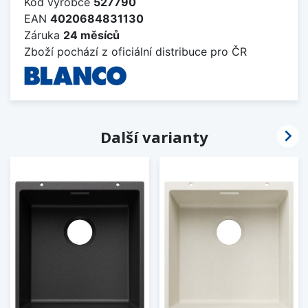
Kód výrobce
527790
EAN
4020684831130
Záruka
24 měsíců
Zboží pochází z oficiální distribuce pro ČR

Další varianty