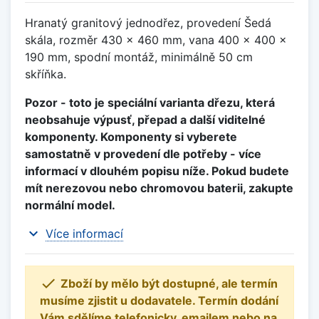
Hranatý granitový jednodřez, provedení Šedá
skála, rozměr 430 x 460 mm, vana 400 x 400 x
190 mm, spodní montáž, minimálně 50 cm
skříňka.
Pozor - toto je speciální varianta dřezu, která
neobsahuje výpusť, přepad a další viditelné
komponenty. Komponenty si vyberete
samostatně v provedení dle potřeby - více
informací v dlouhém popisu níže. Pokud budete
mít nerezovou nebo chromovou baterii, zakupte
normální model.
expand_more
Více informací

Zboží by mělo být dostupné, ale termín
musíme zjistit u dodavatele. Termín dodání
Vám sdělíme telefonicky, emailem nebo na