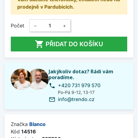
prodejně v Pardubicích.
Počet
−
+

PŘIDAT DO KOŠÍKU
Jakýkoliv dotaz? Rádi vám
poradíme.
+420 731 979 570
phone
Po-Pá 9-12, 13-17
info@trendo.cz
mail_outline
Značka
Blanco
Kód
14516