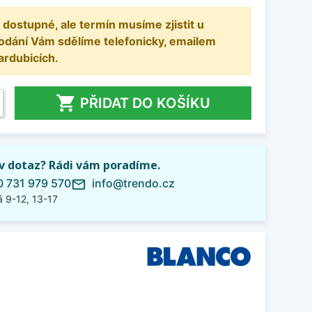
 dostupné, ale termín musíme zjistit u
odání Vám sdělíme telefonicky, emailem
ardubicích.

PŘIDAT DO KOŠÍKU
iv dotaz? Rádi vám poradíme.
 731 979 570
info@trendo.cz
mail_outline
 9-12, 13-17