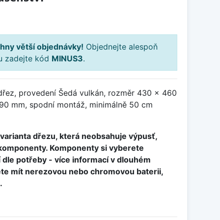
H
hny větší objednávky!
Objednejte alespoň
ku zadejte kód
MINUS3
.
dřez, provedení Šedá vulkán, rozměr 430 x 460
90 mm, spodní montáž, minimálně 50 cm
í varianta dřezu, která neobsahuje výpusť,
é komponenty. Komponenty si vyberete
dle potřeby - více informací v dlouhém
ete mít nerezovou nebo chromovou baterii,
.