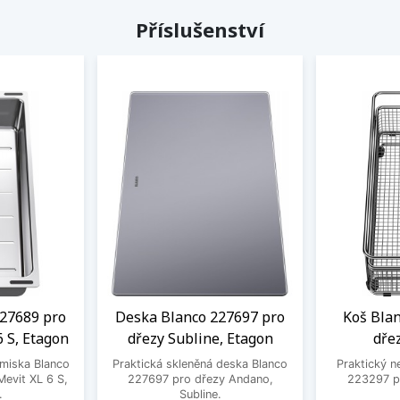
Příslušenství
27689 pro
Deska Blanco 227697 pro
Koš Bla
6 S, Etagon
dřezy Subline, Etagon
dře
 miska Blanco
Praktická skleněná deska Blanco
Praktický n
evit XL 6 S,
227697 pro dřezy Andano,
223297 pr
.
Subline.