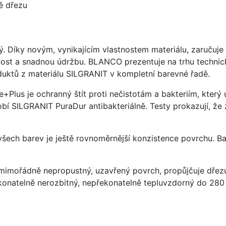
ě dřezu
ý. Díky novým, vynikajícím vlastnostem materiálu, zaruču
ost a snadnou údržbu. BLANCO prezentuje na trhu technick
uktů z materiálu SILGRANIT v kompletní barevné řadě.
e+Plus je ochranný štít proti nečistotám a bakteriím, kter
í SILGRANIT PuraDur antibakteriálně. Testy prokazují, že 
 všech barev je ještě rovnoměrnější konzistence povrchu. B
imořádně nepropustný, uzavřený povrch, propůjčuje dřez
konatelně nerozbitný, nepřekonatelně tepluvzdorný do 280