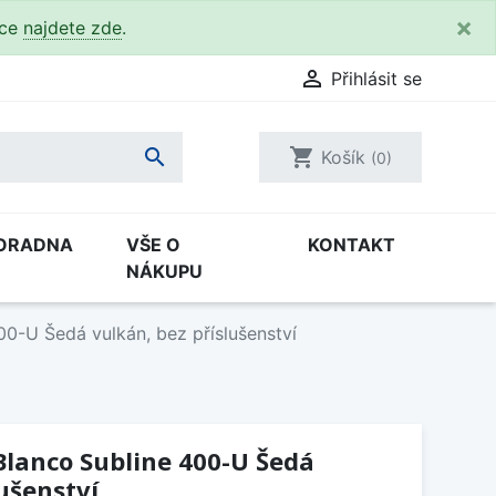
×
kce
najdete zde
.

Přihlásit se

shopping_cart
Košík
(0)
ORADNA
VŠE O
KONTAKT
NÁKUPU
0-U Šedá vulkán, bez příslušenství
Blanco Subline 400-U Šedá
lušenství