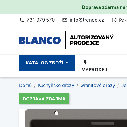
Doprava zdarma na 
731 979 570
info@trendo.cz
Po-
phone
mail_outline
access_time
flash_on
KATALOG ZBOŽÍ
VÝPRODEJ
Domů
Kuchyňské dřezy
Granitové dřezy
Je
DOPRAVA ZDARMA