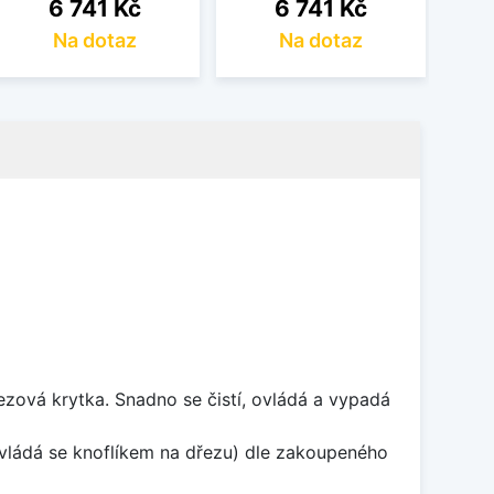
Cena
Cena
6 741 Kč
6 741 Kč
Na dotaz
Na dotaz
rezová krytka. Snadno se čistí, ovládá a vypadá
ovládá se knoflíkem na dřezu) dle zakoupeného