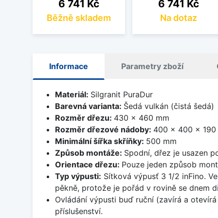
Cena
Cena
6 741 Kč
6 741 Kč
Běžně skladem
Na dotaz
Informace
Parametry zboží
Materiál:
Silgranit PuraDur
Barevná varianta:
Šedá vulkán (čistá šedá)
Rozměr dřezu:
430 x 460 mm
Rozměr dřezové nádoby:
400 x 400 x 19
Minimální šířka skříňky:
500 mm
Způsob montáže:
Spodní, dřez je usazen p
Orientace dřezu:
Pouze jeden způsob mon
Typ výpusti:
Sítková výpusť 3 1/2 inFino. Ve
pěkně, protože je pořád v rovině se dnem d
Ovládání výpusti buď ruční (zavírá a oteví
příslušenství.