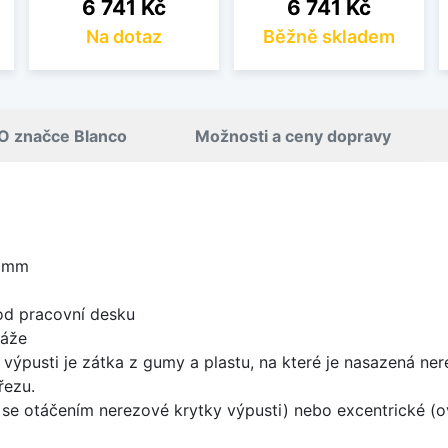
Cena
Cena
6 741 Kč
6 741 Kč
Na dotaz
Běžně skladem
O značce Blanco
Možnosti a ceny dopravy
0 mm
od pracovní desku
táže
 výpusti je zátka z gumy a plastu, na které je nasazená ne
řezu.
rá se otáčením nerezové krytky výpusti) nebo excentrické (