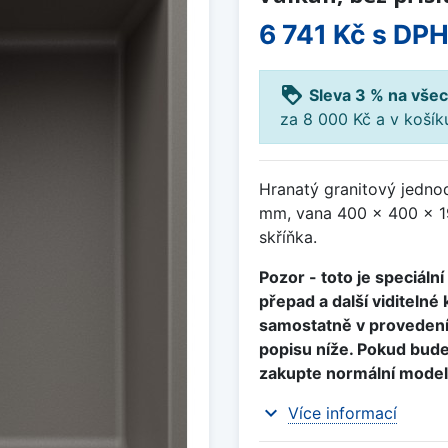
6 741 Kč
s DP
loyalty
Sleva 3 % na všec
za 8 000 Kč a v koší
Hranatý granitový jedno
mm, vana 400 x 400 x 1
skříňka.
Pozor - toto je speciáln
přepad a další viditeln
samostatně v provedení 
popisu níže. Pokud bud
zakupte normální model
expand_more
Více informací