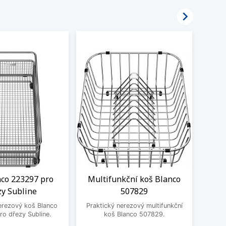

nco 223297 pro
Multifunkční koš Blanco
Odka
zy Subline
507829
Prak
erezový koš Blanco
Praktický nerezový multifunkční
o dřezy Subline.
koš Blanco 507829.