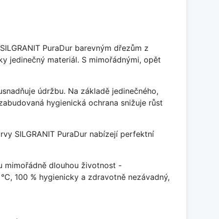
je SILGRANIT PuraDur barevným dřezům z
y jedinečný materiál. S mimořádnými, opět
ý usnadňuje údržbu. Na základě jedinečného,
zabudovaná hygienická ochrana snižuje růst
arvy SILGRANIT PuraDur nabízejí perfektní
u mimořádně dlouhou životnost -
 °C, 100 % hygienicky a zdravotně nezávadný,