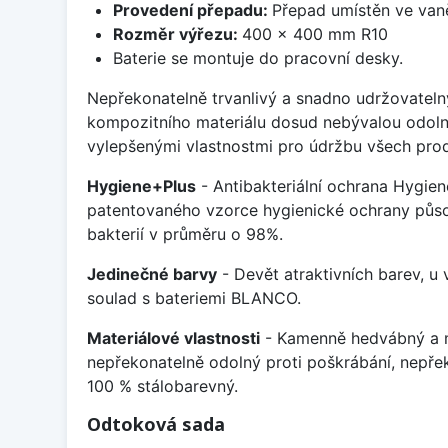
Provedení přepadu:
Přepad umístěn ve van
Rozměr výřezu:
400 x 400 mm R10
Baterie se montuje do pracovní desky.
Nepřekonatelně trvanlivý a snadno udržovateln
kompozitního materiálu dosud nebývalou odoln
vylepšenými vlastnostmi pro údržbu všech prod
Hygiene+Plus
- Antibakteriální ochrana Hygien
patentovaného vzorce hygienické ochrany působ
bakterií v průměru o 98%.
Jedinečné barvy
- Devět atraktivních barev, u
soulad s bateriemi BLANCO.
Materiálové vlastnosti
- Kamenně hedvábný a m
nepřekonatelně odolný proti poškrábání, nepře
100 % stálobarevný.
Odtoková sada