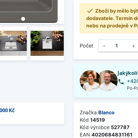

Zboží by mělo být
dodavatele. Termín d
nebo na prodejně v P
Počet
−
+
Jakýkol
+420
phone
Po-Pá
000 Kč
Značka
Blanco
Kód
14519
Kód výrobce
527787
EAN
4020684831161