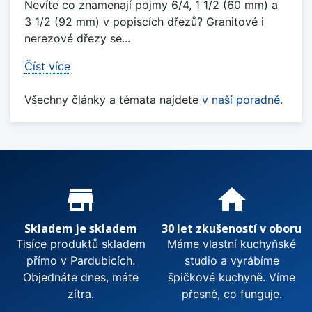
Nevíte co znamenají pojmy 6/4, 1 1/2 (60 mm) a
3 1/2 (92 mm) v popiscích dřezů? Granitové i
nerezové dřezy se...
Číst více
Všechny články a témata najdete
v naší poradně
.
Proč nakupovat u nás?
store_mall_directory
home
Skladem je skladem
30 let zkušeností v oboru
Tisíce produktů skladem
Máme vlastní kuchyňské
přímo v Pardubicích.
studio a vyrábíme
Objednáte dnes, máte
špičkové kuchyně. Víme
zítra.
přesně, co funguje.