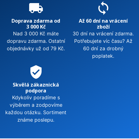
local_shipping
sync
Doprava zdarma od
Až 60 dní na vrácení
3 000 Kč
zboží
Nad 3 000 Kč máte
30 dní na vrácení zdarma.
dopravu zdarma. Ostatní
Potřebujete víc času? Až
objednávky už od 79 Kč.
60 dní za drobný
poplatek.
verified_user
Skvělá zákaznická
podpora
Kdykoliv poradíme s
výběrem a zodpovíme
každou otázku. Sortiment
známe poslepu.