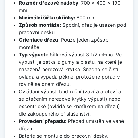
Rozměr dřezové nádoby:
700 x 400 x 190
mm
Minimální šířka skříňky:
800 mm
Způsob montáže:
Spodní, dřez je usazen pod
pracovní desku
Orientace dřezu:
Pouze jeden způsob
montáže
Typ výpusti:
Sítková výpusť 3 1/2 inFino. Ve
výpusti je zátka z gumy a plastu, na které je
nasazená nerezová krytka. Snadno se čistí,
ovládá a vypadá pěkně, protože je pořád v
rovině se dnem dřezu.
Ovládání výpusti buď ruční (zavírá a otevírá
se otáčením nerezové krytky výpusti) nebo
excentrické (ovládá se knoflíkem na dřezu)
dle zakoupeného příslušenství.
Provedení přepadu:
Přepad umístěn ve vaně
dřezu
Baterie se montuje do pracovní desky.