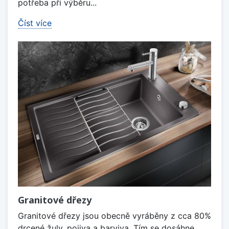
potřeba při výběru...
Číst více
Granitové dřezy
Granitové dřezy jsou obecně vyráběny z cca 80%
drcené žuly, pojiva a barviva. Tím se dosáhne