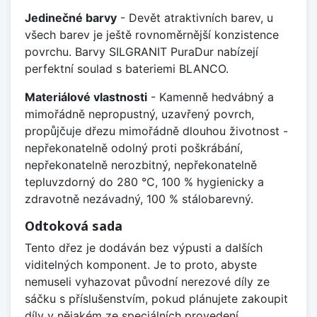
Jedinečné barvy
- Devět atraktivních barev, u
všech barev je ještě rovnoměrnější konzistence
povrchu. Barvy SILGRANIT PuraDur nabízejí
perfektní soulad s bateriemi BLANCO.
Materiálové vlastnosti
- Kamenně hedvábný a
mimořádně nepropustný, uzavřený povrch,
propůjčuje dřezu mimořádně dlouhou životnost -
nepřekonatelně odolný proti poškrábání,
nepřekonatelně nerozbitný, nepřekonatelně
tepluvzdorný do 280 °C, 100 % hygienicky a
zdravotně nezávadný, 100 % stálobarevný.
Odtoková sada
Tento dřez je dodáván bez výpusti a dalších
viditelných komponent. Je to proto, abyste
nemuseli vyhazovat původní nerezové díly ze
sáčku s příslušenstvím, pokud plánujete zakoupit
díly v nějakém ze speciálních provedení.