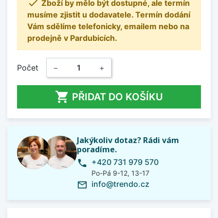

Zboží by mělo být dostupné, ale termín
musíme zjistit u dodavatele. Termín dodání
Vám sdělíme telefonicky, emailem nebo na
prodejně v Pardubicích.
Počet
−
+

PŘIDAT DO KOŠÍKU
Jakýkoliv dotaz? Rádi vám
poradíme.
+420 731 979 570
phone
Po-Pá 9-12, 13-17
info@trendo.cz
mail_outline