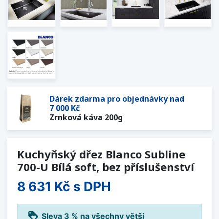
Dárek zdarma pro objednávky nad
7 000 Kč
Zrnková káva 200g
Kuchyňský dřez Blanco Subline
700-U Bílá soft, bez příslušenství
8 631 Kč
s DPH
loyalty
Sleva 3 % na všechny větší