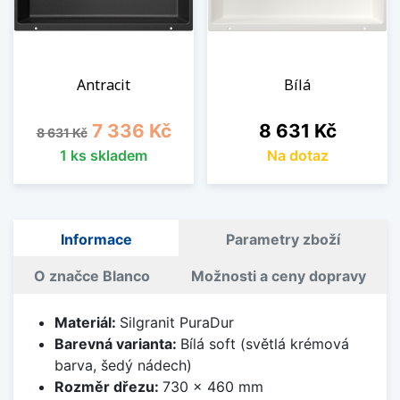
Antracit
Bílá
Běžná cena
Cena
Cena
7 336 Kč
8 631 Kč
8 631 Kč
1 ks skladem
Na dotaz
Informace
Parametry zboží
O značce Blanco
Možnosti a ceny dopravy
Materiál:
Silgranit PuraDur
Barevná varianta:
Bílá soft (světlá krémová
barva, šedý nádech)
Rozměr dřezu:
730 x 460 mm