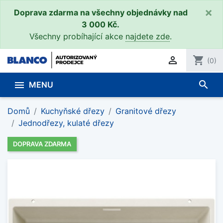
×
Doprava zdarma na všechny objednávky nad
3 000 Kč.
Všechny probíhající akce
najdete zde
.

shopping_cart
(0)
search

MENU
Domů
Kuchyňské dřezy
Granitové dřezy
Jednodřezy, kulaté dřezy
DOPRAVA ZDARMA