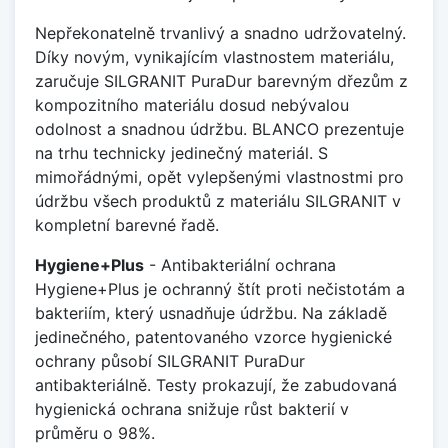
Nepřekonatelně trvanlivý a snadno udržovatelný.
Díky novým, vynikajícím vlastnostem materiálu,
zaručuje SILGRANIT PuraDur barevným dřezům z
kompozitního materiálu dosud nebývalou
odolnost a snadnou údržbu. BLANCO prezentuje
na trhu technicky jedinečný materiál. S
mimořádnými, opět vylepšenými vlastnostmi pro
údržbu všech produktů z materiálu SILGRANIT v
kompletní barevné řadě.
Hygiene+Plus
- Antibakteriální ochrana
Hygiene+Plus je ochranný štít proti nečistotám a
bakteriím, který usnadňuje údržbu. Na základě
jedinečného, patentovaného vzorce hygienické
ochrany působí SILGRANIT PuraDur
antibakteriálně. Testy prokazují, že zabudovaná
hygienická ochrana snižuje růst bakterií v
průměru o 98%.