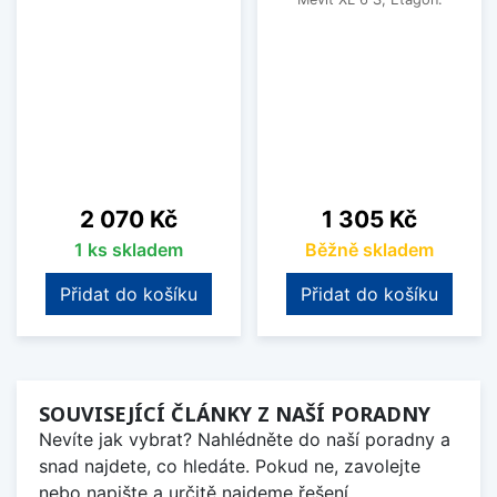
Cena
Cena
2 070 Kč
1 305 Kč
1 ks skladem
Běžně skladem
Přidat do košíku
Přidat do košíku
SOUVISEJÍCÍ ČLÁNKY Z NAŠÍ PORADNY
Nevíte jak vybrat? Nahlédněte do naší poradny a
snad najdete, co hledáte. Pokud ne, zavolejte
nebo napište a určitě najdeme řešení.