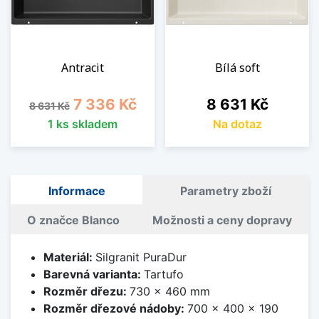
Antracit
Bílá soft
Běžná cena
Cena
Cena
7 336 Kč
8 631 Kč
8 631 Kč
1 ks skladem
Na dotaz
Informace
Parametry zboží
O značce Blanco
Možnosti a ceny dopravy
Materiál:
Silgranit PuraDur
Barevná varianta:
Tartufo
Rozměr dřezu:
730 x 460 mm
Rozměr dřezové nádoby:
700 x 400 x 190