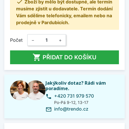

Zboží by mělo být dostupné, ale termín
musíme zjistit u dodavatele. Termín dodání
Vám sdělíme telefonicky, emailem nebo na
prodejně v Pardubicích.
Počet
−
+

PŘIDAT DO KOŠÍKU
Jakýkoliv dotaz? Rádi vám
poradíme.
+420 731 979 570
phone
Po-Pá 9-12, 13-17
info@trendo.cz
mail_outline