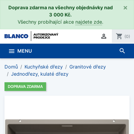
×
Doprava zdarma na všechny objednávky nad
3 000 Kč.
Všechny probíhající akce
najdete zde
.

shopping_cart
(0)
search

MENU
Domů
Kuchyňské dřezy
Granitové dřezy
Jednodřezy, kulaté dřezy
DOPRAVA ZDARMA