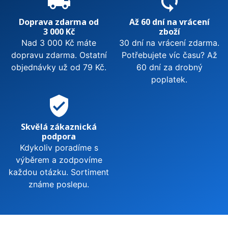
local_shipping
sync
Doprava zdarma od
Až 60 dní na vrácení
3 000 Kč
zboží
Nad 3 000 Kč máte
30 dní na vrácení zdarma.
dopravu zdarma. Ostatní
Potřebujete víc času? Až
objednávky už od 79 Kč.
60 dní za drobný
poplatek.
verified_user
Skvělá zákaznická
podpora
Kdykoliv poradíme s
výběrem a zodpovíme
každou otázku. Sortiment
známe poslepu.