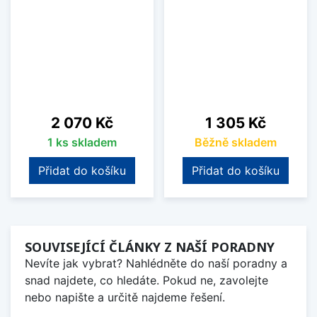
Cena
Cena
2 070 Kč
1 305 Kč
1 ks skladem
Běžně skladem
Přidat do košíku
Přidat do košíku
SOUVISEJÍCÍ ČLÁNKY Z NAŠÍ PORADNY
Nevíte jak vybrat? Nahlédněte do naší poradny a
snad najdete, co hledáte. Pokud ne, zavolejte
nebo napište a určitě najdeme řešení.