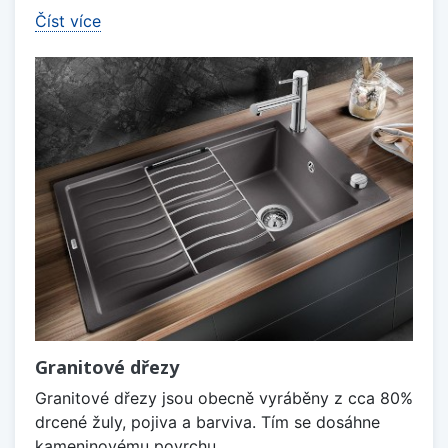
Číst více
Granitové dřezy
Granitové dřezy jsou obecně vyráběny z cca 80%
drcené žuly, pojiva a barviva. Tím se dosáhne
kameninovému povrchu,...