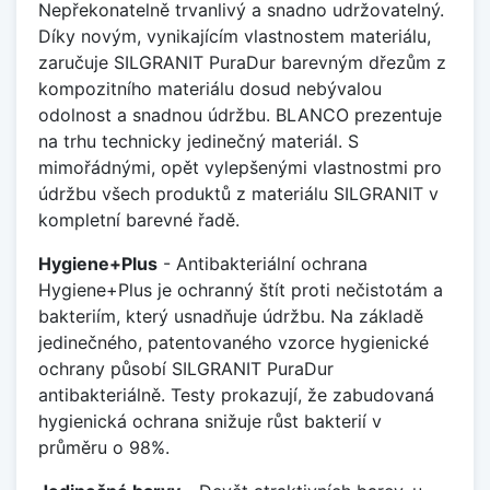
Nepřekonatelně trvanlivý a snadno udržovatelný.
Díky novým, vynikajícím vlastnostem materiálu,
zaručuje SILGRANIT PuraDur barevným dřezům z
kompozitního materiálu dosud nebývalou
odolnost a snadnou údržbu. BLANCO prezentuje
na trhu technicky jedinečný materiál. S
mimořádnými, opět vylepšenými vlastnostmi pro
údržbu všech produktů z materiálu SILGRANIT v
kompletní barevné řadě.
Hygiene+Plus
- Antibakteriální ochrana
Hygiene+Plus je ochranný štít proti nečistotám a
bakteriím, který usnadňuje údržbu. Na základě
jedinečného, patentovaného vzorce hygienické
ochrany působí SILGRANIT PuraDur
antibakteriálně. Testy prokazují, že zabudovaná
hygienická ochrana snižuje růst bakterií v
průměru o 98%.