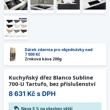
Dárek zdarma pro objednávky nad
7 000 Kč
Zrnková káva 200g
Kuchyňský dřez Blanco Subline
700-U Tartufo, bez příslušenství
8 631 Kč
s DPH
loyalty
Sleva 3 % na všechny větší