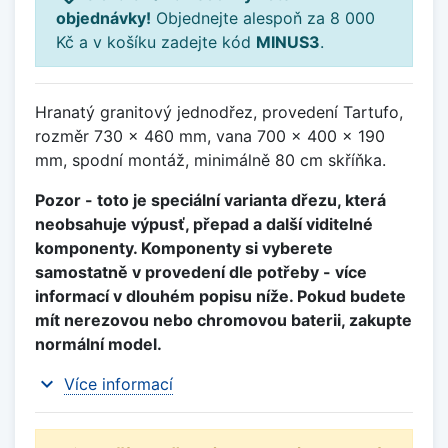
objednávky!
Objednejte alespoň za 8 000
Kč a v košíku zadejte kód
MINUS3
.
Hranatý granitový jednodřez, provedení Tartufo,
rozměr 730 x 460 mm, vana 700 x 400 x 190
mm, spodní montáž, minimálně 80 cm skříňka.
Pozor - toto je speciální varianta dřezu, která
neobsahuje výpusť, přepad a další viditelné
komponenty. Komponenty si vyberete
samostatně v provedení dle potřeby - více
informací v dlouhém popisu níže. Pokud budete
mít nerezovou nebo chromovou baterii, zakupte
normální model.
expand_more
Více informací