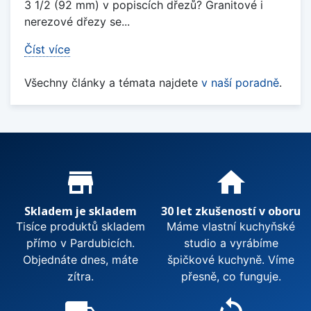
3 1/2 (92 mm) v popiscích dřezů? Granitové i
nerezové dřezy se...
Číst více
Všechny články a témata najdete
v naší poradně
.
Proč nakupovat u nás?
store_mall_directory
home
Skladem je skladem
30 let zkušeností v oboru
Tisíce produktů skladem
Máme vlastní kuchyňské
přímo v Pardubicích.
studio a vyrábíme
Objednáte dnes, máte
špičkové kuchyně. Víme
zítra.
přesně, co funguje.