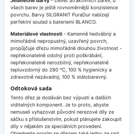
Jedinečné barvy
- Devět atraktivních barev, u
všech barev je ještě rovnoměrnější konzistence
povrchu. Barvy SILGRANIT PuraDur nabízejí
perfektní soulad s bateriemi BLANCO.
Materiálové vlastnosti
- Kamenně hedvábný a
mimořádně nepropustný, uzavřený povrch,
propůjčuje dřezu mimořádně dlouhou životnost -
nepřekonatelně odolný proti poškrábání,
nepřekonatelně nerozbitný, nepřekonatelně
tepluvzdorný do 280 °C, 100 % hygienicky a
zdravotně nezávadný, 100 % stálobarevný.
Odtoková sada
Tento dřez je dodáván bez výpusti a dalších
viditelných komponent. Je to proto, abyste
nemuseli vyhazovat původní nerezové díly ze
sáčku s příslušenstvím, pokud plánujete zakoupit
díly v nějakém ze speciálních provedení.
Objednejte prosím se dřezem také jednu ze sad