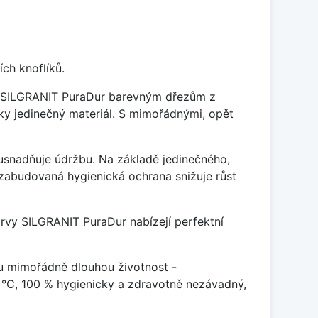
ch knoflíků.
je SILGRANIT PuraDur barevným dřezům z
y jedinečný materiál. S mimořádnými, opět
ý usnadňuje údržbu. Na základě jedinečného,
zabudovaná hygienická ochrana snižuje růst
arvy SILGRANIT PuraDur nabízejí perfektní
u mimořádně dlouhou životnost -
 °C, 100 % hygienicky a zdravotně nezávadný,