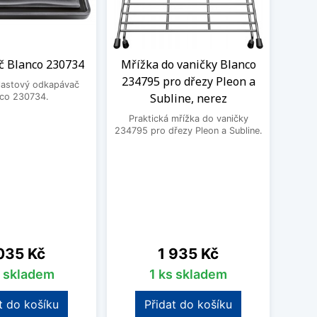
 Blanco 230734
Mřížka do vaničky Blanco
Roh
234795 pro dřezy Pleon a
Bla
plastový odkapávač
Subline, nerez
Da
nco 230734.
Praktická mřížka do vaničky
Prak
234795 pro dřezy Pleon a Subline.
2358
Pleon
na
Cena
035 Kč
1 935 Kč
s skladem
1 ks skladem
t do košíku
Přidat do košíku