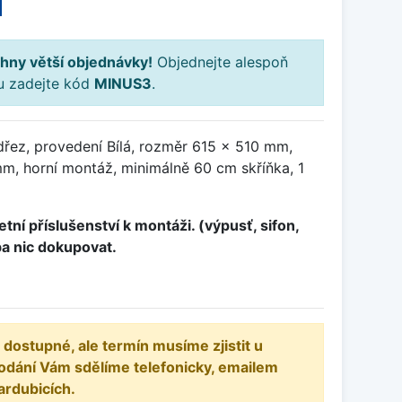
H
hny větší objednávky!
Objednejte alespoň
ku zadejte kód
MINUS3
.
dřez, provedení Bílá, rozměr 615 x 510 mm,
, horní montáž, minimálně 60 cm skříňka, 1
tní příslušenství k montáži. (výpusť, sifon,
ba nic dokupovat.
 dostupné, ale termín musíme zjistit u
odání Vám sdělíme telefonicky, emailem
ardubicích.