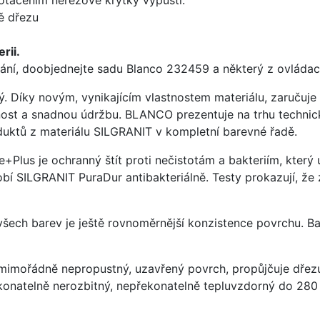
ě dřezu
rii.
ání, doobjednejte sadu Blanco 232459 a některý z ovládací
ý. Díky novým, vynikajícím vlastnostem materiálu, zaruču
ost a snadnou údržbu. BLANCO prezentuje na trhu technick
uktů z materiálu SILGRANIT v kompletní barevné řadě.
e+Plus je ochranný štít proti nečistotám a bakteriím, kter
í SILGRANIT PuraDur antibakteriálně. Testy prokazují, že 
 všech barev je ještě rovnoměrnější konzistence povrchu. B
imořádně nepropustný, uzavřený povrch, propůjčuje dřez
konatelně nerozbitný, nepřekonatelně tepluvzdorný do 280