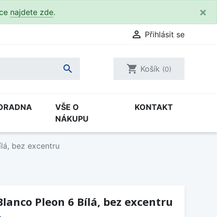
×
kce
najdete zde
.

Přihlásit se

shopping_cart
Košík
(0)
ORADNA
VŠE O
KONTAKT
NÁKUPU
lá, bez excentru
lanco Pleon 6 Bílá, bez excentru