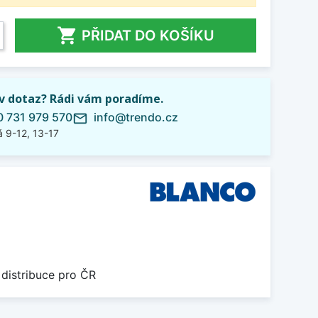

PŘIDAT DO KOŠÍKU
iv dotaz? Rádi vám poradíme.
 731 979 570
info@trendo.cz
mail_outline
 9-12, 13-17
 distribuce pro ČR