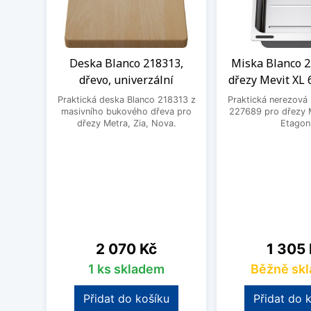
Deska Blanco 218313,
Miska Blanco 2
dřevo, univerzální
dřezy Mevit XL 
Praktická deska Blanco 218313 z
Praktická nerezová
masivního bukového dřeva pro
227689 pro dřezy M
dřezy Metra, Zia, Nova.
Etagon
Cena
Cena
2 070 Kč
1 305
1 ks skladem
Běžně sk
Přidat do košíku
Přidat do 