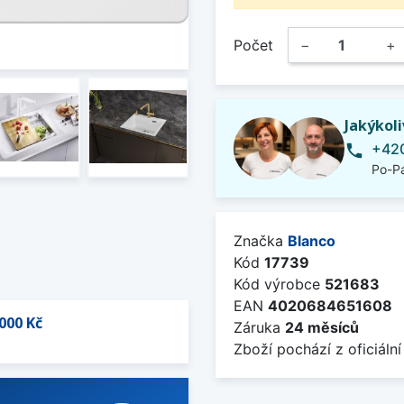
Počet
−
+
Jakýkol
+420
phone
Po-Pá
Značka
Blanco
Kód
17739
Kód výrobce
521683
EAN
4020684651608
000 Kč
Záruka
24 měsíců
Zboží pochází z oficiální