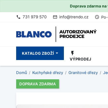
Doprava zdarma na 
731 979 570
info@trendo.cz
Po-
phone
mail_outline
access_time
flash_on
KATALOG ZBOŽÍ
VÝPRODEJ
Domů
Kuchyňské dřezy
Granitové dřezy
Je
DOPRAVA ZDARMA