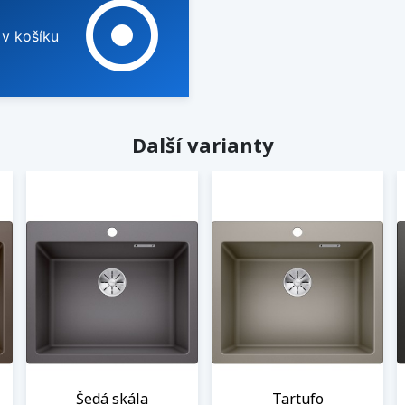
adjust
 v košíku
Další varianty
Šedá skála
Tartufo