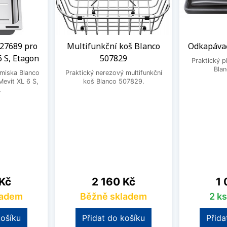
27689 pro
Multifunkční koš Blanco
Odkapávač
6 S, Etagon
507829
Praktický 
Bla
 miska Blanco
Praktický nerezový multifunkční
evit XL 6 S,
koš Blanco 507829.
.
Cena
Ce
 Kč
2 160 Kč
1 
ladem
Běžně skladem
2 k
košíku
Přidat do košíku
Přida