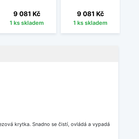
Cena
Cena
9 081 Kč
9 081 Kč
1 ks skladem
1 ks skladem
B
rezová krytka. Snadno se čistí, ovládá a vypadá