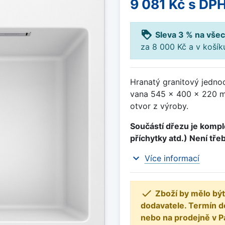
9 081 Kč
s DP
loyalty
Sleva 3 % na všec
za 8 000 Kč a v koší
Hranatý granitový jedno
vana 545 x 400 x 220 mm
otvor z výroby.
Součástí dřezu je komple
příchytky atd.) Není tře
expand_more
Více informací

Zboží by mělo být
dodavatele. Termín d
nebo na prodejně v P