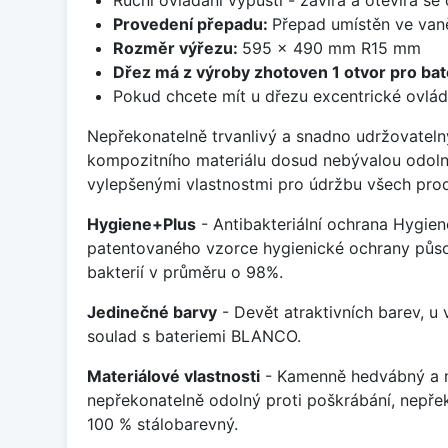
Provedení přepadu:
Přepad umístěn ve van
Rozměr výřezu:
595 x 490 mm R15 mm
Dřez má z výroby zhotoven 1 otvor pro bate
Pokud chcete mít u dřezu excentrické ovlád
Nepřekonatelně trvanlivý a snadno udržovateln
kompozitního materiálu dosud nebývalou odoln
vylepšenými vlastnostmi pro údržbu všech prod
Hygiene+Plus
- Antibakteriální ochrana Hygien
patentovaného vzorce hygienické ochrany působ
bakterií v průměru o 98%.
Jedinečné barvy
- Devět atraktivních barev, u
soulad s bateriemi BLANCO.
Materiálové vlastnosti
- Kamenně hedvábný a m
nepřekonatelně odolný proti poškrábání, nepře
100 % stálobarevný.