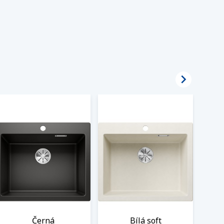

Černá
Bílá soft