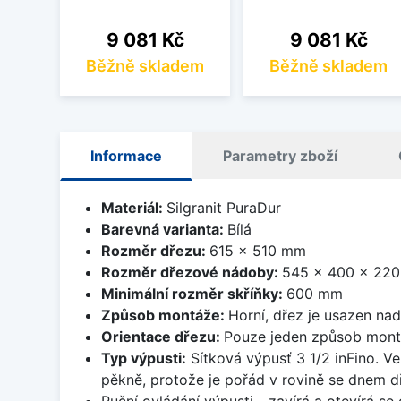
Cena
Cena
9 081 Kč
9 081 Kč
Běžně skladem
Běžně skladem
Informace
Parametry zboží
Materiál:
Silgranit PuraDur
Barevná varianta:
Bílá
Rozměr dřezu:
615 x 510 mm
Rozměr dřezové nádoby:
545 x 400 x 22
Minimální rozměr skříňky:
600 mm
Způsob montáže:
Horní, dřez je usazen na
Orientace dřezu:
Pouze jeden způsob mon
Typ výpusti:
Sítková výpusť 3 1/2 inFino. Ve
pěkně, protože je pořád v rovině se dnem d
Ruční ovládání výpusti - zavírá a otevírá se