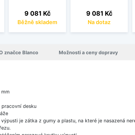
Cena
Cena
9 081 Kč
9 081 Kč
Běžně skladem
Na dotaz
O značce Blanco
Možnosti a ceny dopravy
0 mm
d pracovní desku
táže
 výpusti je zátka z gumy a plastu, na které je nasazená ne
řezu.
 otáčením nerezové krytky výpusti.