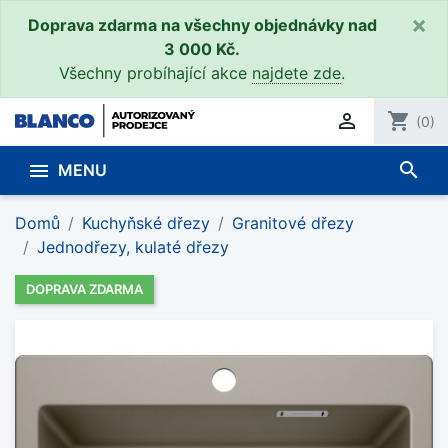
×
Doprava zdarma na všechny objednávky nad
3 000 Kč.
Všechny probíhající akce
najdete zde
.

shopping_cart
(0)
search

MENU
Domů
Kuchyňské dřezy
Granitové dřezy
Jednodřezy, kulaté dřezy
DOPRAVA ZDARMA