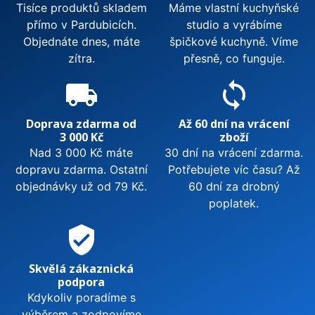
Tisíce produktů skladem
Máme vlastní kuchyňské
přímo v Pardubicích.
studio a vyrábíme
Objednáte dnes, máte
špičkové kuchyně. Víme
zítra.
přesně, co funguje.
local_shipping
sync
Doprava zdarma od
Až 60 dní na vrácení
3 000 Kč
zboží
Nad 3 000 Kč máte
30 dní na vrácení zdarma.
dopravu zdarma. Ostatní
Potřebujete víc času? Až
objednávky už od 79 Kč.
60 dní za drobný
poplatek.
verified_user
Skvělá zákaznická
podpora
Kdykoliv poradíme s
výběrem a zodpovíme