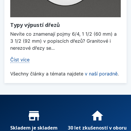
Typy výpustí dřezů
Nevíte co znamenají pojmy 6/4, 1 1/2 (60 mm) a
3 1/2 (92 mm) v popiscích dřezů? Granitové i
nerezové dřezy se...
Číst více
Všechny články a témata najdete
v naší poradně
.
Proč nakupovat u nás?
store_mall_directory
home
Skladem je skladem
30 let zkušeností v oboru