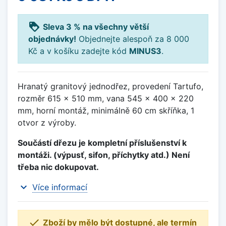
loyalty
Sleva 3 % na všechny větší
objednávky!
Objednejte alespoň za 8 000
Kč a v košíku zadejte kód
MINUS3
.
Hranatý granitový jednodřez, provedení Tartufo,
rozměr 615 x 510 mm, vana 545 x 400 x 220
mm, horní montáž, minimálně 60 cm skříňka, 1
otvor z výroby.
Součástí dřezu je kompletní příslušenství k
montáži. (výpusť, sifon, příchytky atd.) Není
třeba nic dokupovat.
expand_more
Více informací

Zboží by mělo být dostupné, ale termín