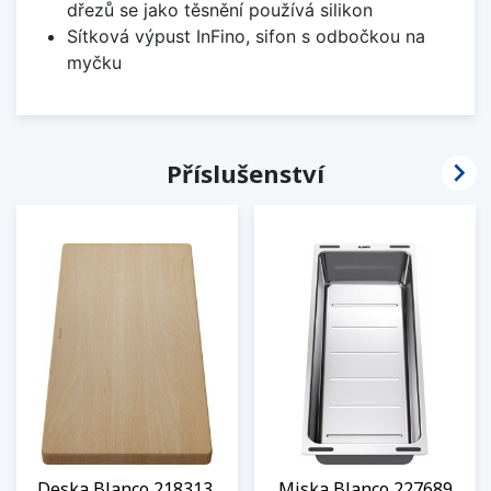
dřezů se jako těsnění používá silikon
Sítková výpust InFino, sifon s odbočkou na
myčku

Příslušenství
Deska Blanco 218313,
Miska Blanco 227689