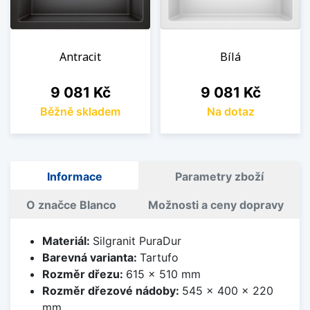
Antracit
Bílá
Cena
Cena
9 081 Kč
9 081 Kč
Běžně skladem
Na dotaz
Informace
Parametry zboží
O značce Blanco
Možnosti a ceny dopravy
Materiál:
Silgranit PuraDur
Barevná varianta:
Tartufo
Rozměr dřezu:
615 x 510 mm
Rozměr dřezové nádoby:
545 x 400 x 220
mm