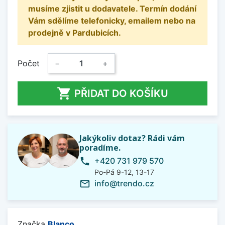
musíme zjistit u dodavatele. Termín dodání
Vám sdělíme telefonicky, emailem nebo na
prodejně v Pardubicích.
Počet
−
+

PŘIDAT DO KOŠÍKU
Jakýkoliv dotaz? Rádi vám
poradíme.
+420 731 979 570
phone
Po-Pá 9-12, 13-17
info@trendo.cz
mail_outline
Značka
Blanco