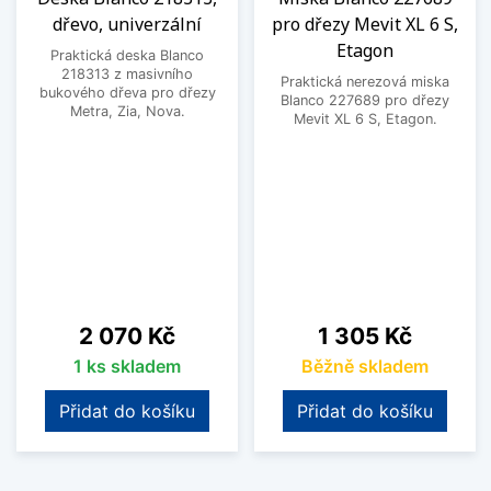
dřevo, univerzální
pro dřezy Mevit XL 6 S,
Etagon
Praktická deska Blanco
218313 z masivního
Praktická nerezová miska
bukového dřeva pro dřezy
Blanco 227689 pro dřezy
Metra, Zia, Nova.
Mevit XL 6 S, Etagon.
Cena
Cena
2 070 Kč
1 305 Kč
1 ks skladem
Běžně skladem
Přidat do košíku
Přidat do košíku