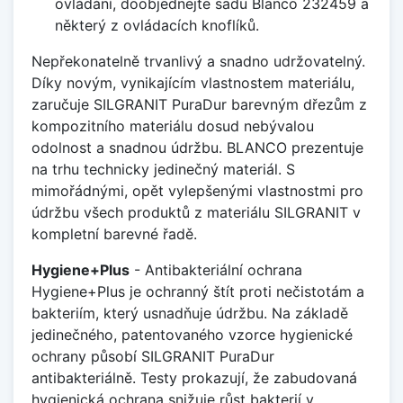
ovládání, doobjednejte sadu Blanco 232459 a
některý z ovládacích knoflíků.
Nepřekonatelně trvanlivý a snadno udržovatelný.
Díky novým, vynikajícím vlastnostem materiálu,
zaručuje SILGRANIT PuraDur barevným dřezům z
kompozitního materiálu dosud nebývalou
odolnost a snadnou údržbu. BLANCO prezentuje
na trhu technicky jedinečný materiál. S
mimořádnými, opět vylepšenými vlastnostmi pro
údržbu všech produktů z materiálu SILGRANIT v
kompletní barevné řadě.
Hygiene+Plus
- Antibakteriální ochrana
Hygiene+Plus je ochranný štít proti nečistotám a
bakteriím, který usnadňuje údržbu. Na základě
jedinečného, patentovaného vzorce hygienické
ochrany působí SILGRANIT PuraDur
antibakteriálně. Testy prokazují, že zabudovaná
hygienická ochrana snižuje růst bakterií v