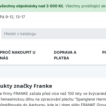
všechny objednávky nad 3 000 Kč.
Všechny probíhající a
Pá 9-12, 13-17
PROČ NAKOUPIT U
DOPRAVA A
P
NÁS
PLATBA
ukty značky Franke
ie firmy FRANKE začala před více než 100 lety ve švýcar
l řemeslnickou dílnu na zpracování plechu "Spenglerei Herm
přestěhovala do Aarburgu, kde je i dnes sídlo FRANKE Group