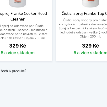
í sprej Franke Cooker Hood
Čisticí sprej Franke Tap 
Cleaner
Čistící sprej vhodný pro čiště
kuchyňských baterií a dávkovačů
cí sprej na odsavače par. Čistič
Sprej je bezpečný ke všem typům
še odstraní usazenou mastnotu a
jednoduše odstraní veškerý vod
dasavače par a navrátí mu čistotu
Objem 250 ml.
enku, tak zevnitř. Objem 250 ml.
Cena
Cena
329 Kč
329 Kč
5 a více skladem
5 a více sklade
všech 6 produktů