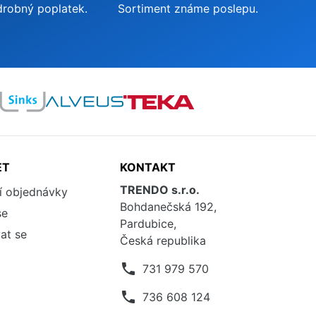
drobný poplatek.
Sortiment známe poslepu.
ET
KONTAKT
TRENDO s.r.o.
í objednávky
Bohdanečská 192,
se
Pardubice,
at se
Česká republika
phone
731 979 570
phone
736 608 124