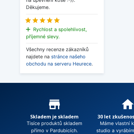
na upevnění koše :-)).
Děkujeme.





add
Rychlost a spolehlivost,
příjemné slevy.
Všechny recenze zákazníků
najdete na
stránce našeho
obchodu na serveru Heurece
.
Proč nakupovat u nás?
store_mall_directory
hom
Skladem je skladem
30 let zkušenos
Tisíce produktů skladem
Máme vlastní 
přímo v Pardubicích.
studio a vyrábí