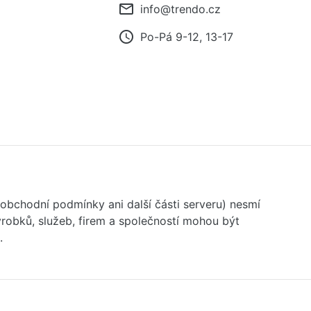
mail_outline
info@trendo.cz
access_time
Po-Pá 9-12, 13-17
 obchodní podmínky ani další části serveru) nesmí
robků, služeb, firem a společností mohou být
.