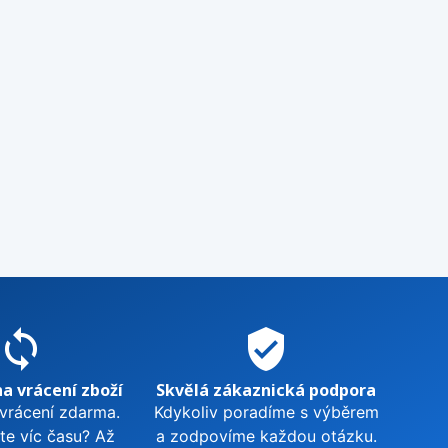
sync
verified_user
na vrácení zboží
Skvělá zákaznická podpora
 vrácení zdarma.
Kdykoliv poradíme s výběrem
te víc času? Až
a zodpovíme každou otázku.