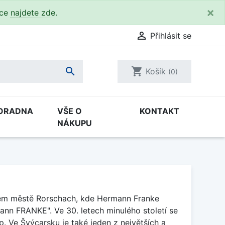
×
kce
najdete zde
.

Přihlásit se

shopping_cart
Košík
(0)
ORADNA
VŠE O
KONTAKT
NÁKUPU
ském městě Rorschach, kde Hermann Franke
ann FRANKE". Ve 30. letech minulého století se
. Ve Švýcarsku je také jeden z největších a