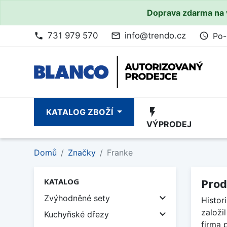
Doprava zdarma na 
731 979 570
info@trendo.cz
Po-
phone
mail_outline
access_time
flash_on
KATALOG ZBOŽÍ
VÝPRODEJ
Domů
Značky
Franke
Prod
KATALOG

Zvýhodněné sety
Histor
založi

Kuchyňské dřezy
firma 