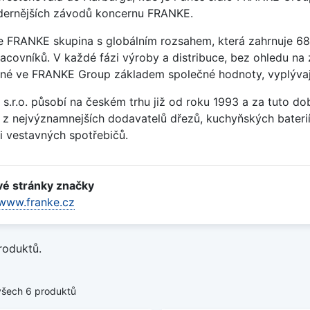
ernějších závodů koncernu FRANKE.
e FRANKE skupina s globálním rozsahem, která zahrnuje 68
acovníků. V každé fázi výroby a distribuce, bez ohledu na 
né ve FRANKE Group základem společné hodnoty, vyplývaj
 s.r.o. působí na českém trhu již od roku 1993 a za tuto do
 z nejvýznamnejších dodavatelů dřezů, kuchyňských baterií
 i vestavných spotřebičů.
é stránky značky
/www.franke.cz
roduktů.
všech 6 produktů