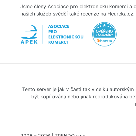
Jsme členy Asociace pro elektronicku komerci a o
našich služeb svědčí také recenze na Heureka.cz.
Tento server je jak v části tak v celku autorský
být kopírována nebo jinak reprodukována bez
2006 – 2026 | TRENDO s.r.o.