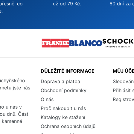
přesně, co
už od 79 Kč.
60 dní za 
e.
DŮLEŽITÉ INFORMACE
MŮJ ÚČ
kuchyňského
Doprava a platba
Sledován
rnetu jste nás
Obchodní podmínky
Přihlásit 
O nás
Registrov
o u nás v
Proč nakoupit u nás
vou dnů. Část
Katalogy ke stažení
ší kamenné
Ochrana osobních údajů