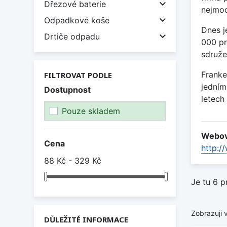

Dřezové baterie
nejmod

Odpadkové koše
Dnes j

Drtiče odpadu
000 pr
sdruže
Franke
FILTROVAT PODLE
jedním
Dostupnost
letech
Pouze skladem
Webov
Cena
http:/
88 Kč - 329 Kč
Je tu 6 p
Zobrazuji 
DŮLEŽITÉ INFORMACE