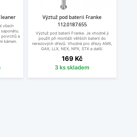
Cleaner
Výztuž pod baterii Franke
112.0187.655
ní všech
 saponátu.
Výztuž pod baterii Franke. Je vhodné ji
 povrchů a
použít při montáži větších baterií do
ní kámen.
nerezových dřezů. Vhodná pro dřezy AMX,
GAX, LLX, NEX, NPX, STX a další.
Cena
169 Kč
m
3 ks skladem