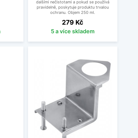
dalšími nečistotami a pokud se používá
pravidelně, poskytuje produktu trvalou
ochranu. Objem 250 ml.
Cena
279 Kč
m
5 a více skladem