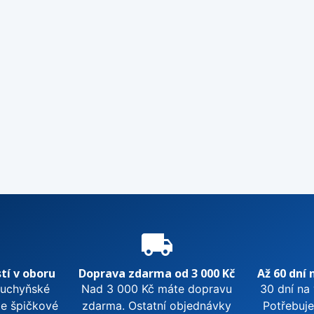
e
local_shipping
tí v oboru
Doprava zdarma od 3 000 Kč
Až 60 dní 
kuchyňské
Nad 3 000 Kč máte dopravu
30 dní na
me špičkové
zdarma. Ostatní objednávky
Potřebuje