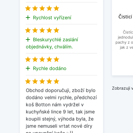





Čistic
add
Rychlost vyřízení





Čistí
jednodu
add
Bleskurychlé zaslání
pachy z o
objednávky, chválím.
jak z v





add
Rychle dodáno





Zobrazuji 
Obchod doporučuji, zboží bylo
dodáno velmi rychle, předchozí
koš Botton nám vydržel v
kuchyňské lince 9 let, tak jsme
koupili stejný, výhoda byla, že
jsme nemuseli vrtat nové díry