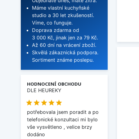
Objednáte dnes, máte zítra.
Máme vlastní kuchyňské
studio a 30 let zkušeností.
Víme, co funguje.
Doprava zdarma od
3 000 Kč, jinak jen za 79 Kč.
Až 60 dní na vrácení zboží.
Skvělá zákaznická podpora.
Sortiment známe poslepu.
HODNOCENÍ OBCHODU
DLE HEUREKY





potřebovala jsem poradit a po
telefonické konzultaci mi bylo
vše vysvětleno , velice brzy
dodáno