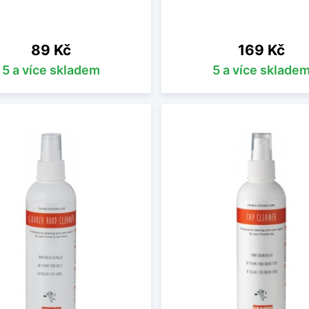
Cena
Cena
89 Kč
169 Kč
5 a více skladem
5 a více sklade