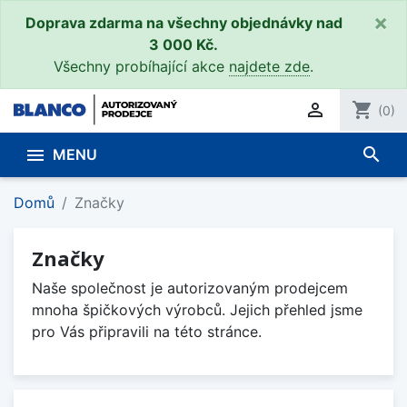
×
Doprava zdarma na všechny objednávky nad
3 000 Kč.
Všechny probíhající akce
najdete zde
.

shopping_cart
(0)
search

MENU
Domů
Značky
Značky
Naše společnost je autorizovaným prodejcem
mnoha špičkových výrobců. Jejich přehled jsme
pro Vás připravili na této stránce.