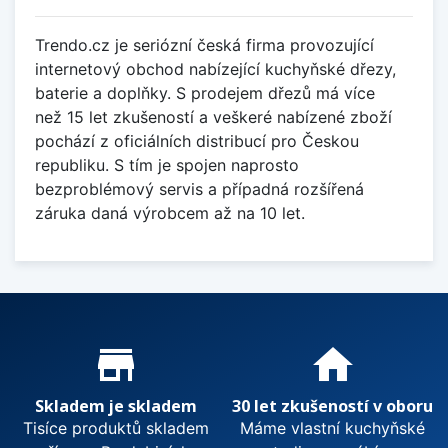
Trendo.cz je seriózní česká firma provozující
internetový obchod nabízející kuchyňské dřezy,
baterie a doplňky. S prodejem dřezů má více
než 15 let zkušeností a veškeré nabízené zboží
pochází z oficiálních distribucí pro Českou
republiku. S tím je spojen naprosto
bezproblémový servis a případná rozšířená
záruka daná výrobcem až na 10 let.
Proč nakupovat u nás?
store_mall_directory
home
Skladem je skladem
30 let zkušeností v oboru
Tisíce produktů skladem
Máme vlastní kuchyňské