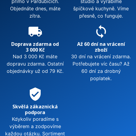
přímo v Pardubicích.
studio a vyrábíme
Objednáte dnes, máte
špičkové kuchyně. Víme
zítra.
přesně, co funguje.
local_shipping
sync
Doprava zdarma od
Až 60 dní na vrácení
3 000 Kč
zboží
Nad 3 000 Kč máte
30 dní na vrácení zdarma.
dopravu zdarma. Ostatní
Potřebujete víc času? Až
objednávky už od 79 Kč.
60 dní za drobný
poplatek.
verified_user
Skvělá zákaznická
podpora
Kdykoliv poradíme s
výběrem a zodpovíme
každou otázku. Sortiment