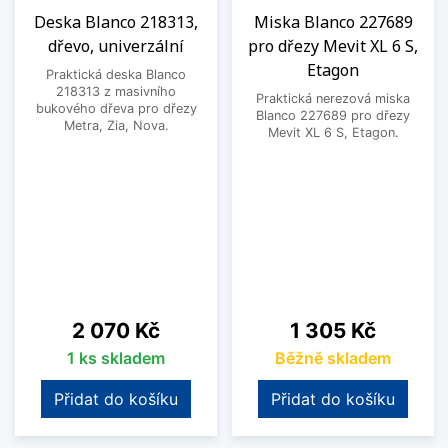
Deska Blanco 218313,
Miska Blanco 227689
dřevo, univerzální
pro dřezy Mevit XL 6 S,
Etagon
Praktická deska Blanco
218313 z masivního
Praktická nerezová miska
bukového dřeva pro dřezy
Blanco 227689 pro dřezy
Metra, Zia, Nova.
Mevit XL 6 S, Etagon.
Cena
Cena
2 070 Kč
1 305 Kč
1 ks skladem
Běžně skladem
Přidat do košíku
Přidat do košíku