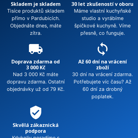
Skladem je skladem
30 let zkušeností v oboru
Tisíce produktů skladem
Máme vlastní kuchyňské
přímo v Pardubicích.
studio a vyrábíme
Objednáte dnes, máte
špičkové kuchyně. Víme
zítra.
přesně, co funguje.
local_shipping
sync
Doprava zdarma od
Až 60 dní na vrácení
3 000 Kč
zboží
Nad 3 000 Kč máte
30 dní na vrácení zdarma.
dopravu zdarma. Ostatní
Potřebujete víc času? Až
objednávky už od 79 Kč.
60 dní za drobný
poplatek.
verified_user
Skvělá zákaznická
podpora
Kdykoliv poradíme s