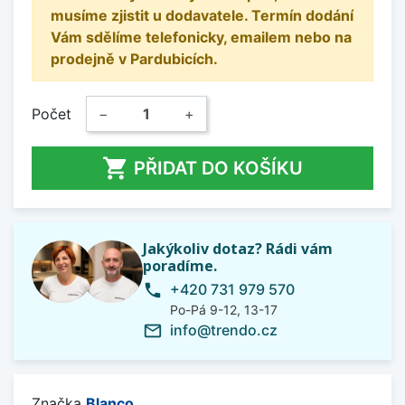
musíme zjistit u dodavatele. Termín dodání
Vám sdělíme telefonicky, emailem nebo na
prodejně v Pardubicích.
Počet
−
+

PŘIDAT DO KOŠÍKU
Jakýkoliv dotaz? Rádi vám
poradíme.
+420 731 979 570
phone
Po-Pá 9-12, 13-17
info@trendo.cz
mail_outline
Značka
Blanco