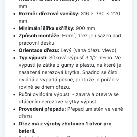
mm
Rozměr dřezové vaničky:
316 x 390 x 220
mm
Minimální šířka skříňky:
900 mm
Způsob montáže:
Horní, dřez je usazen nad
pracovní desku
Orientace dřezu:
Levý (vana dřezu vlevo)
Typ výpusti:
Sítková výpusť 3 1/2 inFino. Ve
výpusti je zátka z gumy a plastu, na které je
nasazená nerezová krytka. Snadno se čistí,
ovládá a vypadá pěkně, protože je pořád v
rovině se dnem dřezu.
Ruční ovládání výpusti - zavírá a otevírá se
otáčením nerezové krytky výpusti.
Provedení přepadu:
Přepad umístěn ve vaně
dřezu
Dřez má z výroby zhotoven 1 otvor pro
baterii.