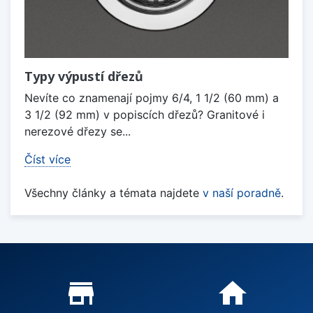
Typy výpustí dřezů
Nevíte co znamenají pojmy 6/4, 1 1/2 (60 mm) a
3 1/2 (92 mm) v popiscích dřezů? Granitové i
nerezové dřezy se...
Číst více
Všechny články a témata najdete
v naší poradně
.
Proč nakupovat u nás?
store_mall_directory
home