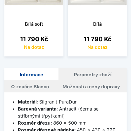
Bílá soft
Bílá
Cena
Cena
11 790 Kč
11 790 Kč
Na dotaz
Na dotaz
Informace
Parametry zboží
O značce Blanco
Možnosti a ceny dopravy
Materiál:
Silgranit PuraDur
Barevná varianta:
Antracit (černá se
stříbrnými třpytkami)
Rozměr dřezu:
860 x 500 mm
Rozměr dřezové nádoby:
450 x 430 x 220