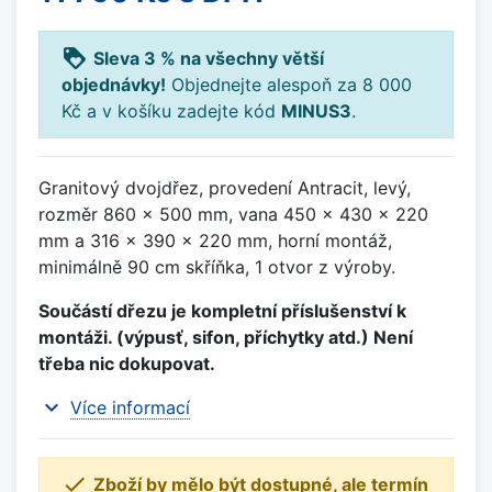
loyalty
Sleva 3 % na všechny větší
objednávky!
Objednejte alespoň za 8 000
Kč a v košíku zadejte kód
MINUS3
.
Granitový dvojdřez, provedení Antracit, levý,
rozměr 860 x 500 mm, vana 450 x 430 x 220
mm a 316 x 390 x 220 mm, horní montáž,
minimálně 90 cm skříňka, 1 otvor z výroby.
Součástí dřezu je kompletní příslušenství k
montáži. (výpusť, sifon, příchytky atd.) Není
třeba nic dokupovat.
expand_more
Více informací

Zboží by mělo být dostupné, ale termín