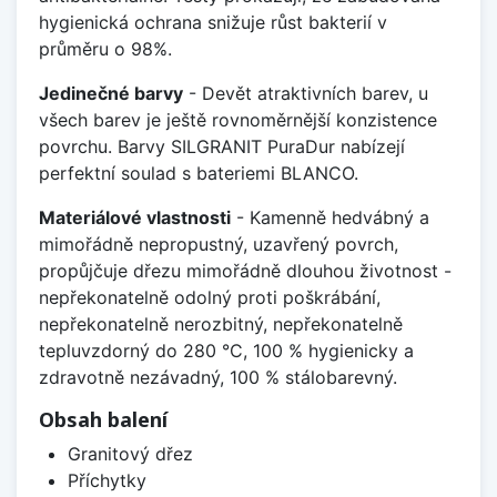
hygienická ochrana snižuje růst bakterií v
průměru o 98%.
Jedinečné barvy
- Devět atraktivních barev, u
všech barev je ještě rovnoměrnější konzistence
povrchu. Barvy SILGRANIT PuraDur nabízejí
perfektní soulad s bateriemi BLANCO.
Materiálové vlastnosti
- Kamenně hedvábný a
mimořádně nepropustný, uzavřený povrch,
propůjčuje dřezu mimořádně dlouhou životnost -
nepřekonatelně odolný proti poškrábání,
nepřekonatelně nerozbitný, nepřekonatelně
tepluvzdorný do 280 °C, 100 % hygienicky a
zdravotně nezávadný, 100 % stálobarevný.
Obsah balení
Granitový dřez
Příchytky