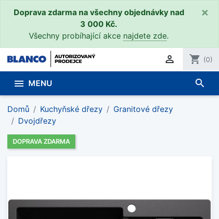
×
Doprava zdarma na všechny objednávky nad
3 000 Kč.
Všechny probíhající akce
najdete zde
.

shopping_cart
(0)
search

MENU
Domů
Kuchyňské dřezy
Granitové dřezy
Dvojdřezy
DOPRAVA ZDARMA