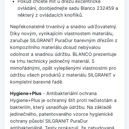
Pokud chcete mít u dřezu excentrické
ovládání, doobjednejte sadu Blanco 232459 a
některý z ovládacích knoflíků.
Nepřekonatelně trvanlivý a snadno udržovatelný.
Díky novým, vynikajícím vlastnostem materiálu,
zaručuje SILGRANIT PuraDur barevným dřezům z
kompozitního materiálu dosud nebývalou
odolnost a snadnou údržbu. BLANCO prezentuje
na trhu technicky jedinečný materiál. S
mimořádnými, opět vylepšenými vlastnostmi pro
údržbu všech produktů z materiálu SILGRANIT v
kompletní barevné řadě.
Hygiene+Plus
- Antibakteriální ochrana
Hygiene+Plus je ochranný štít proti nečistotám a
bakteriím, který usnadňuje údržbu. Na základě
jedinečného, patentovaného vzorce hygienické
ochrany působí SILGRANIT PuraDur
antibakteriálně. Testy prokazují, že zabudovaná