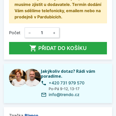
musíme zjistit u dodavatele. Termín dodání
Vám sdělíme telefonicky, emailem nebo na
prodejně v Pardubicích.
Počet
−
+

PŘIDAT DO KOŠÍKU
Jakýkoliv dotaz? Rádi vám
poradíme.
+420 731 979 570
phone
Po-Pá 9-12, 13-17
info@trendo.cz
mail_outline
Značka
Blanco