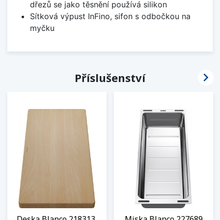
dřezů se jako těsnění používá silikon
Sítková výpust InFino, sifon s odbočkou na
myčku

Příslušenství
Deska Blanco 218313,
Miska Blanco 227689