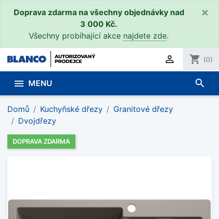
×
Doprava zdarma na všechny objednávky nad
3 000 Kč.
Všechny probíhající akce
najdete zde
.

shopping_cart
(0)
search

MENU
Domů
Kuchyňské dřezy
Granitové dřezy
Dvojdřezy
DOPRAVA ZDARMA