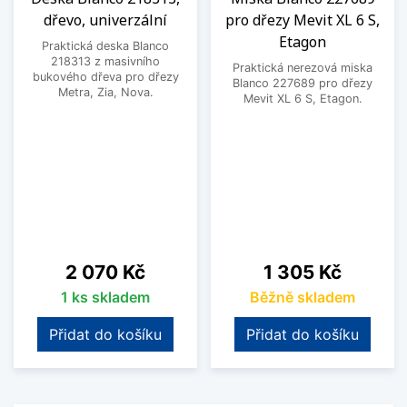
dřevo, univerzální
pro dřezy Mevit XL 6 S,
Etagon
Praktická deska Blanco
218313 z masivního
Praktická nerezová miska
bukového dřeva pro dřezy
Blanco 227689 pro dřezy
Metra, Zia, Nova.
Mevit XL 6 S, Etagon.
Cena
Cena
2 070 Kč
1 305 Kč
1 ks skladem
Běžně skladem
Přidat do košíku
Přidat do košíku