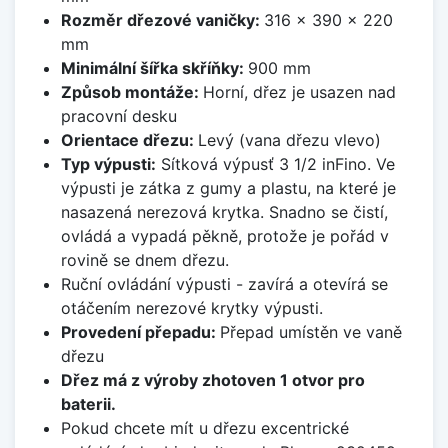
Rozměr dřezové vaničky:
316 x 390 x 220
mm
Minimální šířka skříňky:
900 mm
Způsob montáže:
Horní, dřez je usazen nad
pracovní desku
Orientace dřezu:
Levý (vana dřezu vlevo)
Typ výpusti:
Sítková výpusť 3 1/2 inFino. Ve
výpusti je zátka z gumy a plastu, na které je
nasazená nerezová krytka. Snadno se čistí,
ovládá a vypadá pěkně, protože je pořád v
rovině se dnem dřezu.
Ruční ovládání výpusti - zavírá a otevírá se
otáčením nerezové krytky výpusti.
Provedení přepadu:
Přepad umístěn ve vaně
dřezu
Dřez má z výroby zhotoven 1 otvor pro
baterii.
Pokud chcete mít u dřezu excentrické