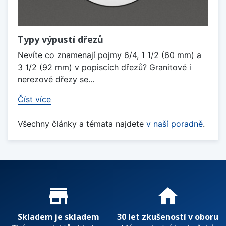
Typy výpustí dřezů
Nevíte co znamenají pojmy 6/4, 1 1/2 (60 mm) a
3 1/2 (92 mm) v popiscích dřezů? Granitové i
nerezové dřezy se...
Číst více
Všechny články a témata najdete
v naší poradně
.
Proč nakupovat u nás?
store_mall_directory
home
Skladem je skladem
30 let zkušeností v oboru