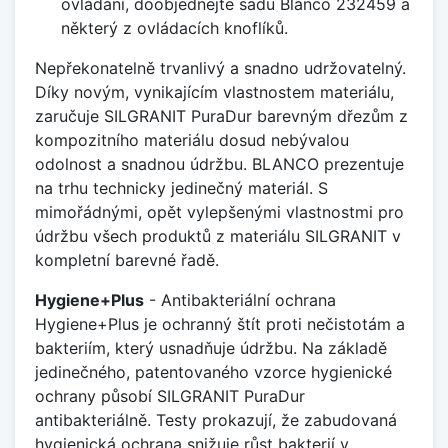
ovládání, doobjednejte sadu Blanco 232459 a
některý z ovládacích knoflíků.
Nepřekonatelně trvanlivý a snadno udržovatelný.
Díky novým, vynikajícím vlastnostem materiálu,
zaručuje SILGRANIT PuraDur barevným dřezům z
kompozitního materiálu dosud nebývalou
odolnost a snadnou údržbu. BLANCO prezentuje
na trhu technicky jedinečný materiál. S
mimořádnými, opět vylepšenými vlastnostmi pro
údržbu všech produktů z materiálu SILGRANIT v
kompletní barevné řadě.
Hygiene+Plus
- Antibakteriální ochrana
Hygiene+Plus je ochranný štít proti nečistotám a
bakteriím, který usnadňuje údržbu. Na základě
jedinečného, patentovaného vzorce hygienické
ochrany působí SILGRANIT PuraDur
antibakteriálně. Testy prokazují, že zabudovaná
hygienická ochrana snižuje růst bakterií v