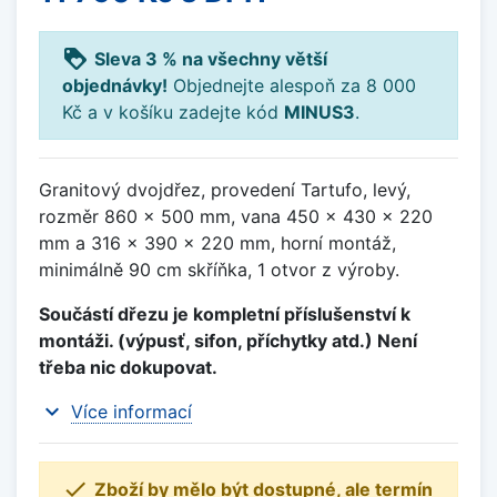
loyalty
Sleva 3 % na všechny větší
objednávky!
Objednejte alespoň za 8 000
Kč a v košíku zadejte kód
MINUS3
.
Granitový dvojdřez, provedení Tartufo, levý,
rozměr 860 x 500 mm, vana 450 x 430 x 220
mm a 316 x 390 x 220 mm, horní montáž,
minimálně 90 cm skříňka, 1 otvor z výroby.
Součástí dřezu je kompletní příslušenství k
montáži. (výpusť, sifon, příchytky atd.) Není
třeba nic dokupovat.
expand_more
Více informací

Zboží by mělo být dostupné, ale termín