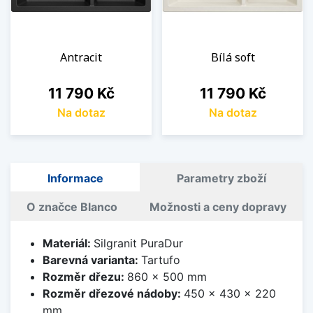
Antracit
Bílá soft
Cena
Cena
11 790 Kč
11 790 Kč
Na dotaz
Na dotaz
Informace
Parametry zboží
O značce Blanco
Možnosti a ceny dopravy
Materiál:
Silgranit PuraDur
Barevná varianta:
Tartufo
Rozměr dřezu:
860 x 500 mm
Rozměr dřezové nádoby:
450 x 430 x 220
mm