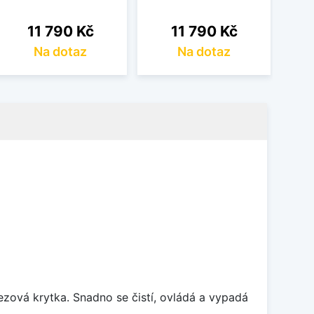
Cena
Cena
11 790 Kč
11 790 Kč
Na dotaz
Na dotaz
rezová krytka. Snadno se čistí, ovládá a vypadá