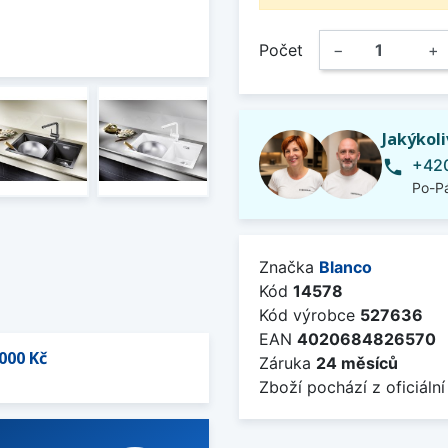
Počet
−
+
Jakýkol
+420
phone
Po-Pá
Značka
Blanco
Kód
14578
Kód výrobce
527636
EAN
4020684826570
000 Kč
Záruka
24 měsíců
Zboží pochází z oficiální