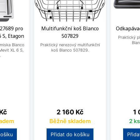
27689 pro
Multifunkční koš Blanco
Odkapávač
6 S, Etagon
507829
Praktický 
Bla
 miska Blanco
Praktický nerezový multifunkční
evit XL 6 S,
koš Blanco 507829.
.
Cena
Ce
 Kč
2 160 Kč
1 
ladem
Běžně skladem
2 k
košíku
Přidat do košíku
Přida