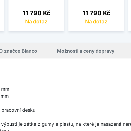
Cena
Cena
11 790 Kč
11 790 Kč
Na dotaz
Na dotaz
O značce Blanco
Možnosti a ceny dopravy
0 mm
0 mm
d pracovní desku
 výpusti je zátka z gumy a plastu, na které je nasazená ne
řezu.