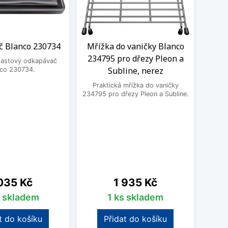
 Blanco 230734
Mřížka do vaničky Blanco
Roh
234795 pro dřezy Pleon a
Bla
plastový odkapávač
Subline, nerez
Da
nco 230734.
Praktická mřížka do vaničky
Prak
234795 pro dřezy Pleon a Subline.
2358
Pleon
na
Cena
035 Kč
1 935 Kč
s skladem
1 ks skladem
t do košíku
Přidat do košíku