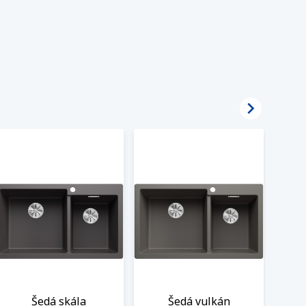

Šedá skála
Šedá vulkán