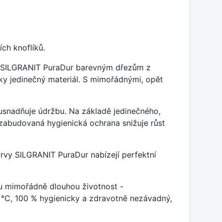
ch knoflíků.
je SILGRANIT PuraDur barevným dřezům z
y jedinečný materiál. S mimořádnými, opět
ý usnadňuje údržbu. Na základě jedinečného,
zabudovaná hygienická ochrana snižuje růst
arvy SILGRANIT PuraDur nabízejí perfektní
u mimořádně dlouhou životnost -
 °C, 100 % hygienicky a zdravotně nezávadný,