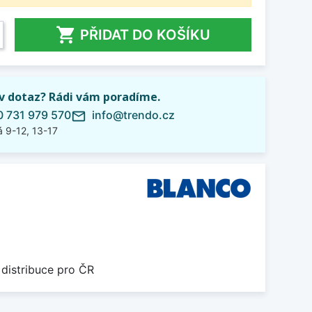

PŘIDAT DO KOŠÍKU
iv dotaz? Rádi vám poradíme.
 731 979 570
info@trendo.cz
mail_outline
 9-12, 13-17
 distribuce pro ČR