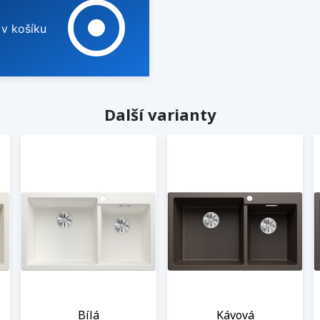
adjust
 v košíku
Další varianty
Bílá
Kávová