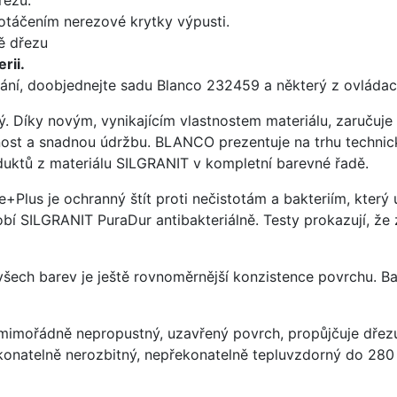
 otáčením nerezové krytky výpusti.
ě dřezu
rii.
ání, doobjednejte sadu Blanco 232459 a některý z ovládací
ý. Díky novým, vynikajícím vlastnostem materiálu, zaruču
ost a snadnou údržbu. BLANCO prezentuje na trhu technick
uktů z materiálu SILGRANIT v kompletní barevné řadě.
e+Plus je ochranný štít proti nečistotám a bakteriím, kter
í SILGRANIT PuraDur antibakteriálně. Testy prokazují, že 
 všech barev je ještě rovnoměrnější konzistence povrchu. B
imořádně nepropustný, uzavřený povrch, propůjčuje dřez
konatelně nerozbitný, nepřekonatelně tepluvzdorný do 280