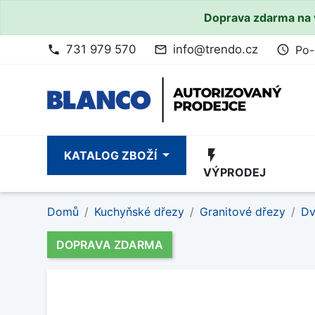
Doprava zdarma na 
731 979 570
info@trendo.cz
Po-
phone
mail_outline
access_time
flash_on
KATALOG ZBOŽÍ
VÝPRODEJ
Domů
Kuchyňské dřezy
Granitové dřezy
Dv
DOPRAVA ZDARMA