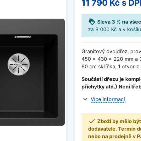
11 790 Kč
s DP
loyalty
Sleva 3 % na všec
za 8 000 Kč a v koší
Granitový dvojdřez, pro
450 x 430 x 220 mm a 3
90 cm skříňka, 1 otvor z
Součástí dřezu je komple
příchytky atd.) Není tře
expand_more
Více informací

Zboží by mělo být
dodavatele. Termín d
nebo na prodejně v P