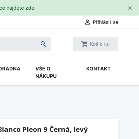
×
kce
najdete zde
.

Přihlásit se

shopping_cart
Košík
(0)
ORADNA
VŠE O
KONTAKT
NÁKUPU
lanco Pleon 9 Černá, levý