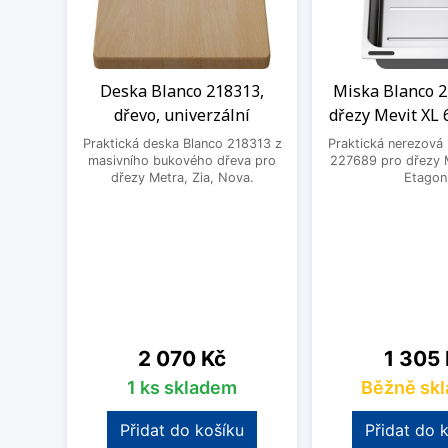
Deska Blanco 218313,
Miska Blanco 2
dřevo, univerzální
dřezy Mevit XL 
Praktická deska Blanco 218313 z
Praktická nerezová
masivního bukového dřeva pro
227689 pro dřezy M
dřezy Metra, Zia, Nova.
Etagon
Cena
Cena
2 070 Kč
1 305
1 ks skladem
Běžně sk
Přidat do košíku
Přidat do 