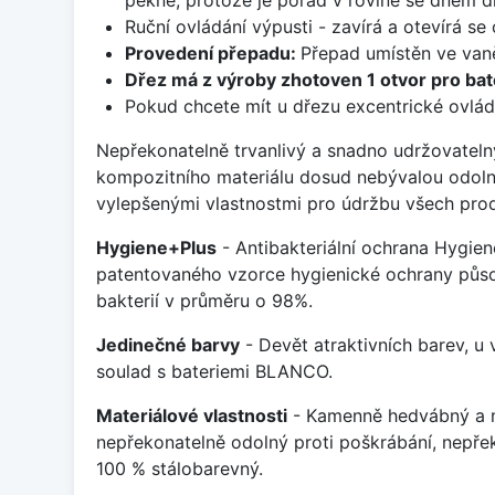
Ruční ovládání výpusti - zavírá a otevírá se
Provedení přepadu:
Přepad umístěn ve van
Dřez má z výroby zhotoven 1 otvor pro bate
Pokud chcete mít u dřezu excentrické ovlád
Nepřekonatelně trvanlivý a snadno udržovateln
kompozitního materiálu dosud nebývalou odoln
vylepšenými vlastnostmi pro údržbu všech prod
Hygiene+Plus
- Antibakteriální ochrana Hygien
patentovaného vzorce hygienické ochrany působ
bakterií v průměru o 98%.
Jedinečné barvy
- Devět atraktivních barev, u
soulad s bateriemi BLANCO.
Materiálové vlastnosti
- Kamenně hedvábný a m
nepřekonatelně odolný proti poškrábání, nepře
100 % stálobarevný.