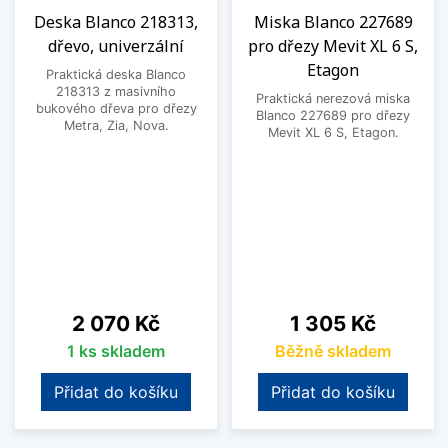
Deska Blanco 218313,
Miska Blanco 227689
dřevo, univerzální
pro dřezy Mevit XL 6 S,
Etagon
Praktická deska Blanco
218313 z masivního
Praktická nerezová miska
bukového dřeva pro dřezy
Blanco 227689 pro dřezy
Metra, Zia, Nova.
Mevit XL 6 S, Etagon.
Cena
Cena
2 070 Kč
1 305 Kč
1 ks skladem
Běžně skladem
Přidat do košíku
Přidat do košíku