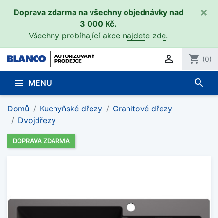
×
Doprava zdarma na všechny objednávky nad
3 000 Kč.
Všechny probíhající akce
najdete zde
.

shopping_cart
(0)
search

MENU
Domů
Kuchyňské dřezy
Granitové dřezy
Dvojdřezy
DOPRAVA ZDARMA