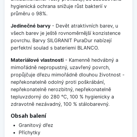
hygienická ochrana snižuje růst bakterií v
průměru o 98%.
Jedinečné barvy
- Devět atraktivních barev, u
všech barev je ještě rovnoměrnější konzistence
povrchu. Barvy SILGRANIT PuraDur nabízejí
perfektní soulad s bateriemi BLANCO.
Materiálové vlastnosti
- Kamenně hedvábný a
mimořádně nepropustný, uzavřený povrch,
propůjčuje dřezu mimořádně dlouhou životnost -
nepřekonatelně odolný proti poškrábání,
nepřekonatelně nerozbitný, nepřekonatelně
tepluvzdorný do 280 °C, 100 % hygienicky a
zdravotně nezávadný, 100 % stálobarevný.
Obsah balení
Granitový dřez
Příchytky