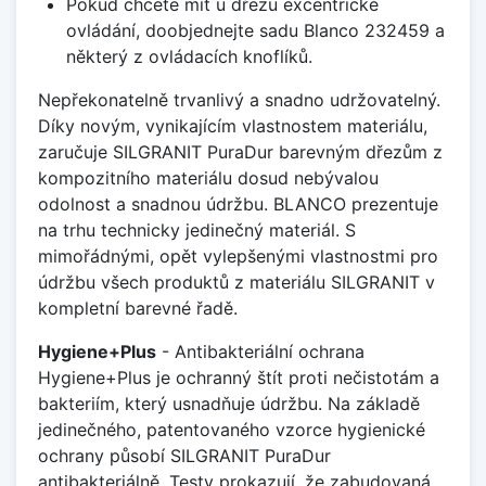
Pokud chcete mít u dřezu excentrické
ovládání, doobjednejte sadu Blanco 232459 a
některý z ovládacích knoflíků.
Nepřekonatelně trvanlivý a snadno udržovatelný.
Díky novým, vynikajícím vlastnostem materiálu,
zaručuje SILGRANIT PuraDur barevným dřezům z
kompozitního materiálu dosud nebývalou
odolnost a snadnou údržbu. BLANCO prezentuje
na trhu technicky jedinečný materiál. S
mimořádnými, opět vylepšenými vlastnostmi pro
údržbu všech produktů z materiálu SILGRANIT v
kompletní barevné řadě.
Hygiene+Plus
- Antibakteriální ochrana
Hygiene+Plus je ochranný štít proti nečistotám a
bakteriím, který usnadňuje údržbu. Na základě
jedinečného, patentovaného vzorce hygienické
ochrany působí SILGRANIT PuraDur
antibakteriálně. Testy prokazují, že zabudovaná