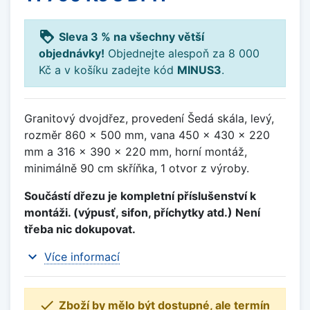
loyalty
Sleva 3 % na všechny větší
objednávky!
Objednejte alespoň za 8 000
Kč a v košíku zadejte kód
MINUS3
.
Granitový dvojdřez, provedení Šedá skála, levý,
rozměr 860 x 500 mm, vana 450 x 430 x 220
mm a 316 x 390 x 220 mm, horní montáž,
minimálně 90 cm skříňka, 1 otvor z výroby.
Součástí dřezu je kompletní příslušenství k
montáži. (výpusť, sifon, příchytky atd.) Není
třeba nic dokupovat.
expand_more
Více informací

Zboží by mělo být dostupné, ale termín