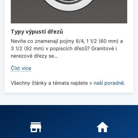
Typy výpustí dřezů
Nevíte co znamenají pojmy 6/4, 1 1/2 (60 mm) a
3 1/2 (92 mm) v popiscích dřezů? Granitové i
nerezové dřezy se...
Číst více
Všechny články a témata najdete
v naší poradně
.
Proč nakupovat u nás?
store_mall_directory
home