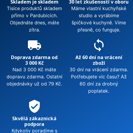
Skladem je skladem
30 let zkušeností v oboru
Tisíce produktů skladem
Máme vlastní kuchyňské
přímo v Pardubicích.
studio a vyrábíme
Objednáte dnes, máte
špičkové kuchyně. Víme
zítra.
přesně, co funguje.
local_shipping
sync
Doprava zdarma od
Až 60 dní na vrácení
3 000 Kč
zboží
Nad 3 000 Kč máte
30 dní na vrácení zdarma.
dopravu zdarma. Ostatní
Potřebujete víc času? Až
objednávky už od 79 Kč.
60 dní za drobný
poplatek.
verified_user
Skvělá zákaznická
podpora
Kdykoliv poradíme s