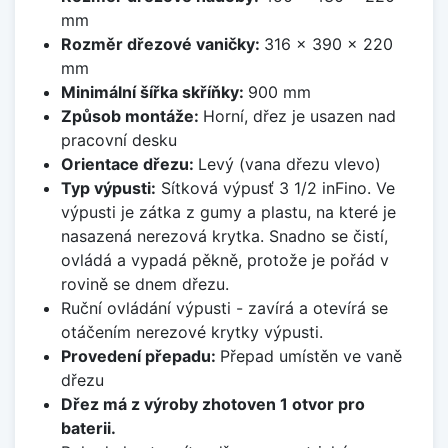
mm
Rozměr dřezové vaničky:
316 x 390 x 220
mm
Minimální šířka skříňky:
900 mm
Způsob montáže:
Horní, dřez je usazen nad
pracovní desku
Orientace dřezu:
Levý (vana dřezu vlevo)
Typ výpusti:
Sítková výpusť 3 1/2 inFino. Ve
výpusti je zátka z gumy a plastu, na které je
nasazená nerezová krytka. Snadno se čistí,
ovládá a vypadá pěkně, protože je pořád v
rovině se dnem dřezu.
Ruční ovládání výpusti - zavírá a otevírá se
otáčením nerezové krytky výpusti.
Provedení přepadu:
Přepad umístěn ve vaně
dřezu
Dřez má z výroby zhotoven 1 otvor pro
baterii.