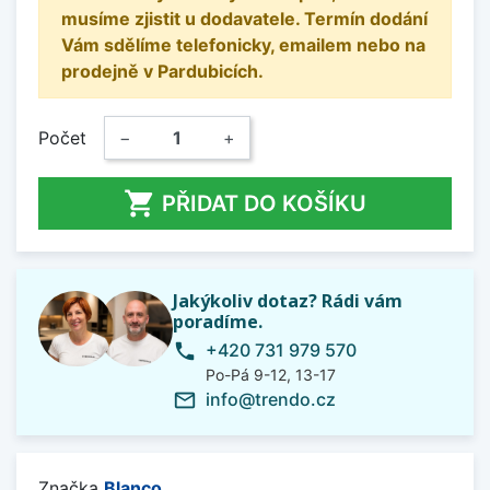
musíme zjistit u dodavatele. Termín dodání
Vám sdělíme telefonicky, emailem nebo na
prodejně v Pardubicích.
Počet
−
+

PŘIDAT DO KOŠÍKU
Jakýkoliv dotaz? Rádi vám
poradíme.
+420 731 979 570
phone
Po-Pá 9-12, 13-17
info@trendo.cz
mail_outline
Značka
Blanco