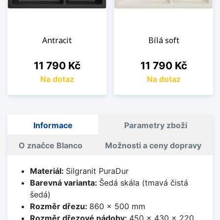
Antracit
Bílá soft
Cena
Cena
11 790 Kč
11 790 Kč
Na dotaz
Na dotaz
Informace
Parametry zboží
O značce Blanco
Možnosti a ceny dopravy
Materiál:
Silgranit PuraDur
Barevná varianta:
Šedá skála (tmavá čistá
šedá)
Rozměr dřezu:
860 x 500 mm
Rozměr dřezové nádoby:
450 x 430 x 220