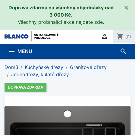
×
Doprava zdarma na všechny objednávky nad
3 000 Kč.
Všechny probíhající akce
najdete zde
.

shopping_cart
(0)
search

MENU
Domů
Kuchyňské dřezy
Granitové dřezy
Jednodřezy, kulaté dřezy
DOPRAVA ZDARMA