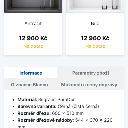
Antracit
Bílá
Cena
Cena
12 960 Kč
12 960 Kč
Na dotaz
Na dotaz
Informace
Parametry zboží
O značce Blanco
Možnosti a ceny dopravy
Materiál:
Silgranit PuraDur
Barevná varianta:
Černá (čistá černá)
Rozměr dřezu:
600 x 510 mm
Rozměr dřezové nádoby:
544 x 370 x 220
mm