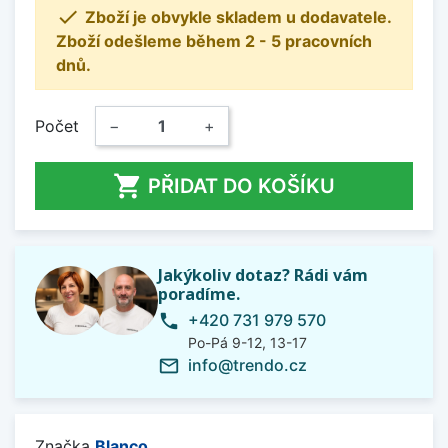

Zboží je obvykle skladem u dodavatele.
Zboží odešleme během 2 - 5 pracovních
dnů.
Počet
−
+

PŘIDAT DO KOŠÍKU
Jakýkoliv dotaz? Rádi vám
poradíme.
+420 731 979 570
phone
Po-Pá 9-12, 13-17
info@trendo.cz
mail_outline
Značka
Blanco