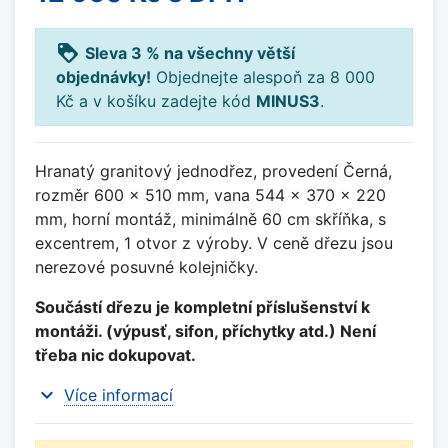
loyalty
Sleva 3 % na všechny větší
objednávky!
Objednejte alespoň za 8 000
Kč a v košíku zadejte kód
MINUS3
.
Hranatý granitový jednodřez, provedení Černá,
rozměr 600 x 510 mm, vana 544 x 370 x 220
mm, horní montáž, minimálně 60 cm skříňka, s
excentrem, 1 otvor z výroby. V ceně dřezu jsou
nerezové posuvné kolejničky.
Součástí dřezu je kompletní příslušenství k
montáži. (výpusť, sifon, příchytky atd.) Není
třeba nic dokupovat.
expand_more
Více informací