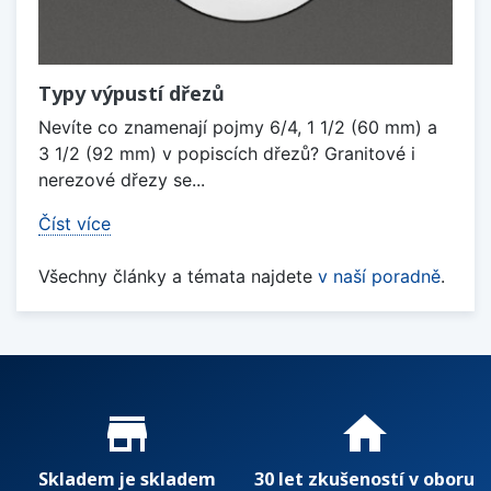
Typy výpustí dřezů
Nevíte co znamenají pojmy 6/4, 1 1/2 (60 mm) a
3 1/2 (92 mm) v popiscích dřezů? Granitové i
nerezové dřezy se...
Číst více
Všechny články a témata najdete
v naší poradně
.
Proč nakupovat u nás?
store_mall_directory
home
Skladem je skladem
30 let zkušeností v oboru