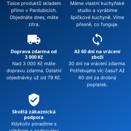
Tisíce produktů skladem
Máme vlastní kuchyňské
přímo v Pardubicích.
studio a vyrábíme
Objednáte dnes, máte
špičkové kuchyně. Víme
zítra.
přesně, co funguje.
local_shipping
sync
Doprava zdarma od
Až 60 dní na vrácení
3 000 Kč
zboží
Nad 3 000 Kč máte
30 dní na vrácení zdarma.
dopravu zdarma. Ostatní
Potřebujete víc času? Až
objednávky už od 79 Kč.
60 dní za drobný
poplatek.
verified_user
Skvělá zákaznická
podpora
Kdykoliv poradíme s
výběrem a zodpovíme