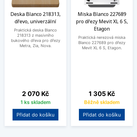
Deska Blanco 218313,
Miska Blanco 227689
dřevo, univerzální
pro dřezy Mevit XL 6 S,
Etagon
Praktická deska Blanco
218313 z masivního
Praktická nerezová miska
bukového dřeva pro dřezy
Blanco 227689 pro dřezy
Metra, Zia, Nova.
Mevit XL 6 S, Etagon.
Cena
Cena
2 070 Kč
1 305 Kč
1 ks skladem
Běžně skladem
Přidat do košíku
Přidat do košíku