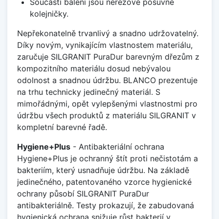
Součástí balení jsou nerezové posuvné
kolejničky.
Nepřekonatelně trvanlivý a snadno udržovatelný.
Díky novým, vynikajícím vlastnostem materiálu,
zaručuje SILGRANIT PuraDur barevným dřezům z
kompozitního materiálu dosud nebývalou
odolnost a snadnou údržbu. BLANCO prezentuje
na trhu technicky jedinečný materiál. S
mimořádnými, opět vylepšenými vlastnostmi pro
údržbu všech produktů z materiálu SILGRANIT v
kompletní barevné řadě.
Hygiene+Plus
- Antibakteriální ochrana
Hygiene+Plus je ochranný štít proti nečistotám a
bakteriím, který usnadňuje údržbu. Na základě
jedinečného, patentovaného vzorce hygienické
ochrany působí SILGRANIT PuraDur
antibakteriálně. Testy prokazují, že zabudovaná
hygienická ochrana snižuje růst bakterií v