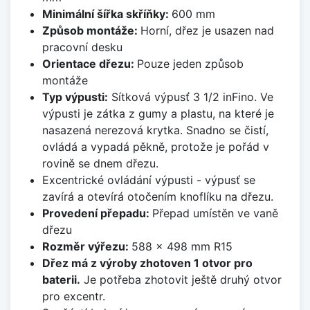
Minimální šířka skříňky:
600 mm
Způsob montáže:
Horní, dřez je usazen nad
pracovní desku
Orientace dřezu:
Pouze jeden způsob
montáže
Typ výpusti:
Sítková výpusť 3 1/2 inFino. Ve
výpusti je zátka z gumy a plastu, na které je
nasazená nerezová krytka. Snadno se čistí,
ovládá a vypadá pěkně, protože je pořád v
rovině se dnem dřezu.
Excentrické ovládání výpusti - výpusť se
zavírá a otevírá otočením knoflíku na dřezu.
Provedení přepadu:
Přepad umístěn ve vaně
dřezu
Rozměr výřezu:
588 x 498 mm R15
Dřez má z výroby zhotoven 1 otvor pro
baterii.
Je potřeba zhotovit ještě druhý otvor
pro excentr.