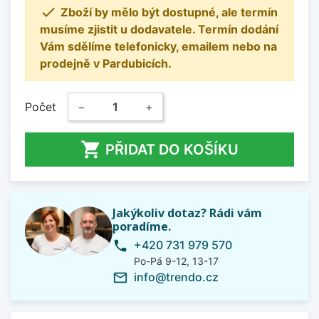

Zboží by mělo být dostupné, ale termín
musíme zjistit u dodavatele. Termín dodání
Vám sdělíme telefonicky, emailem nebo na
prodejně v Pardubicích.
Počet
−
+

PŘIDAT DO KOŠÍKU
Jakýkoliv dotaz? Rádi vám
poradíme.
+420 731 979 570
phone
Po-Pá 9-12, 13-17
info@trendo.cz
mail_outline