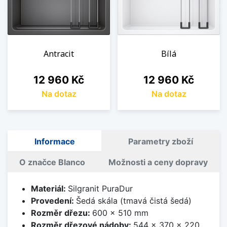
Antracit
Bílá
Cena
Cena
12 960 Kč
12 960 Kč
Na dotaz
Na dotaz
Informace
Parametry zboží
O značce Blanco
Možnosti a ceny dopravy
Materiál:
Silgranit PuraDur
Provedení:
Šedá skála (tmavá čistá šedá)
Rozměr dřezu:
600 x 510 mm
Rozměr dřezové nádoby:
544 x 370 x 220