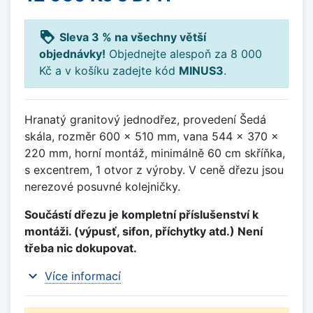
loyalty
Sleva 3 % na všechny větší
objednávky!
Objednejte alespoň za 8 000
Kč a v košíku zadejte kód
MINUS3
.
Hranatý granitový jednodřez, provedení Šedá
skála, rozměr 600 x 510 mm, vana 544 x 370 x
220 mm, horní montáž, minimálně 60 cm skříňka,
s excentrem, 1 otvor z výroby. V ceně dřezu jsou
nerezové posuvné kolejničky.
Součástí dřezu je kompletní příslušenství k
montáži. (výpusť, sifon, příchytky atd.) Není
třeba nic dokupovat.
expand_more
Více informací