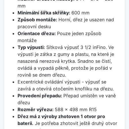
mm
Minimální šířka skříňky:
600 mm
Způsob montáže:
Horní, dřez je usazen nad
pracovní desku
Orientace dřezu:
Pouze jeden způsob
montáže
Typ výpusti:
Sítková výpusť 3 1/2 inFino. Ve
výpusti je zátka z gumy a plastu, na které je
nasazená nerezová krytka. Snadno se čistí,
ovládá a vypadá pěkně, protože je pořád v
rovině se dnem dřezu.
Excentrické ovládání výpusti - výpusť se
zavírá a otevírá otočením knoflíku na dřezu.
Provedení přepadu:
Přepad umístěn ve vaně
dřezu
Rozměr výřezu:
588 x 498 mm R15
Dřez má z výroby zhotoven 1 otvor pro
baterii.
Je potřeba zhotovit ještě druhý otvor