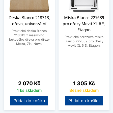
Deska Blanco 218313,
Miska Blanco 227689
dřevo, univerzální
pro dřezy Mevit XL 6 S,
Etagon
Praktická deska Blanco
218313 z masivního
Praktická nerezová miska
bukového dřeva pro dřezy
Blanco 227689 pro dřezy
Metra, Zia, Nova.
Mevit XL 6 S, Etagon.
Cena
Cena
2 070 Kč
1 305 Kč
1 ks skladem
Běžně skladem
Přidat do košíku
Přidat do košíku