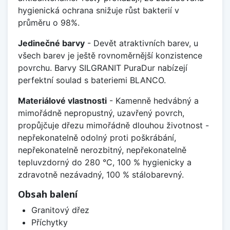
hygienická ochrana snižuje růst bakterií v
průměru o 98%.
Jedinečné barvy
- Devět atraktivních barev, u
všech barev je ještě rovnoměrnější konzistence
povrchu. Barvy SILGRANIT PuraDur nabízejí
perfektní soulad s bateriemi BLANCO.
Materiálové vlastnosti
- Kamenně hedvábný a
mimořádně nepropustný, uzavřený povrch,
propůjčuje dřezu mimořádně dlouhou životnost -
nepřekonatelně odolný proti poškrábání,
nepřekonatelně nerozbitný, nepřekonatelně
tepluvzdorný do 280 °C, 100 % hygienicky a
zdravotně nezávadný, 100 % stálobarevný.
Obsah balení
Granitový dřez
Příchytky