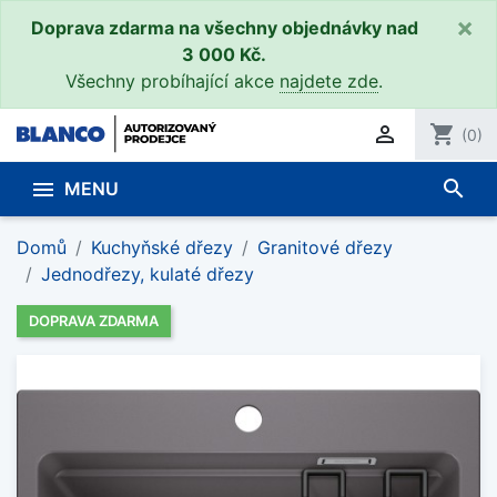
×
Doprava zdarma na všechny objednávky nad
3 000 Kč.
Všechny probíhající akce
najdete zde
.

shopping_cart
(0)
search

MENU
Domů
Kuchyňské dřezy
Granitové dřezy
Jednodřezy, kulaté dřezy
DOPRAVA ZDARMA