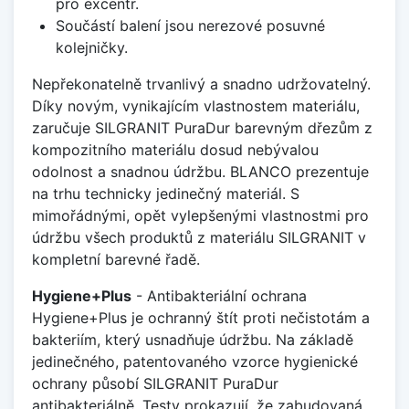
pro excentr.
Součástí balení jsou nerezové posuvné
kolejničky.
Nepřekonatelně trvanlivý a snadno udržovatelný.
Díky novým, vynikajícím vlastnostem materiálu,
zaručuje SILGRANIT PuraDur barevným dřezům z
kompozitního materiálu dosud nebývalou
odolnost a snadnou údržbu. BLANCO prezentuje
na trhu technicky jedinečný materiál. S
mimořádnými, opět vylepšenými vlastnostmi pro
údržbu všech produktů z materiálu SILGRANIT v
kompletní barevné řadě.
Hygiene+Plus
- Antibakteriální ochrana
Hygiene+Plus je ochranný štít proti nečistotám a
bakteriím, který usnadňuje údržbu. Na základě
jedinečného, patentovaného vzorce hygienické
ochrany působí SILGRANIT PuraDur
antibakteriálně. Testy prokazují, že zabudovaná