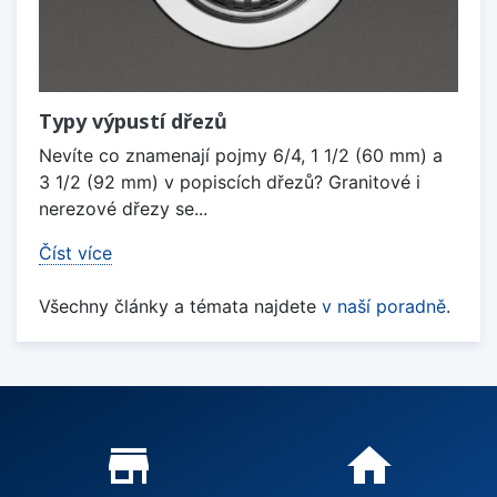
Typy výpustí dřezů
Nevíte co znamenají pojmy 6/4, 1 1/2 (60 mm) a
3 1/2 (92 mm) v popiscích dřezů? Granitové i
nerezové dřezy se...
Číst více
Všechny články a témata najdete
v naší poradně
.
Proč nakupovat u nás?
store_mall_directory
home