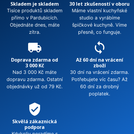
Skladem je skladem
30 let zkušeností v oboru
Tisíce produktů skladem
Máme vlastní kuchyňské
přímo v Pardubicích.
studio a vyrábíme
Objednáte dnes, máte
špičkové kuchyně. Víme
zítra.
přesně, co funguje.
local_shipping
sync
Doprava zdarma od
Až 60 dní na vrácení
3 000 Kč
zboží
Nad 3 000 Kč máte
30 dní na vrácení zdarma.
dopravu zdarma. Ostatní
Potřebujete víc času? Až
objednávky už od 79 Kč.
60 dní za drobný
poplatek.
verified_user
Skvělá zákaznická
podpora
Kdykoliv poradíme s