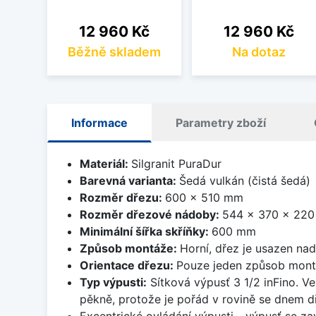
Cena
Cena
12 960 Kč
12 960 Kč
Běžně skladem
Na dotaz
Informace
Parametry zboží
Materiál:
Silgranit PuraDur
Barevná varianta:
Šedá vulkán (čistá šedá)
Rozměr dřezu:
600 x 510 mm
Rozměr dřezové nádoby:
544 x 370 x 22
Minimální šířka skříňky:
600 mm
Způsob montáže:
Horní, dřez je usazen na
Orientace dřezu:
Pouze jeden způsob mon
Typ výpusti:
Sítková výpusť 3 1/2 inFino. Ve
pěkně, protože je pořád v rovině se dnem d
Excentrické ovládání výpusti - výpusť se zav