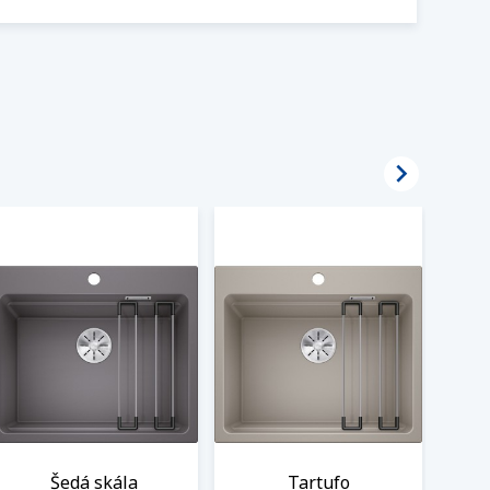

Šedá skála
Tartufo