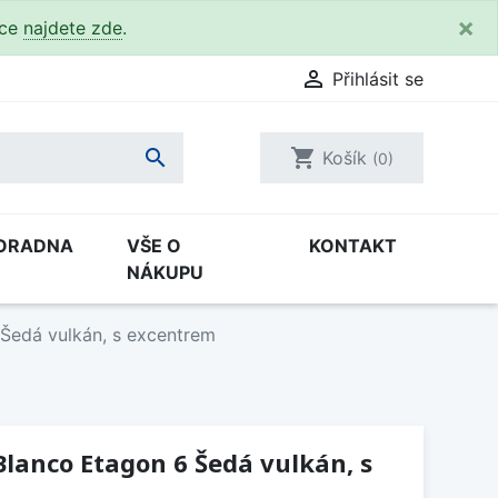
×
kce
najdete zde
.

Přihlásit se

shopping_cart
Košík
(0)
ORADNA
VŠE O
KONTAKT
NÁKUPU
Šedá vulkán, s excentrem
lanco Etagon 6 Šedá vulkán, s