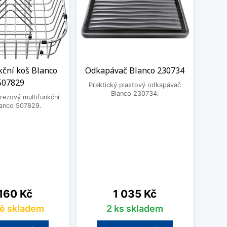
kční koš Blanco
Odkapávač Blanco 230734
De
507829
dřev
Praktický plastový odkapávač
Blanco 230734.
rezový multifunkční
lanco 507829.
Prakt
230
na
Cena
160 Kč
1 035 Kč
ě skladem
2 ks skladem