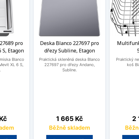
27689 pro
Deska Blanco 227697 pro
Multifun
6 S, Etagon
dřezy Subline, Etagon
 miska Blanco
Praktická skleněná deska Blanco
Praktický ne
evit XL 6 S,
227697 pro dřezy Andano,
koš B
.
Subline.
Cena
Ce
 Kč
1 665 Kč
2 
ladem
Běžně skladem
Běžn