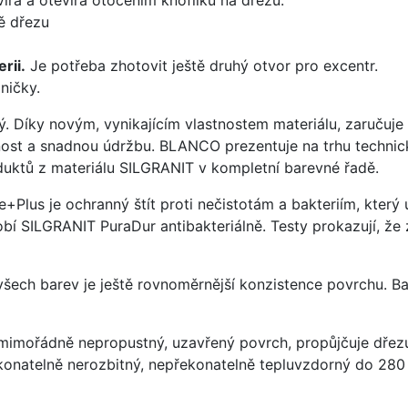
ě dřezu
rii.
Je potřeba zhotovit ještě druhý otvor pro excentr.
ničky.
ý. Díky novým, vynikajícím vlastnostem materiálu, zaruču
ost a snadnou údržbu. BLANCO prezentuje na trhu technick
uktů z materiálu SILGRANIT v kompletní barevné řadě.
e+Plus je ochranný štít proti nečistotám a bakteriím, kter
í SILGRANIT PuraDur antibakteriálně. Testy prokazují, že 
 všech barev je ještě rovnoměrnější konzistence povrchu. B
imořádně nepropustný, uzavřený povrch, propůjčuje dřez
konatelně nerozbitný, nepřekonatelně tepluvzdorný do 280