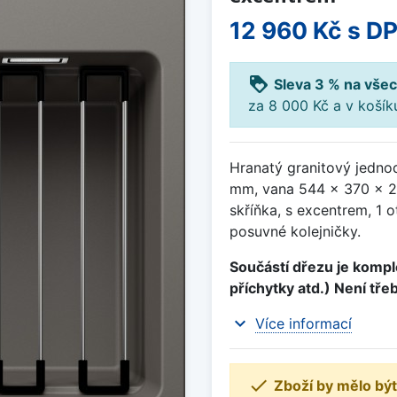
12 960 Kč
s D
loyalty
Sleva 3 % na všec
za 8 000 Kč a v koší
Hranatý granitový jedno
mm, vana 544 x 370 x 2
skříňka, s excentrem, 1 
posuvné kolejničky.
Součástí dřezu je komple
příchytky atd.) Není tře
expand_more
Více informací

Zboží by mělo být