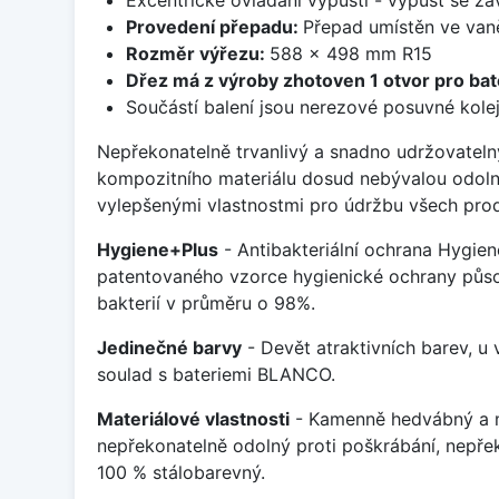
Provedení přepadu:
Přepad umístěn ve van
Rozměr výřezu:
588 x 498 mm R15
Dřez má z výroby zhotoven 1 otvor pro bate
Součástí balení jsou nerezové posuvné kolej
Nepřekonatelně trvanlivý a snadno udržovateln
kompozitního materiálu dosud nebývalou odoln
vylepšenými vlastnostmi pro údržbu všech prod
Hygiene+Plus
- Antibakteriální ochrana Hygien
patentovaného vzorce hygienické ochrany působ
bakterií v průměru o 98%.
Jedinečné barvy
- Devět atraktivních barev, u
soulad s bateriemi BLANCO.
Materiálové vlastnosti
- Kamenně hedvábný a m
nepřekonatelně odolný proti poškrábání, nepře
100 % stálobarevný.