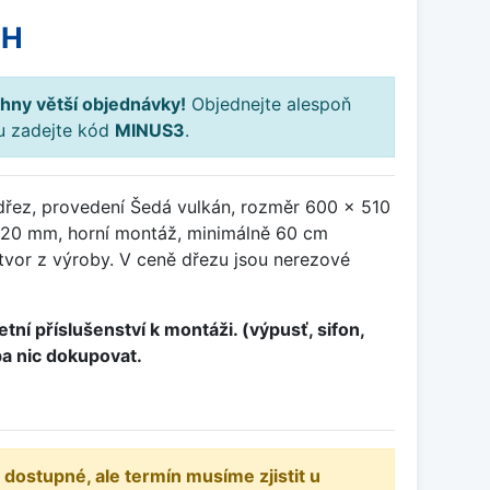
PH
hny větší objednávky!
Objednejte alespoň
ku zadejte kód
MINUS3
.
dřez, provedení Šedá vulkán, rozměr 600 x 510
20 mm, horní montáž, minimálně 60 cm
otvor z výroby. V ceně dřezu jsou nerezové
tní příslušenství k montáži. (výpusť, sifon,
ba nic dokupovat.
 dostupné, ale termín musíme zjistit u