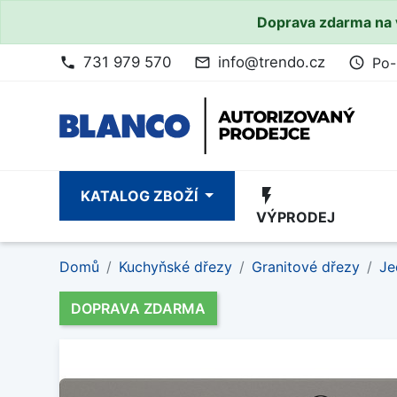
Doprava zdarma na 
731 979 570
info@trendo.cz
Po-
phone
mail_outline
access_time
flash_on
KATALOG ZBOŽÍ
VÝPRODEJ
Domů
Kuchyňské dřezy
Granitové dřezy
Je
DOPRAVA ZDARMA