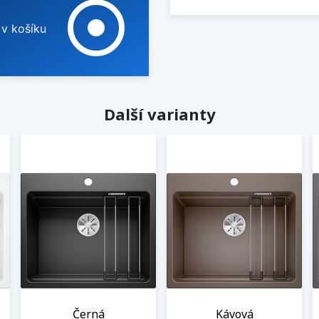
adjust
 v košíku
Další varianty
Černá
Kávová