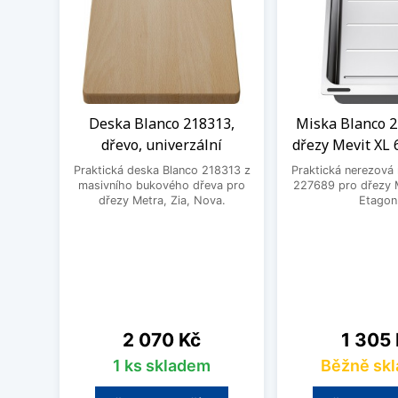
Deska Blanco 218313,
Miska Blanco 2
dřevo, univerzální
dřezy Mevit XL 
Praktická deska Blanco 218313 z
Praktická nerezová
masivního bukového dřeva pro
227689 pro dřezy M
dřezy Metra, Zia, Nova.
Etagon
Cena
Cena
2 070 Kč
1 305
1 ks skladem
Běžně sk