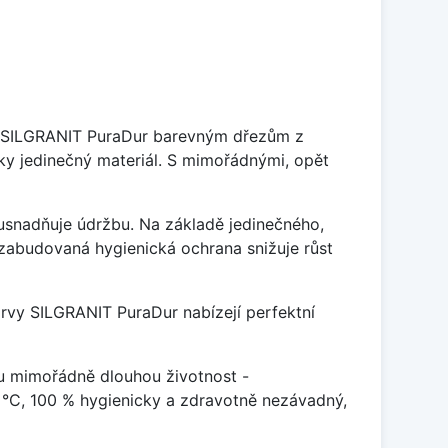
je SILGRANIT PuraDur barevným dřezům z
y jedinečný materiál. S mimořádnými, opět
ý usnadňuje údržbu. Na základě jedinečného,
zabudovaná hygienická ochrana snižuje růst
arvy SILGRANIT PuraDur nabízejí perfektní
u mimořádně dlouhou životnost -
 °C, 100 % hygienicky a zdravotně nezávadný,