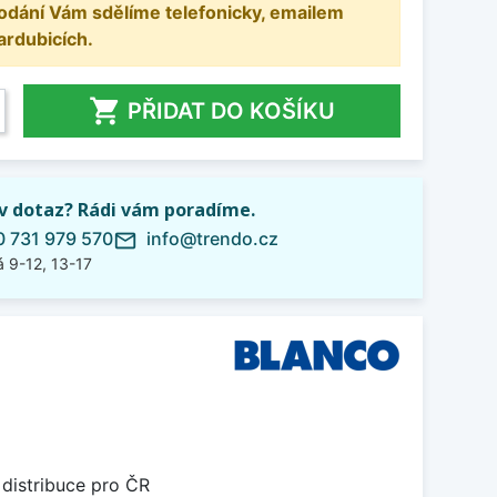
odání Vám sdělíme telefonicky, emailem
ardubicích.

PŘIDAT DO KOŠÍKU
iv dotaz? Rádi vám poradíme.
 731 979 570
info@trendo.cz
mail_outline
 9-12, 13-17
 distribuce pro ČR