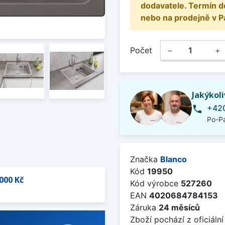
dodavatele. Termín d
nebo na prodejně v P
Počet
−
+
Jakýkol
+420
phone
Po-Pá
Značka
Blanco
Kód
19950
000 Kč
Kód výrobce
527260
EAN
4020684784153
Záruka
24 měsíců
Zboží pochází z oficiální