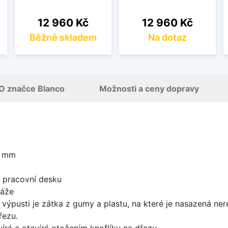
Cena
Cena
12 960 Kč
12 960 Kč
Běžně skladem
Na dotaz
O značce Blanco
Možnosti a ceny dopravy
0 mm
d pracovní desku
táže
 výpusti je zátka z gumy a plastu, na které je nasazená ne
řezu.
írá a otevírá otočením knoflíku na dřezu.