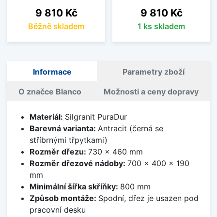
Cena
Cena
9 810 Kč
9 810 Kč
Běžně skladem
1 ks skladem
Informace
Parametry zboží
O značce Blanco
Možnosti a ceny dopravy
Materiál:
Silgranit PuraDur
Barevná varianta:
Antracit (černá se
stříbrnými třpytkami)
Rozměr dřezu:
730 x 460 mm
Rozměr dřezové nádoby:
700 x 400 x 190
mm
Minimální šířka skříňky:
800 mm
Způsob montáže:
Spodní, dřez je usazen pod
pracovní desku