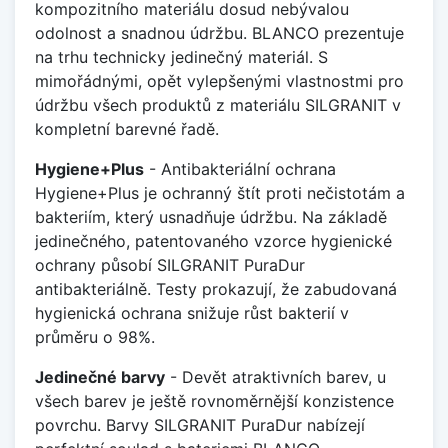
kompozitního materiálu dosud nebývalou
odolnost a snadnou údržbu. BLANCO prezentuje
na trhu technicky jedinečný materiál. S
mimořádnými, opět vylepšenými vlastnostmi pro
údržbu všech produktů z materiálu SILGRANIT v
kompletní barevné řadě.
Hygiene+Plus
- Antibakteriální ochrana
Hygiene+Plus je ochranný štít proti nečistotám a
bakteriím, který usnadňuje údržbu. Na základě
jedinečného, patentovaného vzorce hygienické
ochrany působí SILGRANIT PuraDur
antibakteriálně. Testy prokazují, že zabudovaná
hygienická ochrana snižuje růst bakterií v
průměru o 98%.
Jedinečné barvy
- Devět atraktivních barev, u
všech barev je ještě rovnoměrnější konzistence
povrchu. Barvy SILGRANIT PuraDur nabízejí