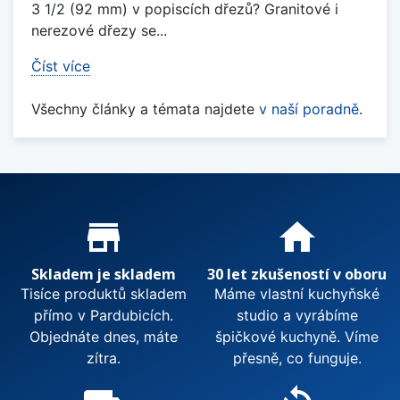
3 1/2 (92 mm) v popiscích dřezů? Granitové i
nerezové dřezy se...
Číst více
Všechny články a témata najdete
v naší poradně
.
Proč nakupovat u nás?
store_mall_directory
home
Skladem je skladem
30 let zkušeností v oboru
Tisíce produktů skladem
Máme vlastní kuchyňské
přímo v Pardubicích.
studio a vyrábíme
Objednáte dnes, máte
špičkové kuchyně. Víme
zítra.
přesně, co funguje.