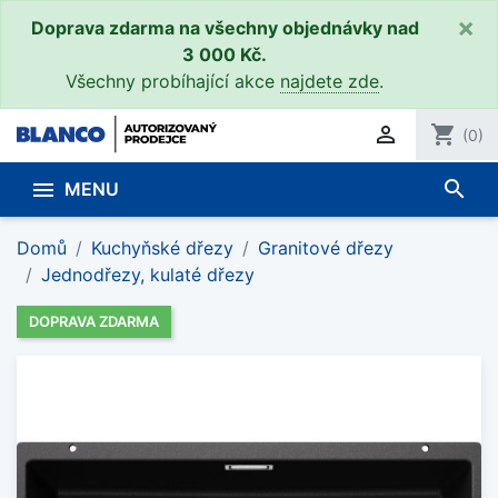
×
Doprava zdarma na všechny objednávky nad
3 000 Kč.
Všechny probíhající akce
najdete zde
.

shopping_cart
(0)
search

MENU
Domů
Kuchyňské dřezy
Granitové dřezy
Jednodřezy, kulaté dřezy
DOPRAVA ZDARMA