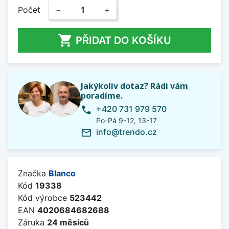
Počet
−
+

PŘIDAT DO KOŠÍKU
Jakýkoliv dotaz? Rádi vám
poradíme.
+420 731 979 570
phone
Po-Pá 9-12, 13-17
info@trendo.cz
mail_outline
Značka
Blanco
Kód
19338
Kód výrobce
523442
EAN
4020684682688
Záruka
24 měsíců