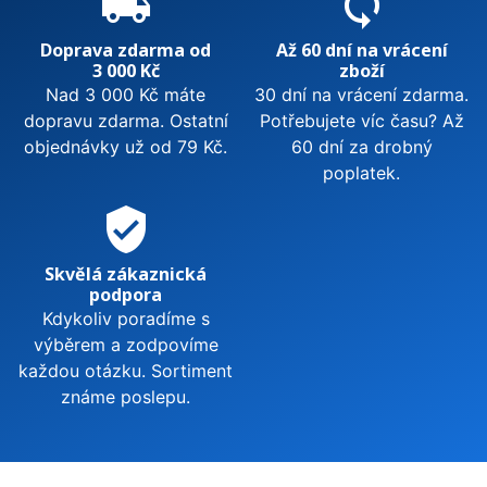
local_shipping
sync
Doprava zdarma od
Až 60 dní na vrácení
3 000 Kč
zboží
Nad 3 000 Kč máte
30 dní na vrácení zdarma.
dopravu zdarma. Ostatní
Potřebujete víc času? Až
objednávky už od 79 Kč.
60 dní za drobný
poplatek.
verified_user
Skvělá zákaznická
podpora
Kdykoliv poradíme s
výběrem a zodpovíme
každou otázku. Sortiment
známe poslepu.