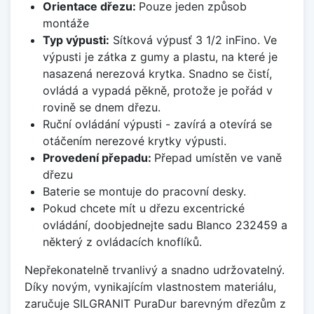
Orientace dřezu:
Pouze jeden způsob
montáže
Typ výpusti:
Sítková výpusť 3 1/2 inFino. Ve
výpusti je zátka z gumy a plastu, na které je
nasazená nerezová krytka. Snadno se čistí,
ovládá a vypadá pěkně, protože je pořád v
rovině se dnem dřezu.
Ruční ovládání výpusti - zavírá a otevírá se
otáčením nerezové krytky výpusti.
Provedení přepadu:
Přepad umístěn ve vaně
dřezu
Baterie se montuje do pracovní desky.
Pokud chcete mít u dřezu excentrické
ovládání, doobjednejte sadu Blanco 232459 a
některý z ovládacích knoflíků.
Nepřekonatelně trvanlivý a snadno udržovatelný.
Díky novým, vynikajícím vlastnostem materiálu,
zaručuje SILGRANIT PuraDur barevným dřezům z