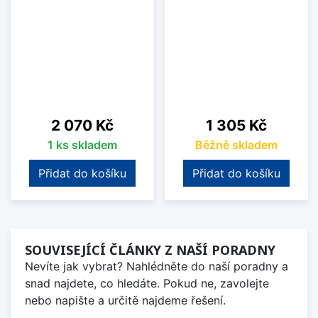
Cena
Cena
2 070 Kč
1 305 Kč
1 ks skladem
Běžně skladem
Přidat do košíku
Přidat do košíku
SOUVISEJÍCÍ ČLÁNKY Z NAŠÍ PORADNY
Nevíte jak vybrat? Nahlédněte do naší poradny a
snad najdete, co hledáte. Pokud ne, zavolejte
nebo napište a určitě najdeme řešení.