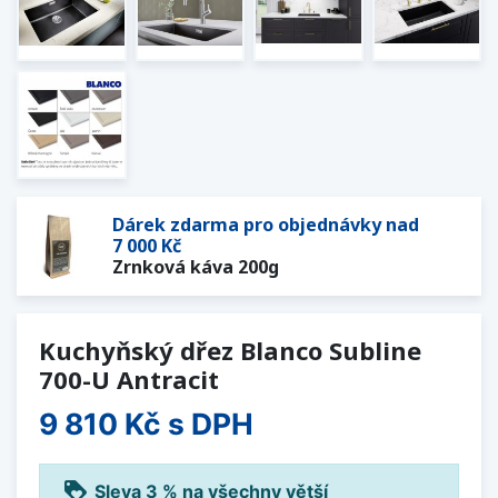
Dárek zdarma pro objednávky nad
7 000 Kč
Zrnková káva 200g
Kuchyňský dřez Blanco Subline
700-U Antracit
9 810 Kč
s DPH
loyalty
Sleva 3 % na všechny větší