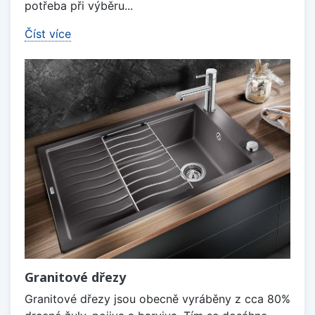
potřeba při výběru...
Číst více
Granitové dřezy
Granitové dřezy jsou obecně vyráběny z cca 80%