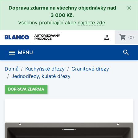
×
Doprava zdarma na všechny objednávky nad
3 000 Kč.
Všechny probíhající akce
najdete zde
.

shopping_cart
(0)
search

MENU
Domů
Kuchyňské dřezy
Granitové dřezy
Jednodřezy, kulaté dřezy
DOPRAVA ZDARMA