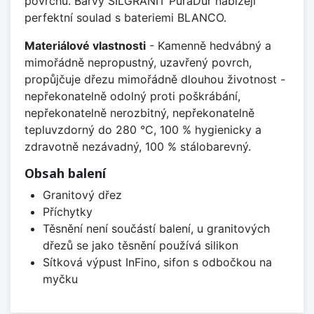
povrchu. Barvy SILGRANIT PuraDur nabízejí
perfektní soulad s bateriemi BLANCO.
Materiálové vlastnosti
- Kamenně hedvábný a
mimořádně nepropustný, uzavřený povrch,
propůjčuje dřezu mimořádně dlouhou životnost -
nepřekonatelně odolný proti poškrábání,
nepřekonatelně nerozbitný, nepřekonatelně
tepluvzdorný do 280 °C, 100 % hygienicky a
zdravotně nezávadný, 100 % stálobarevný.
Obsah balení
Granitový dřez
Příchytky
Těsnění není součástí balení, u granitových
dřezů se jako těsnění používá silikon
Sítková výpust InFino, sifon s odbočkou na
myčku