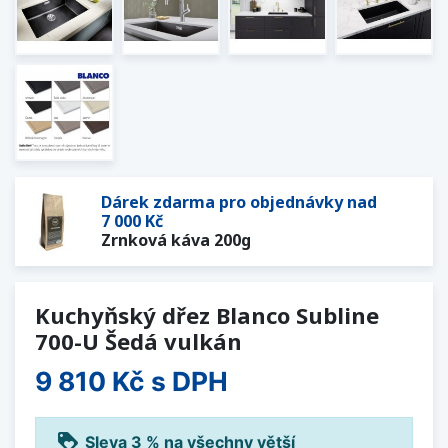
Dárek zdarma pro objednávky nad
7 000 Kč
Zrnková káva 200g
Kuchyňský dřez Blanco Subline
700-U Šedá vulkán
9 810 Kč
s DPH
loyalty
Sleva 3 % na všechny větší