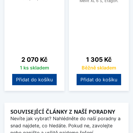
Mevit XL 6 S, Etagon.
Cena
Cena
2 070 Kč
1 305 Kč
1 ks skladem
Běžně skladem
Přidat do košíku
Přidat do košíku
SOUVISEJÍCÍ ČLÁNKY Z NAŠÍ PORADNY
Nevíte jak vybrat? Nahlédněte do naší poradny a
snad najdete, co hledáte. Pokud ne, zavolejte
nebo napište a určitě najdeme řešení.