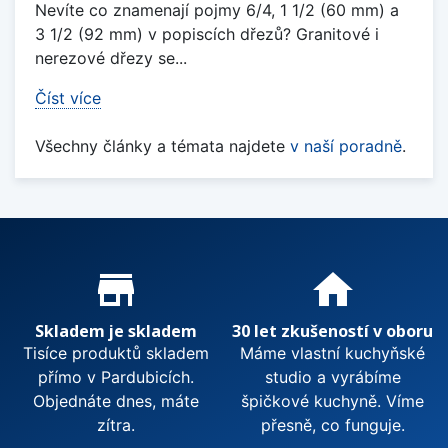
Nevíte co znamenají pojmy 6/4, 1 1/2 (60 mm) a
3 1/2 (92 mm) v popiscích dřezů? Granitové i
nerezové dřezy se...
Číst více
Všechny články a témata najdete
v naší poradně
.
Proč nakupovat u nás?
store_mall_directory
home
Skladem je skladem
30 let zkušeností v oboru
Tisíce produktů skladem
Máme vlastní kuchyňské
přímo v Pardubicích.
studio a vyrábíme
Objednáte dnes, máte
špičkové kuchyně. Víme
zítra.
přesně, co funguje.