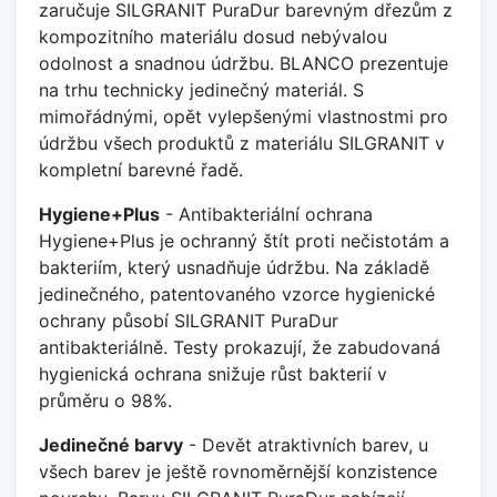
zaručuje SILGRANIT PuraDur barevným dřezům z
kompozitního materiálu dosud nebývalou
odolnost a snadnou údržbu. BLANCO prezentuje
na trhu technicky jedinečný materiál. S
mimořádnými, opět vylepšenými vlastnostmi pro
údržbu všech produktů z materiálu SILGRANIT v
kompletní barevné řadě.
Hygiene+Plus
- Antibakteriální ochrana
Hygiene+Plus je ochranný štít proti nečistotám a
bakteriím, který usnadňuje údržbu. Na základě
jedinečného, patentovaného vzorce hygienické
ochrany působí SILGRANIT PuraDur
antibakteriálně. Testy prokazují, že zabudovaná
hygienická ochrana snižuje růst bakterií v
průměru o 98%.
Jedinečné barvy
- Devět atraktivních barev, u
všech barev je ještě rovnoměrnější konzistence