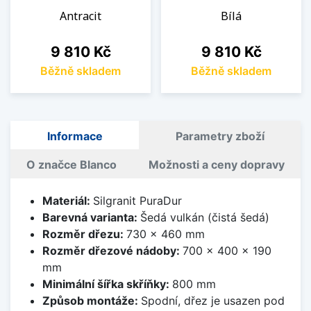
Antracit
Bílá
Cena
Cena
9 810 Kč
9 810 Kč
Běžně skladem
Běžně skladem
Informace
Parametry zboží
O značce Blanco
Možnosti a ceny dopravy
Materiál:
Silgranit PuraDur
Barevná varianta:
Šedá vulkán (čistá šedá)
Rozměr dřezu:
730 x 460 mm
Rozměr dřezové nádoby:
700 x 400 x 190
mm
Minimální šířka skříňky:
800 mm
Způsob montáže:
Spodní, dřez je usazen pod