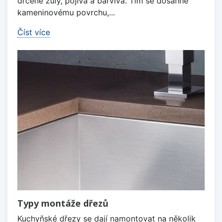
drcené žuly, pojiva a barviva. Tím se dosáhne
kameninovému povrchu,...
Číst více
Typy montáže dřezů
Kuchyňské dřezy se dají namontovat na několik