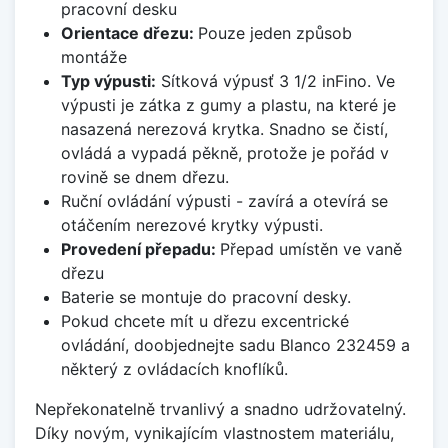
pracovní desku
Orientace dřezu:
Pouze jeden způsob
montáže
Typ výpusti:
Sítková výpusť 3 1/2 inFino. Ve
výpusti je zátka z gumy a plastu, na které je
nasazená nerezová krytka. Snadno se čistí,
ovládá a vypadá pěkně, protože je pořád v
rovině se dnem dřezu.
Ruční ovládání výpusti - zavírá a otevírá se
otáčením nerezové krytky výpusti.
Provedení přepadu:
Přepad umístěn ve vaně
dřezu
Baterie se montuje do pracovní desky.
Pokud chcete mít u dřezu excentrické
ovládání, doobjednejte sadu Blanco 232459 a
některý z ovládacích knoflíků.
Nepřekonatelně trvanlivý a snadno udržovatelný.
Díky novým, vynikajícím vlastnostem materiálu,