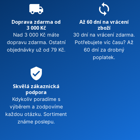
local_shipping
sync
Doprava zdarma od
Až 60 dní na vrácení
3 000 Kč
zboží
Nad 3 000 Kč máte
30 dní na vrácení zdarma.
dopravu zdarma. Ostatní
Potřebujete víc času? Až
objednávky už od 79 Kč.
60 dní za drobný
poplatek.
verified_user
Skvělá zákaznická
podpora
Kdykoliv poradíme s
výběrem a zodpovíme
každou otázku. Sortiment
známe poslepu.