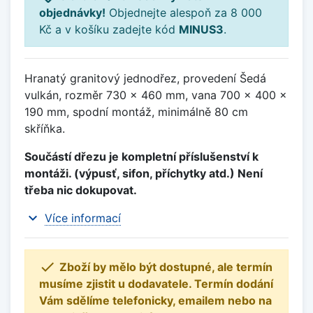
objednávky!
Objednejte alespoň za 8 000
Kč a v košíku zadejte kód
MINUS3
.
Hranatý granitový jednodřez, provedení Šedá
vulkán, rozměr 730 x 460 mm, vana 700 x 400 x
190 mm, spodní montáž, minimálně 80 cm
skříňka.
Součástí dřezu je kompletní příslušenství k
montáži. (výpusť, sifon, příchytky atd.) Není
třeba nic dokupovat.
expand_more
Více informací

Zboží by mělo být dostupné, ale termín
musíme zjistit u dodavatele. Termín dodání
Vám sdělíme telefonicky, emailem nebo na