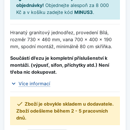
objednávky!
Objednejte alespoň za 8 000
Kč a v košíku zadejte kód
MINUS3
.
Hranatý granitový jednodřez, provedení Bílá,
rozměr 730 x 460 mm, vana 700 x 400 x 190
mm, spodní montáž, minimálně 80 cm skříňka.
Součástí dřezu je kompletní příslušenství k
montáži. (výpusť, sifon, příchytky atd.) Není
třeba nic dokupovat.
expand_more
Více informací

Zboží je obvykle skladem u dodavatele.
Zboží odešleme během 2 - 5 pracovních
dnů.