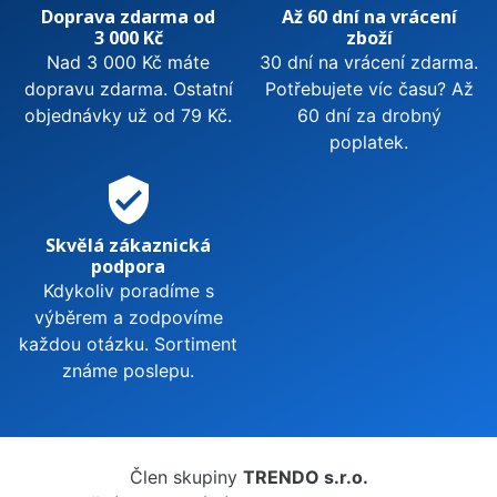
Doprava zdarma od
Až 60 dní na vrácení
3 000 Kč
zboží
Nad 3 000 Kč máte
30 dní na vrácení zdarma.
dopravu zdarma. Ostatní
Potřebujete víc času? Až
objednávky už od 79 Kč.
60 dní za drobný
poplatek.
verified_user
Skvělá zákaznická
podpora
Kdykoliv poradíme s
výběrem a zodpovíme
každou otázku. Sortiment
známe poslepu.
Člen skupiny
TRENDO s.r.o.