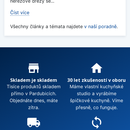
nerezové dřezy se...
Číst více
Všechny články a témata najdete
v naší poradně
.
Proč nakupovat u nás?
store_mall_directory
home
Skladem je skladem
30 let zkušeností v oboru
Tisíce produktů skladem
Máme vlastní kuchyňské
přímo v Pardubicích.
studio a vyrábíme
Objednáte dnes, máte
špičkové kuchyně. Víme
zítra.
přesně, co funguje.
local_shipping
sync