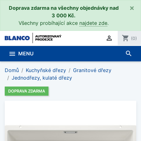
×
Doprava zdarma na všechny objednávky nad
3 000 Kč.
Všechny probíhající akce
najdete zde
.

shopping_cart
(0)
search

MENU
Domů
Kuchyňské dřezy
Granitové dřezy
Jednodřezy, kulaté dřezy
DOPRAVA ZDARMA