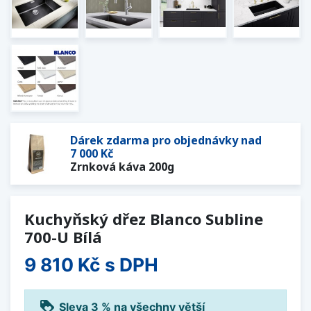
Dárek zdarma pro objednávky nad
7 000 Kč
Zrnková káva 200g
Kuchyňský dřez Blanco Subline
700-U Bílá
9 810 Kč
s DPH
loyalty
Sleva 3 % na všechny větší