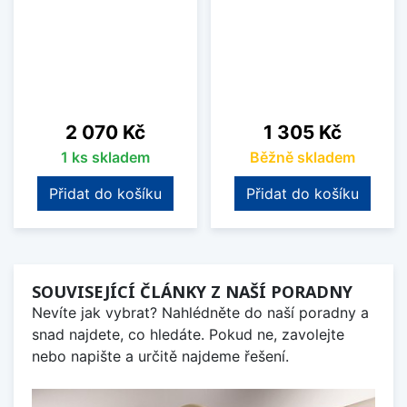
Cena
Cena
2 070 Kč
1 305 Kč
1 ks skladem
Běžně skladem
Přidat do košíku
Přidat do košíku
SOUVISEJÍCÍ ČLÁNKY Z NAŠÍ PORADNY
Nevíte jak vybrat? Nahlédněte do naší poradny a
snad najdete, co hledáte. Pokud ne, zavolejte
nebo napište a určitě najdeme řešení.