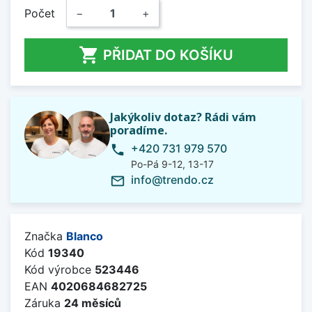
Počet
−
+

PŘIDAT DO KOŠÍKU
Jakýkoliv dotaz? Rádi vám
poradíme.
+420 731 979 570
phone
Po-Pá 9-12, 13-17
info@trendo.cz
mail_outline
Značka
Blanco
Kód
19340
Kód výrobce
523446
EAN
4020684682725
Záruka
24 měsíců