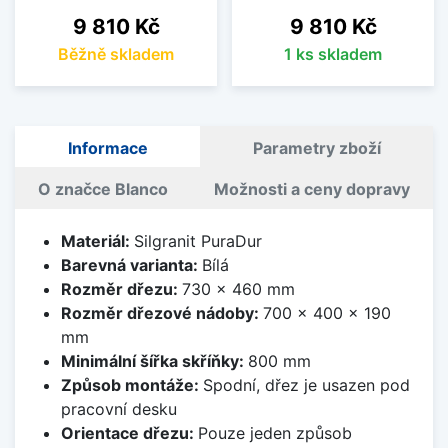
Cena
Cena
9 810 Kč
9 810 Kč
Běžně skladem
1 ks skladem
Informace
Parametry zboží
O značce Blanco
Možnosti a ceny dopravy
Materiál:
Silgranit PuraDur
Barevná varianta:
Bílá
Rozměr dřezu:
730 x 460 mm
Rozměr dřezové nádoby:
700 x 400 x 190
mm
Minimální šířka skříňky:
800 mm
Způsob montáže:
Spodní, dřez je usazen pod
pracovní desku
Orientace dřezu:
Pouze jeden způsob