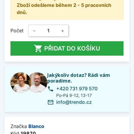
Zboží odešleme během 2 - 5 pracovních
dnů.
Počet
−
+

PŘIDAT DO KOŠÍKU
Jakýkoliv dotaz? Rádi vám
poradíme.
+420 731 979 570
phone
Po-Pá 9-12, 13-17
info@trendo.cz
mail_outline
Značka
Blanco
Kód
19870