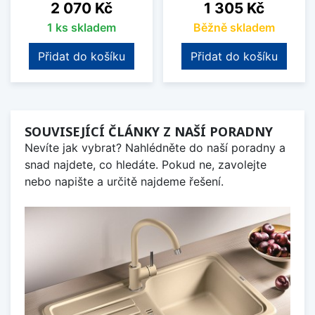
Cena
Cena
2 070 Kč
1 305 Kč
1 ks skladem
Běžně skladem
Přidat do košíku
Přidat do košíku
SOUVISEJÍCÍ ČLÁNKY Z NAŠÍ PORADNY
Nevíte jak vybrat? Nahlédněte do naší poradny a
snad najdete, co hledáte. Pokud ne, zavolejte
nebo napište a určitě najdeme řešení.