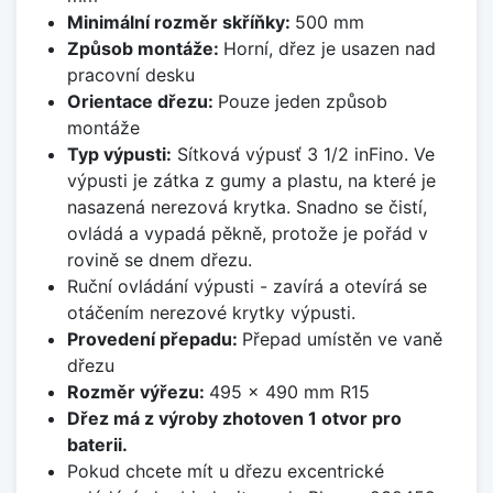
Minimální rozměr skříňky:
500 mm
Způsob montáže:
Horní, dřez je usazen nad
pracovní desku
Orientace dřezu:
Pouze jeden způsob
montáže
Typ výpusti:
Sítková výpusť 3 1/2 inFino. Ve
výpusti je zátka z gumy a plastu, na které je
nasazená nerezová krytka. Snadno se čistí,
ovládá a vypadá pěkně, protože je pořád v
rovině se dnem dřezu.
Ruční ovládání výpusti - zavírá a otevírá se
otáčením nerezové krytky výpusti.
Provedení přepadu:
Přepad umístěn ve vaně
dřezu
Rozměr výřezu:
495 x 490 mm R15
Dřez má z výroby zhotoven 1 otvor pro
baterii.
Pokud chcete mít u dřezu excentrické