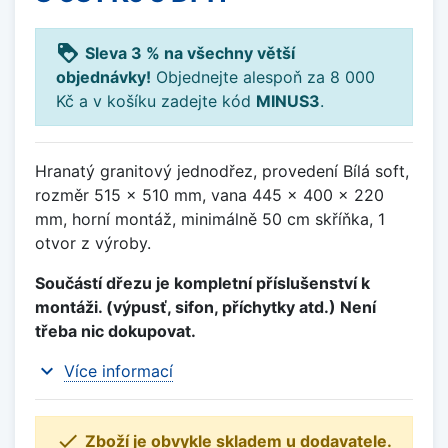
loyalty
Sleva 3 % na všechny větší
objednávky!
Objednejte alespoň za 8 000
Kč a v košíku zadejte kód
MINUS3
.
Hranatý granitový jednodřez, provedení Bílá soft,
rozměr 515 x 510 mm, vana 445 x 400 x 220
mm, horní montáž, minimálně 50 cm skříňka, 1
otvor z výroby.
Součástí dřezu je kompletní příslušenství k
montáži. (výpusť, sifon, příchytky atd.) Není
třeba nic dokupovat.
expand_more
Více informací

Zboží je obvykle skladem u dodavatele.