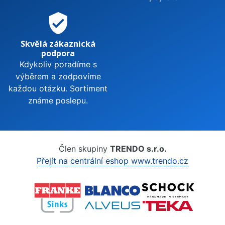
verified_user
Skvělá zákaznická
podpora
Kdykoliv poradíme s
výběrem a zodpovíme
každou otázku. Sortiment
známe poslepu.
Člen skupiny
TRENDO s.r.o.
Přejít na centrální eshop www.trendo.cz