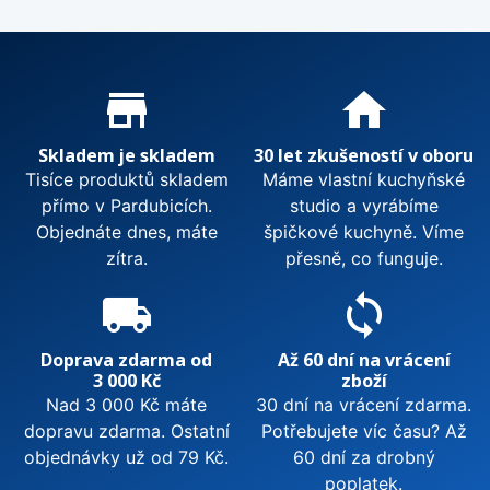
Proč nakupovat u nás?
store_mall_directory
home
Skladem je skladem
30 let zkušeností v oboru
Tisíce produktů skladem
Máme vlastní kuchyňské
přímo v Pardubicích.
studio a vyrábíme
Objednáte dnes, máte
špičkové kuchyně. Víme
zítra.
přesně, co funguje.
local_shipping
sync
Doprava zdarma od
Až 60 dní na vrácení
3 000 Kč
zboží
Nad 3 000 Kč máte
30 dní na vrácení zdarma.
dopravu zdarma. Ostatní
Potřebujete víc času? Až
objednávky už od 79 Kč.
60 dní za drobný
poplatek.