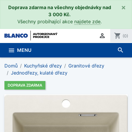
×
Doprava zdarma na všechny objednávky nad
3 000 Kč.
Všechny probíhající akce
najdete zde
.

shopping_cart
(0)
search

MENU
Domů
Kuchyňské dřezy
Granitové dřezy
Jednodřezy, kulaté dřezy
DOPRAVA ZDARMA