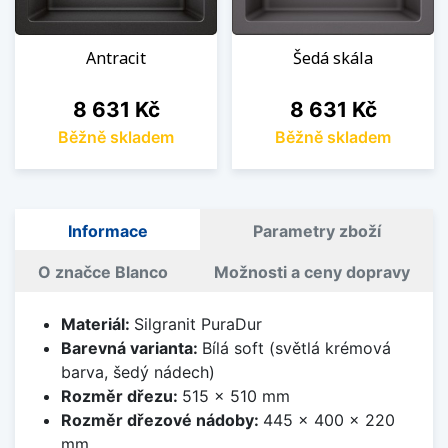
Antracit
Šedá skála
Cena
Cena
8 631 Kč
8 631 Kč
Běžně skladem
Běžně skladem
Informace
Parametry zboží
O značce Blanco
Možnosti a ceny dopravy
Materiál:
Silgranit PuraDur
Barevná varianta:
Bílá soft (světlá krémová
barva, šedý nádech)
Rozměr dřezu:
515 x 510 mm
Rozměr dřezové nádoby:
445 x 400 x 220
mm