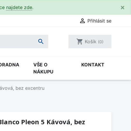
×
kce
najdete zde
.

Přihlásit se

shopping_cart
Košík
(0)
ORADNA
VŠE O
KONTAKT
NÁKUPU
ávová, bez excentru
lanco Pleon 5 Kávová, bez