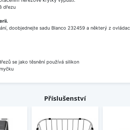
ě dřezu
rii.
ání, doobjednejte sadu Blanco 232459 a některý z ovládací
dřezů se jako těsnění používá silikon
 myčku
Příslušenství