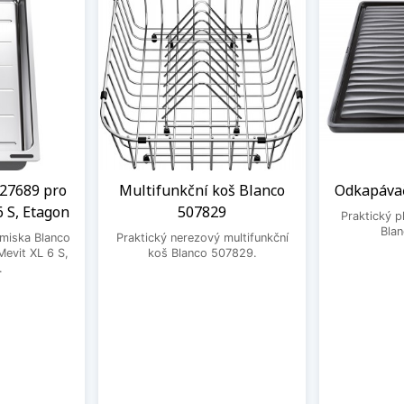
27689 pro
Multifunkční koš Blanco
Odkapávač
6 S, Etagon
507829
Praktický 
Bla
 miska Blanco
Praktický nerezový multifunkční
evit XL 6 S,
koš Blanco 507829.
.