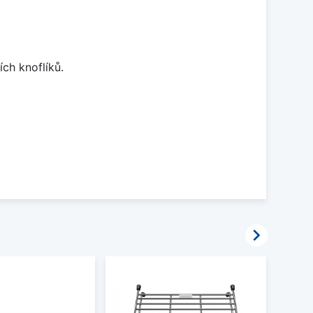
ch knoflíků.
