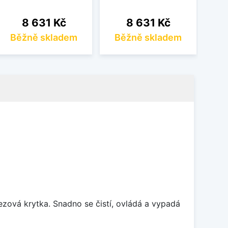
Cena
Cena
8 631 Kč
8 631 Kč
Běžně skladem
Běžně skladem
B
rezová krytka. Snadno se čistí, ovládá a vypadá