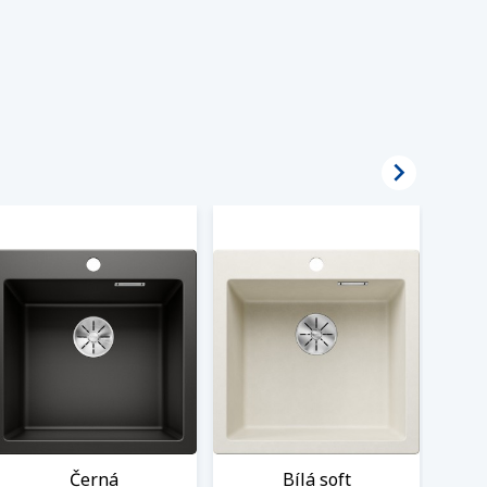

Černá
Bílá soft