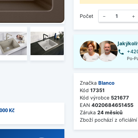
Počet
−
+
Jakýkol
+420
phone
Po-Pá
Značka
Blanco
Kód
17351
Kód výrobce
521677
EAN
4020684651455
000 Kč
Záruka
24 měsíců
Zboží pochází z oficiální