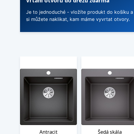
Vrtání otvorů do dřezu zdarma
Je to jednoduché - vložíte produkt do košíku a
si můžete naklikat, kam máme vyvrtat otvory.
Antracit
Šedá skála