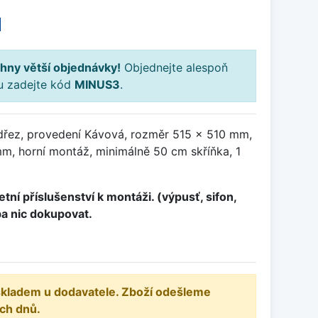
H
hny větší objednávky!
Objednejte alespoň
ku zadejte kód
MINUS3
.
dřez, provedení Kávová, rozměr 515 x 510 mm,
, horní montáž, minimálně 50 cm skříňka, 1
tní příslušenství k montáži. (výpusť, sifon,
ba nic dokupovat.
 skladem u dodavatele. Zboží odešleme
ch dnů.