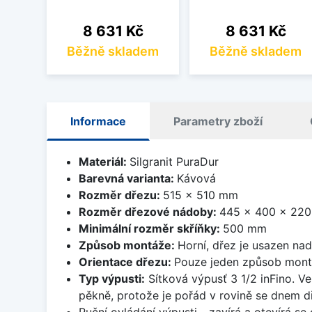
Cena
Cena
8 631 Kč
8 631 Kč
Běžně skladem
Běžně skladem
Informace
Parametry zboží
Materiál:
Silgranit PuraDur
Barevná varianta:
Kávová
Rozměr dřezu:
515 x 510 mm
Rozměr dřezové nádoby:
445 x 400 x 22
Minimální rozměr skříňky:
500 mm
Způsob montáže:
Horní, dřez je usazen na
Orientace dřezu:
Pouze jeden způsob mon
Typ výpusti:
Sítková výpusť 3 1/2 inFino. Ve
pěkně, protože je pořád v rovině se dnem d
Ruční ovládání výpusti - zavírá a otevírá se