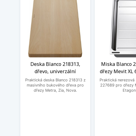
Deska Blanco 218313,
Miska Blanco 2
dřevo, univerzální
dřezy Mevit XL 
Praktická deska Blanco 218313 z
Praktická nerezová
masivního bukového dřeva pro
227689 pro dřezy M
dřezy Metra, Zia, Nova.
Etagon