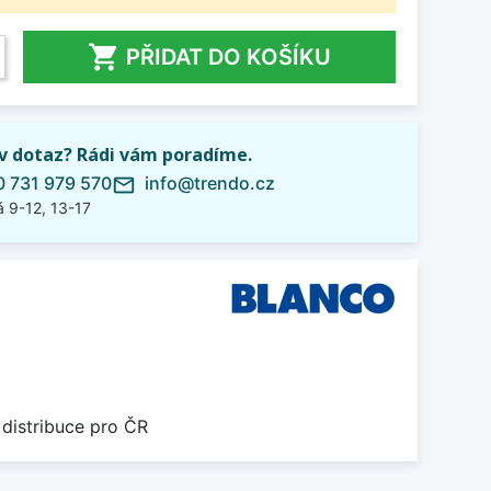

PŘIDAT DO KOŠÍKU
iv dotaz? Rádi vám poradíme.
 731 979 570
info@trendo.cz
mail_outline
 9-12, 13-17
 distribuce pro ČR