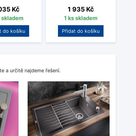
na
Cena
035 Kč
1 935 Kč
s skladem
1 ks skladem
t do košíku
Přidat do košíku
e a určitě najdeme řešení.