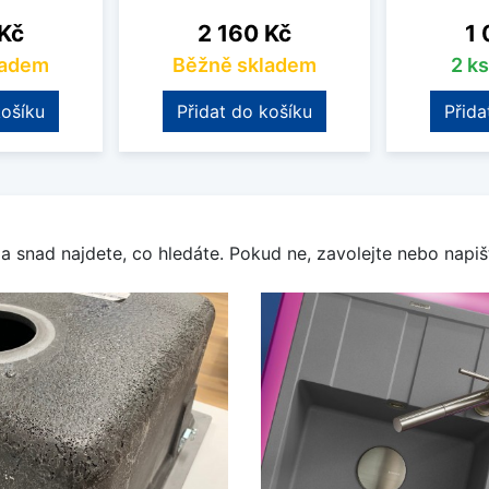
Cena
Ce
 Kč
2 160 Kč
1 
ladem
Běžně skladem
2 k
košíku
Přidat do košíku
Přida
a snad najdete, co hledáte. Pokud ne, zavolejte nebo napišt