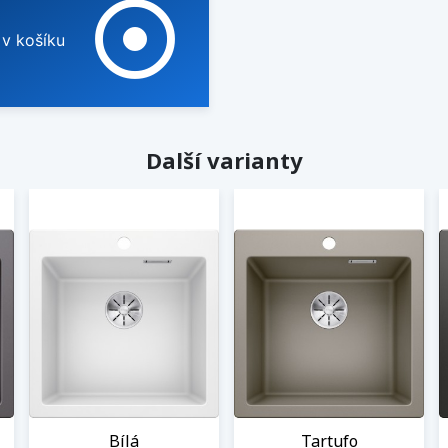
adjust
 v košíku
Další varianty
Bílá
Tartufo