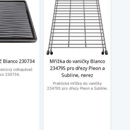
 Blanco 230734
Mřížka do vaničky Blanco
Roh
234795 pro dřezy Pleon a
Bla
plastový odkapávač
Subline, nerez
Da
nco 230734.
Praktická mřížka do vaničky
Prak
234795 pro dřezy Pleon a Subline.
2358
Pleon