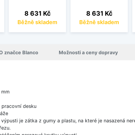
Cena
Cena
8 631 Kč
8 631 Kč
Běžně skladem
Běžně skladem
O značce Blanco
Možnosti a ceny dopravy
0 mm
d pracovní desku
táže
 výpusti je zátka z gumy a plastu, na které je nasazená ne
řezu.
 otáčením nerezové krytky výpusti.