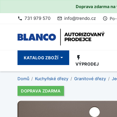
Doprava zdarma na 
731 979 570
info@trendo.cz
Po-
phone
mail_outline
access_time
flash_on
KATALOG ZBOŽÍ
VÝPRODEJ
Domů
Kuchyňské dřezy
Granitové dřezy
Je
DOPRAVA ZDARMA