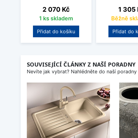
Cena
Cena
2 070 Kč
1 305
1 ks skladem
Běžně sk
Přidat do košíku
Přidat do 
SOUVISEJÍCÍ ČLÁNKY Z NAŠÍ PORADNY
Nevíte jak vybrat? Nahlédněte do naší poradny 