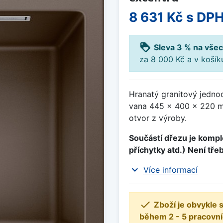
8 631 Kč
s DP
loyalty
Sleva 3 % na všec
za 8 000 Kč a v koší
Hranatý granitový jedno
vana 445 x 400 x 220 mm
otvor z výroby.
Součástí dřezu je komple
příchytky atd.) Není tře
expand_more
Více informací

Zboží je obvykle
během 2 - 5 pracovní