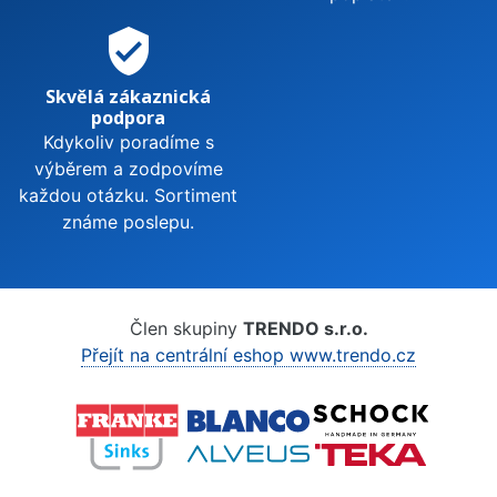
verified_user
Skvělá zákaznická
podpora
Kdykoliv poradíme s
výběrem a zodpovíme
každou otázku. Sortiment
známe poslepu.
Člen skupiny
TRENDO s.r.o.
Přejít na centrální eshop www.trendo.cz