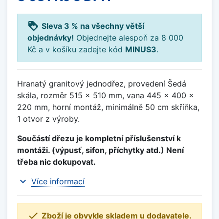
loyalty
Sleva 3 % na všechny větší
objednávky!
Objednejte alespoň za 8 000
Kč a v košíku zadejte kód
MINUS3
.
Hranatý granitový jednodřez, provedení Šedá
skála, rozměr 515 x 510 mm, vana 445 x 400 x
220 mm, horní montáž, minimálně 50 cm skříňka,
1 otvor z výroby.
Součástí dřezu je kompletní příslušenství k
montáži. (výpusť, sifon, příchytky atd.) Není
třeba nic dokupovat.
expand_more
Více informací

Zboží je obvykle skladem u dodavatele.