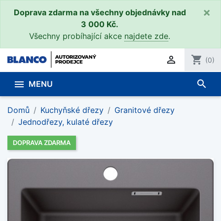
×
Doprava zdarma na všechny objednávky nad
3 000 Kč.
Všechny probíhající akce
najdete zde
.

shopping_cart
(0)
search

MENU
Domů
Kuchyňské dřezy
Granitové dřezy
Jednodřezy, kulaté dřezy
DOPRAVA ZDARMA