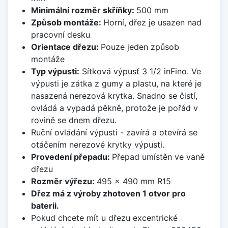
Minimální rozměr skříňky:
500 mm
Způsob montáže:
Horní, dřez je usazen nad
pracovní desku
Orientace dřezu:
Pouze jeden způsob
montáže
Typ výpusti:
Sítková výpusť 3 1/2 inFino. Ve
výpusti je zátka z gumy a plastu, na které je
nasazená nerezová krytka. Snadno se čistí,
ovládá a vypadá pěkně, protože je pořád v
rovině se dnem dřezu.
Ruční ovládání výpusti - zavírá a otevírá se
otáčením nerezové krytky výpusti.
Provedení přepadu:
Přepad umístěn ve vaně
dřezu
Rozměr výřezu:
495 x 490 mm R15
Dřez má z výroby zhotoven 1 otvor pro
baterii.
Pokud chcete mít u dřezu excentrické