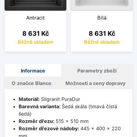
Antracit
Bílá
Cena
Cena
8 631 Kč
8 631 Kč
Běžně skladem
Běžně skladem
Informace
Parametry zboží
O značce Blanco
Možnosti a ceny dopravy
Materiál:
Silgranit PuraDur
Barevná varianta:
Šedá skála (tmavá čistá
šedá)
Rozměr dřezu:
515 x 510 mm
Rozměr dřezové nádoby:
445 x 400 x 220
mm