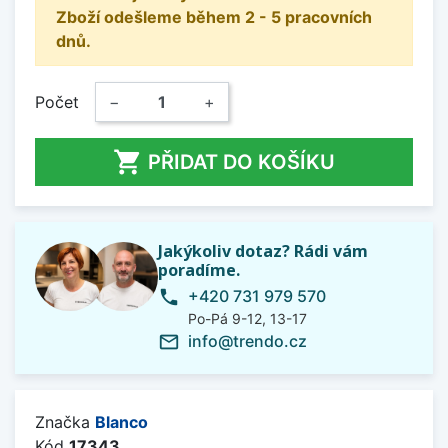
Zboží odešleme během 2 - 5 pracovních
dnů.
Počet
−
+

PŘIDAT DO KOŠÍKU
Jakýkoliv dotaz? Rádi vám
poradíme.
+420 731 979 570
phone
Po-Pá 9-12, 13-17
info@trendo.cz
mail_outline
Značka
Blanco
Kód
17343