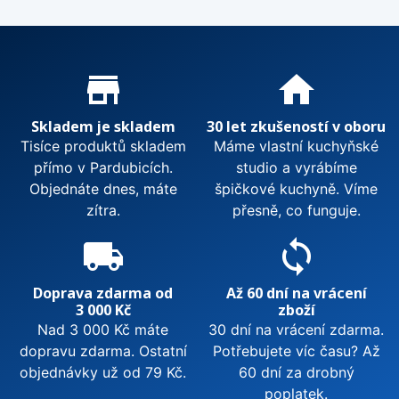
Proč nakupovat u nás?
store_mall_directory
home
Skladem je skladem
30 let zkušeností v oboru
Tisíce produktů skladem
Máme vlastní kuchyňské
přímo v Pardubicích.
studio a vyrábíme
Objednáte dnes, máte
špičkové kuchyně. Víme
zítra.
přesně, co funguje.
local_shipping
sync
Doprava zdarma od
Až 60 dní na vrácení
3 000 Kč
zboží
Nad 3 000 Kč máte
30 dní na vrácení zdarma.
dopravu zdarma. Ostatní
Potřebujete víc času? Až
objednávky už od 79 Kč.
60 dní za drobný
poplatek.