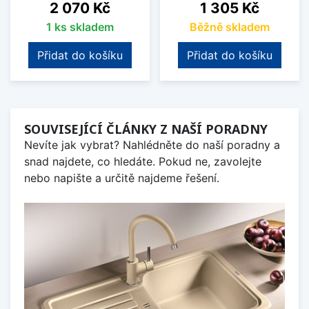
Cena
Cena
2 070 Kč
1 305 Kč
1 ks skladem
Běžně skladem
Přidat do košíku
Přidat do košíku
SOUVISEJÍCÍ ČLÁNKY Z NAŠÍ PORADNY
Nevíte jak vybrat? Nahlédněte do naší poradny a
snad najdete, co hledáte. Pokud ne, zavolejte
nebo napište a určitě najdeme řešení.