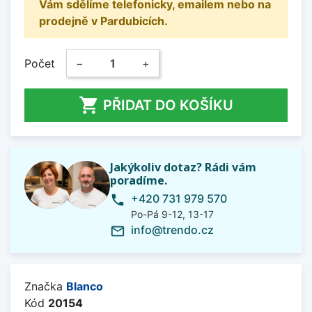
Vám sdělíme telefonicky, emailem nebo na
prodejně v Pardubicích.
Počet
−
+

PŘIDAT DO KOŠÍKU
Jakýkoliv dotaz? Rádi vám
poradíme.
+420 731 979 570
phone
Po-Pá 9-12, 13-17
info@trendo.cz
mail_outline
Značka
Blanco
Kód
20154