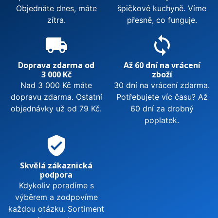
Objednáte dnes, máte
špičkové kuchyně. Víme
zítra.
přesně, co funguje.
local_shipping
sync
Doprava zdarma od
Až 60 dní na vrácení
3 000 Kč
zboží
Nad 3 000 Kč máte
30 dní na vrácení zdarma.
dopravu zdarma. Ostatní
Potřebujete víc času? Až
objednávky už od 79 Kč.
60 dní za drobný
poplatek.
verified_user
Skvělá zákaznická
podpora
Kdykoliv poradíme s
výběrem a zodpovíme
každou otázku. Sortiment