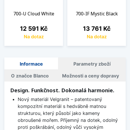
700-U Cloud White
700-IF Mystic Black
Cena
Cena
12 591 Kč
13 761 Kč
Na dotaz
Na dotaz
Informace
Parametry zboží
O značce Blanco
Možnosti a ceny dopravy
Design. Funkčnost. Dokonalá harmonie.
Nový materiál Velgranit – patentovaný
kompozitní materiál s hedvábně matnou
strukturou, který působí jako kameny
obroušené mořem. Příjemný na dotek, odolný
proti poškrábání, odolný vůči vysokým