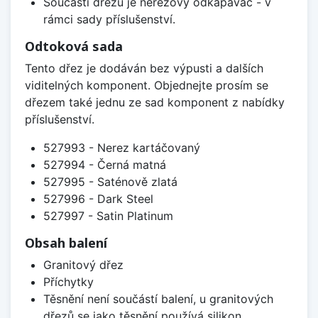
Součástí dřezu je nerezový odkapávač - v
rámci sady příslušenství.
Odtoková sada
Tento dřez je dodáván bez výpusti a dalších
viditelných komponent. Objednejte prosím se
dřezem také jednu ze sad komponent z nabídky
příslušenství.
527993 - Nerez kartáčovaný
527994 - Černá matná
527995 - Saténově zlatá
527996 - Dark Steel
527997 - Satin Platinum
Obsah balení
Granitový dřez
Příchytky
Těsnění není součástí balení, u granitových
dřezů se jako těsnění používá silikon