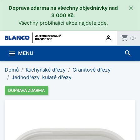
×
Doprava zdarma na všechny objednávky nad
3 000 Kč.
Všechny probíhající akce
najdete zde
.

shopping_cart
(0)
search

MENU
Domů
Kuchyňské dřezy
Granitové dřezy
Jednodřezy, kulaté dřezy
DOPRAVA ZDARMA