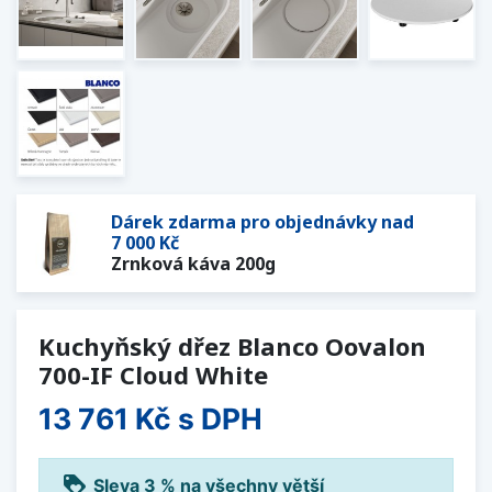
Dárek zdarma pro objednávky nad
7 000 Kč
Zrnková káva 200g
Kuchyňský dřez Blanco Oovalon
700-IF Cloud White
13 761 Kč
s DPH
loyalty
Sleva 3 % na všechny větší