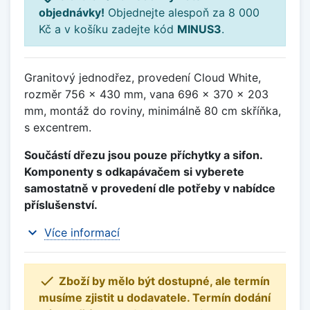
objednávky!
Objednejte alespoň za 8 000
Kč a v košíku zadejte kód
MINUS3
.
Granitový jednodřez, provedení Cloud White,
rozměr 756 x 430 mm, vana 696 x 370 x 203
mm, montáž do roviny, minimálně 80 cm skříňka,
s excentrem.
Součástí dřezu jsou pouze příchytky a sifon.
Komponenty s odkapávačem si vyberete
samostatně v provedení dle potřeby v nabídce
příslušenství.
expand_more
Více informací

Zboží by mělo být dostupné, ale termín
musíme zjistit u dodavatele. Termín dodání