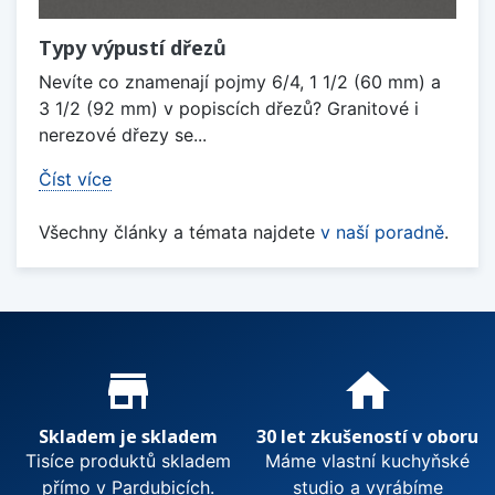
Typy výpustí dřezů
Nevíte co znamenají pojmy 6/4, 1 1/2 (60 mm) a
3 1/2 (92 mm) v popiscích dřezů? Granitové i
nerezové dřezy se...
Číst více
Všechny články a témata najdete
v naší poradně
.
Proč nakupovat u nás?
store_mall_directory
home
Skladem je skladem
30 let zkušeností v oboru
Tisíce produktů skladem
Máme vlastní kuchyňské
přímo v Pardubicích.
studio a vyrábíme