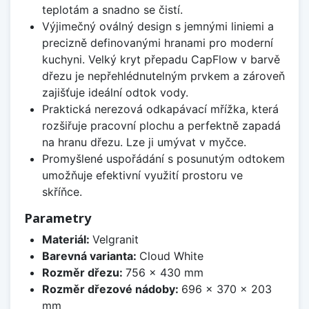
teplotám a snadno se čistí.
Výjimečný oválný design s jemnými liniemi a
precizně definovanými hranami pro moderní
kuchyni. Velký kryt přepadu CapFlow v barvě
dřezu je nepřehlédnutelným prvkem a zároveň
zajišťuje ideální odtok vody.
Praktická nerezová odkapávací mřížka, která
rozšiřuje pracovní plochu a perfektně zapadá
na hranu dřezu. Lze ji umývat v myčce.
Promyšlené uspořádání s posunutým odtokem
umožňuje efektivní využití prostoru ve
skříňce.
Parametry
Materiál:
Velgranit
Barevná varianta:
Cloud White
Rozměr dřezu:
756 x 430 mm
Rozměr dřezové nádoby:
696 x 370 x 203
mm