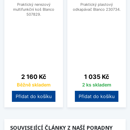
Praktický nerezový
Praktický plastový
multifunkční koš Blanco
odkapávač Blanco 230734.
507829.
Cena
Cena
2 160 Kč
1 035 Kč
Běžně skladem
2 ks skladem
Přidat do košíku
Přidat do košíku
SOUVISEJÍCÍ ČLÁNKY Z NAŠÍ PORADNY