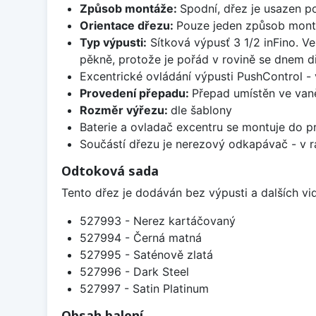
Způsob montáže:
Spodní, dřez je usazen p
Orientace dřezu:
Pouze jeden způsob mon
Typ výpusti:
Sítková výpusť 3 1/2 inFino. Ve
pěkně, protože je pořád v rovině se dnem d
Excentrické ovládání výpusti PushControl - 
Provedení přepadu:
Přepad umístěn ve van
Rozměr výřezu:
dle šablony
Baterie a ovladač excentru se montuje do p
Součástí dřezu je nerezový odkapávač - v rá
Odtoková sada
Tento dřez je dodáván bez výpusti a dalších v
527993 - Nerez kartáčovaný
527994 - Černá matná
527995 - Saténově zlatá
527996 - Dark Steel
527997 - Satin Platinum
Obsah balení