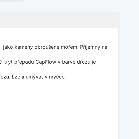
obí jako kameny obroušené mořem. Příjemný na
ý kryt přepadu CapFlow v barvě dřezu je
řezu. Lze ji umývat v myčce.