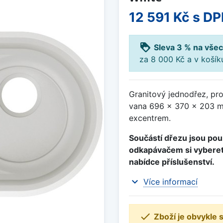
12 591 Kč
s DP
loyalty
Sleva 3 % na všec
za 8 000 Kč a v koší
Granitový jednodřez, pr
vana 696 x 370 x 203 mm
excentrem.
Součástí dřezu jsou pou
odkapávačem si vyberet
nabídce příslušenství.
expand_more
Více informací

Zboží je obvykle