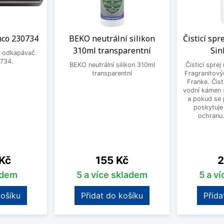
nco 230734
BEKO neutrální silikon
Čisticí spr
310ml transparentní
Sin
ý odkapávač
734.
BEKO neutrální silikon 310ml
Čisticí sprej
transparentní
Fragranitový
Franke. Čist
vodní kámen s
a pokud se 
poskytuje
ochranu
Cena
C
 Kč
155 Kč
2
adem
5 a více skladem
5 a v
košíku
Přidat do košíku
Přida