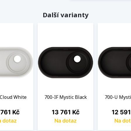
Další varianty
 Cloud White
700-IF Mystic Black
700-U Mysti
a
Cena
Cena
 761 Kč
13 761 Kč
12 591
 dotaz
Na dotaz
Na dot