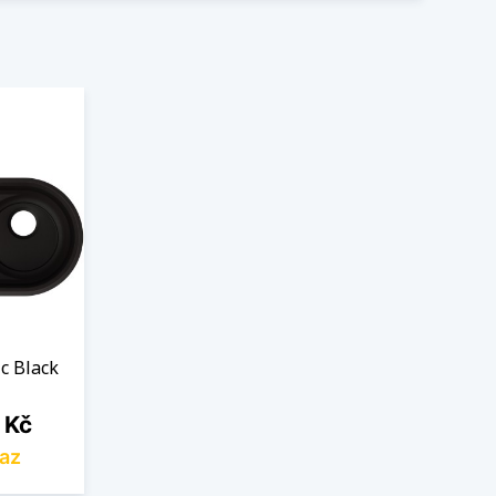
c Black
 Kč
az