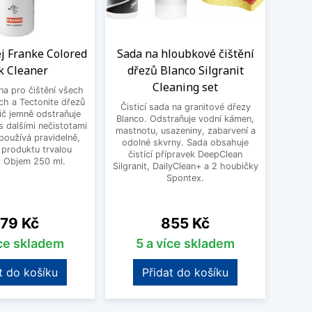
ej Franke Colored
Sada na hloubkové čištění
Flex
k Cleaner
dřezů Blanco Silgranit
Schoc
Cleaning set
 na pro čištění všech
Un
ch a Tectonite dřezů
Schoc
Čisticí sada na granitové dřezy
ič jemně odstraňuje
dře
Blanco. Odstraňuje vodní kámen,
 dalšími nečistotami
nastav
mastnotu, usazeniny, zabarvení a
používá pravidelně,
vho
odolné skvrny. Sada obsahuje
 produktu trvalou
přib
čistící přípravek DeepClean
. Objem 250 ml.
čern
Silgranit, DailyClean+ a 2 houbičky
18
Spontex.
ena
Cena
79 Kč
855 Kč
íce skladem
5 a více skladem
t do košíku
Přidat do košíku