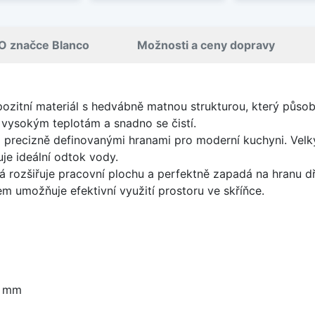
O značce Blanco
Možnosti a ceny dopravy
pozitní materiál s hedvábně matnou strukturou, který půs
 vysokým teplotám a snadno se čistí.
a precizně definovanými hranami pro moderní kuchyni. Velk
je ideální odtok vody.
á rozšiřuje pracovní plochu a perfektně zapadá na hranu d
 umožňuje efektivní využití prostoru ve skříňce.
3 mm