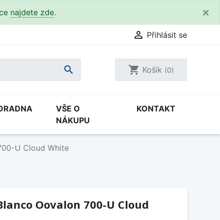
×
kce
najdete zde
.

Přihlásit se

shopping_cart
Košík
(0)
ORADNA
VŠE O
KONTAKT
NÁKUPU
700-U Cloud White
Blanco Oovalon 700-U Cloud