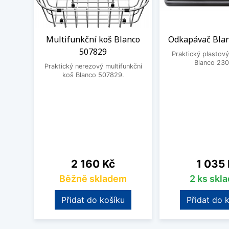
Multifunkční koš Blanco
Odkapávač Bla
507829
Praktický plastov
Blanco 230
Praktický nerezový multifunkční
koš Blanco 507829.
Cena
Cena
2 160 Kč
1 035
Běžně skladem
2 ks skl
Přidat do košíku
Přidat do 