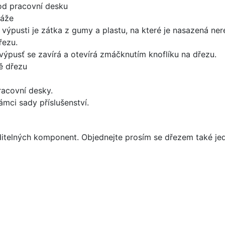
od pracovní desku
táže
 výpusti je zátka z gumy a plastu, na které je nasazená ne
řezu.
výpusť se zavírá a otevírá zmáčknutím knoflíku na dřezu.
ě dřezu
racovní desky.
mci sady příslušenství.
iditelných komponent. Objednejte prosím se dřezem také je