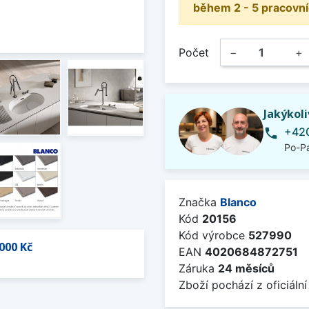
během 2 - 5 pracovní
Počet
−
+
Jakýkol
+420
phone
Po-Pá
Značka
Blanco
Kód
20156
Kód výrobce
527990
000 Kč
EAN
4020684872751
Záruka
24 měsíců
Zboží pochází z oficiální