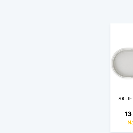
700-IF
Cen
13
Na