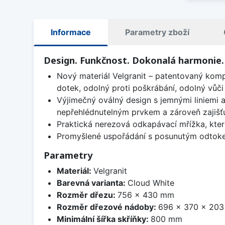
Informace
Parametry zboží
Design. Funkčnost. Dokonalá harmonie.
Nový materiál Velgranit – patentovaný kom
dotek, odolný proti poškrábání, odolný vůči
Výjimečný oválný design s jemnými liniemi 
nepřehlédnutelným prvkem a zároveň zajišťu
Praktická nerezová odkapávací mřížka, kter
Promyšlené uspořádání s posunutým odtokem
Parametry
Materiál:
Velgranit
Barevná varianta:
Cloud White
Rozměr dřezu:
756 x 430 mm
Rozměr dřezové nádoby:
696 x 370 x 20
Minimální šířka skříňky:
800 mm