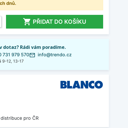
ch dnů.

PŘIDAT DO KOŠÍKU
iv dotaz? Rádi vám poradíme.
 731 979 570
info@trendo.cz
mail_outline
 9-12, 13-17
 distribuce pro ČR