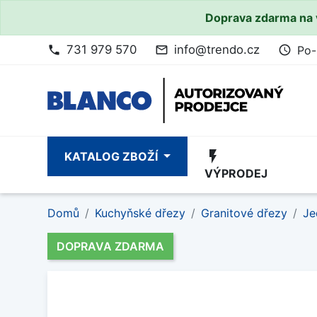
Doprava zdarma na 
731 979 570
info@trendo.cz
Po-
phone
mail_outline
access_time
flash_on
KATALOG ZBOŽÍ
VÝPRODEJ
Domů
Kuchyňské dřezy
Granitové dřezy
Je
DOPRAVA ZDARMA