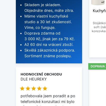
Skladem je skladem.
Objednáte dnes, máte zítra.
Kuchyňs
Máme vlastní kuchyňské
studio a 30 let zkušeností.
Stojánkov
Víme, co funguje.
soft (ná
koncovka 
Doprava zdarma od
3 000 Kč, jinak jen za 79 Kč.
Až 60 dní na vrácení zboží.
Skvělá zákaznická podpora.
Sortiment známe poslepu.
DOPRAVA
HODNOCENÍ OBCHODU
DLE HEUREKY





potřebovala jsem poradit a po
telefonické konzultaci mi bylo