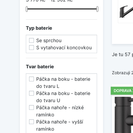
Typ baterie
Se sprchou
S vytahovací koncovkou
Je tu 57 
Tvar baterie
Zobrazuji 
Páčka na boku - baterie
do tvaru L
DOPRAVA
Páčka na boku - baterie
do tvaru U
Páčka nahoře - nízké
ramínko
Páčka nahoře - vyšší
ramínko