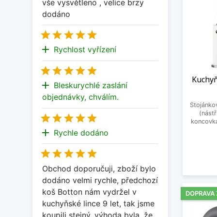
vše vysvětleno , velice brzy
dodáno





add
Rychlost vyřízení





Kuchyň
add
Bleskurychlé zaslání
objednávky, chválím.
Stojánkov
(nást





koncovka
add
Rychle dodáno





Obchod doporučuji, zboží bylo
dodáno velmi rychle, předchozí
koš Botton nám vydržel v
DOPRAVA
kuchyňské lince 9 let, tak jsme
koupili stejný, výhoda byla, že