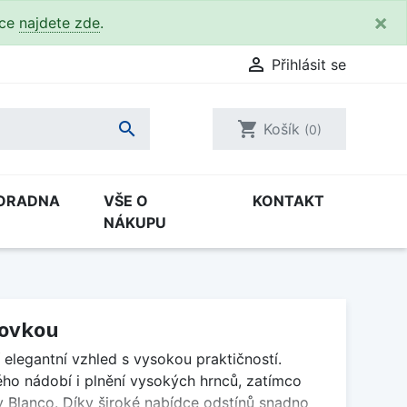
×
kce
najdete zde
.

Přihlásit se

shopping_cart
Košík
(0)
ORADNA
VŠE O
KONTAKT
NÁKUPU
covkou
elegantní vzhled s vysokou praktičností.
ho nádobí i plnění vysokých hrnců, zatímco
 Blanco. Díky široké nabídce odstínů snadno