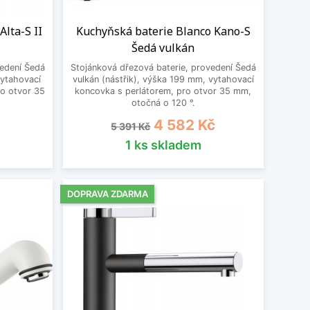
lta-S II
Kuchyňská baterie Blanco Kano-S
Šedá vulkán
vedení Šedá
Stojánková dřezová baterie, provedení Šedá
vytahovací
vulkán (nástřik), výška 199 mm, vytahovací
ro otvor 35
koncovka s perlátorem, pro otvor 35 mm,
otočná o 120 °.
Běžná cena
Cena
4 582 Kč
5 391 Kč
1 ks skladem
DOPRAVA ZDARMA