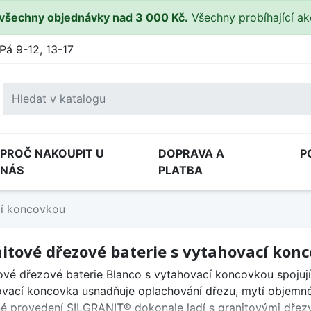
všechny objednávky nad 3 000 Kč.
Všechny probíhající a
Pá 9-12, 13-17
PROČ NAKOUPIT U
DOPRAVA A
P
NÁS
PLATBA
cí koncovkou
itové dřezové baterie s vytahovací kon
ové dřezové baterie Blanco s vytahovací koncovkou spojují 
vací koncovka usnadňuje oplachování dřezu, mytí objemné
é provedení SILGRANIT® dokonale ladí s granitovými dřezy