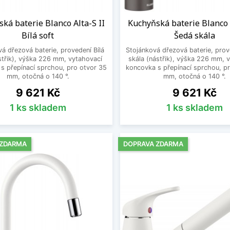
ká baterie Blanco Alta-S II
Kuchyňská baterie Blanco A
Bílá soft
Šedá skála
á dřezová baterie, provedení Bílá
Stojánková dřezová baterie, pro
střik), výška 226 mm, vytahovací
skála (nástřik), výška 226 mm, 
s přepínací sprchou, pro otvor 35
koncovka s přepínací sprchou, p
mm, otočná o 140 °.
mm, otočná o 140 °.
Cena
Cena
9 621 Kč
9 621 Kč
1 ks skladem
1 ks skladem
 ZDARMA
DOPRAVA ZDARMA