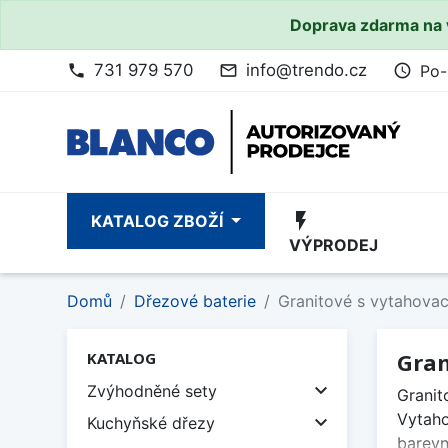
Doprava zdarma na 
731 979 570
info@trendo.cz
Po-
phone
mail_outline
access_time
flash_on
KATALOG ZBOŽÍ
VÝPRODEJ
Domů
Dřezové baterie
Granitové s vytahova
Gran
KATALOG

Zvýhodněné sety
Granit
Vytaho

Kuchyňské dřezy
barevn