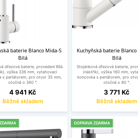
ská baterie Blanco Mida-S
Kuchyňská baterie Blanco
Bílá
Bílá
á dřezová baterie, provedení Bílá
Stojánková dřezová baterie, prov
řik), výška 336 mm, vytahovací
(nástřik), výška 160 mm, vyt
 s perlátorem, pro otvor 35 mm,
koncovka s perlátorem, pro otv
otočná o 360 °.
otočná o 80 °.
Cena
Cena
4 941 Kč
3 771 Kč
Běžně skladem
Běžně skladem
 ZDARMA
DOPRAVA ZDARMA