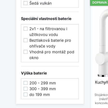
DOPRAVA
Šedá vulkán
Speciální vlastnosti baterie
2v1 - na filtrovanou i
užitkovou vodu
Beztlaková baterie pro
ohřívače vody
Vhodná pro montáž pod
okno
Výška baterie
Kuchyň
200 - 299 mm
300 - 399 mm
do 199 mm
Stojánkov
(nást
koncovka