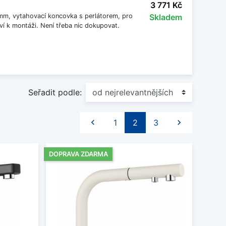
3 771 Kč
0 mm, vytahovací koncovka s perlátorem, pro
Skladem
ví k montáži. Není třeba nic dokupovat.
Seřadit podle:
Předchozí
Další

1
2
3

DOPRAVA ZDARMA