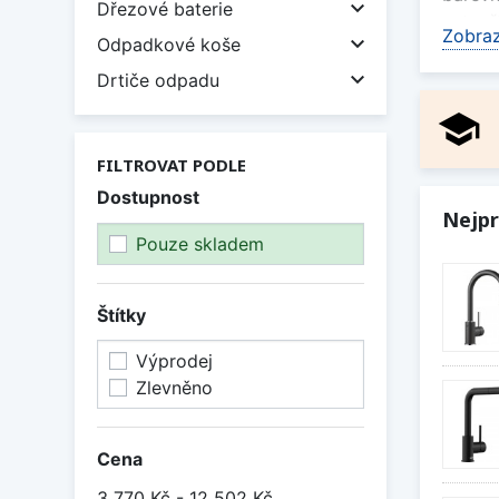

Dřezové baterie
vytvoř
Zobraz

Odpadkové koše
Bateri

Drtiče odpadu
odolný
school
Jak 
FILTROVAT PODLE
Při vý
Dostupnost
hledát
Nejpr
řešení
Pouze skladem
Doko
Granit
Štítky
Prohlé
Výprodej
Zobraz
Zlevněno
Cena
3 770 Kč - 12 502 Kč