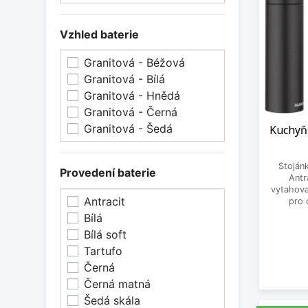
Vzhled baterie
Granitová - Béžová
Granitová - Bílá
Granitová - Hnědá
Granitová - Černá
Granitová - Šedá
Kuchyňs
Stoján
Provedení baterie
Antr
vytahova
Antracit
pro 
Bílá
Bílá soft
Tartufo
Černá
Černá matná
Šedá skála