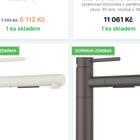
vytahovací koncovka s perláto
otvor 35 mm, otočná o 18
Běžná cena
Cena
Cena
6 112 Kč
11 061 Kč
7 191 Kč
1 ks skladem
1 ks skladem
 ZDARMA
DOPRAVA ZDARMA