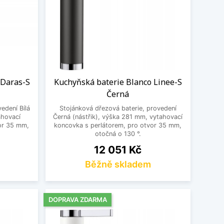
 Daras-S
Kuchyňská baterie Blanco Linee-S
Černá
edení Bílá
Stojánková dřezová baterie, provedení
ahovací
Černá (nástřik), výška 281 mm, vytahovací
or 35 mm,
koncovka s perlátorem, pro otvor 35 mm,
otočná o 130 °.
Cena
12 051 Kč
Běžně skladem
DOPRAVA ZDARMA