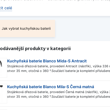
íte jednotný a harmonický vzhled celé kuchyně.
it celé
e jsou vybaveny kvalitní keramickou kartuší pro plynulé ovl
 vůči každodennímu používání a pomáhá omezit viditelnost
Jak vybrat kuchyňskou baterii
vybrat granitovou baterii s vytahovací konco
běru doporučujeme zohlednit velikost dřezu, výšku výtoku 
e model s přepínáním proudu vody, podívejte se také na
gr
odávanější produkty v kategorii
 jsou k dispozici také
granitové baterie bez sprchy
.
nalé sladění s dřezem Blanco
Kuchyňská baterie Blanco Mida-S Antracit
Stojánková dřezová baterie, provedení Antracit (nástřik), výška 33
ové baterie Blanco jsou navrženy tak, aby barevně i desi
otvor 35 mm, otočná o 360 °.Součástí baterie je kompletní příslušens
dněte si také nabídku
granitových dřezů Blanco
nebo
zvýho
it méně
Kuchyňská baterie Blanco Mila-S Černá matná
Stojánková dřezová baterie, provedení Černá matná (nástřik), výšk
otvor 35 mm, otočná o 360 °.Součástí baterie je kompletní příslušens