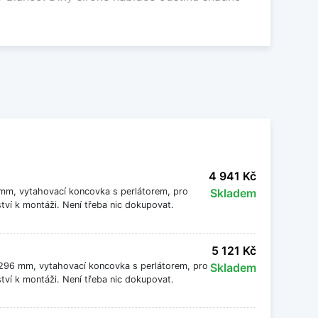
ádání a dlouhou životnost. Granitový povrch je
 drobných nečistot i zaschlých kapek vody.
vkou
i barevné sladění s granitovým dřezem. Pokud
anitové baterie se sprchou
. Pro jednodušší
4 941 Kč
6 mm, vytahovací koncovka s perlátorem, pro
Skladem
gnově odpovídaly granitovým dřezům Blanco.
tví k montáži. Není třeba nic dokupovat.
dněných setů dřezů s baterií
.
5 121 Kč
a 296 mm, vytahovací koncovka s perlátorem, pro
Skladem
tví k montáži. Není třeba nic dokupovat.