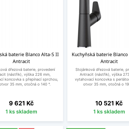
ká baterie Blanco Alta-S II
Kuchyňská baterie Blanco
Antracit
Antracit
ková dřezová baterie, provedení
Stojánková dřezová baterie, p
acit (nástřik), výška 226 mm,
Antracit (nástřik), výška 2
cí koncovka s přepínací sprchou,
vytahovací koncovka s perláto
otvor 35 mm, otočná o 140 °.
otvor 35 mm, otočná o 19
Cena
Cena
9 621 Kč
10 521 Kč
1 ks skladem
1 ks skladem