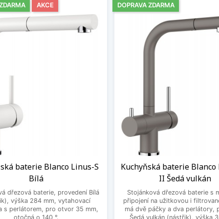
 ZDARMA
AKCE
DOPRAVA ZDARMA
ská baterie Blanco Linus-S
Kuchyňská baterie Blanco 
Bílá
II Šedá vulkán
á dřezová baterie, provedení Bílá
Stojánková dřezová baterie s 
řik), výška 284 mm, vytahovací
připojení na užitkovou i filtrova
 s perlátorem, pro otvor 35 mm,
má dvě páčky a dva perlátory, 
otočná o 140 °.
Šedá vulkán (nástřik), výška