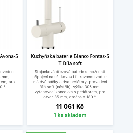
 Avona-S
Kuchyňská baterie Blanco Fontas-S
II Bílá soft
rovedení
Stojánková dřezová baterie s možností
73 mm,
připojení na užitkovou i filtrovanou vodu -
rem, pro
má dvě páčky a dva perlátory, provedení
0 °.
Bílá soft (nástřik), výška 306 mm,
vytahovací koncovka s perlátorem, pro
otvor 35 mm, otočná o 180 °.
Cena
11 061 Kč
1 ks skladem