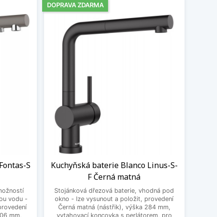
DOPRAVA ZDARMA
Fontas-S
Kuchyňská baterie Blanco Linus-S-
F Černá matná
možností
Stojánková dřezová baterie, vhodná pod
nou vodu -
okno - lze vysunout a položit, provedení
provedení
Černá matná (nástřik), výška 284 mm,
 306 mm,
vytahovací koncovka s perlátorem, pro