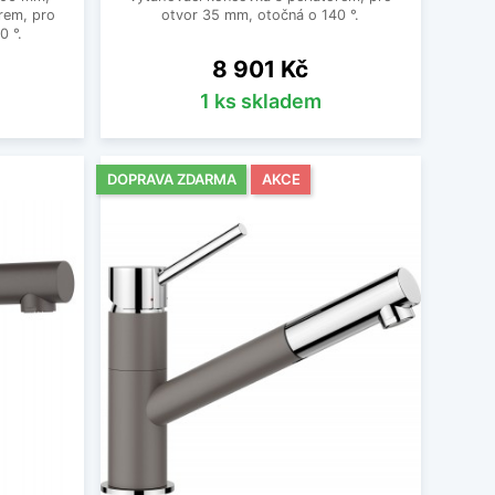
rem, pro
otvor 35 mm, otočná o 140 °.
0 °.
Cena
8 901 Kč
1 ks skladem
DOPRAVA ZDARMA
AKCE