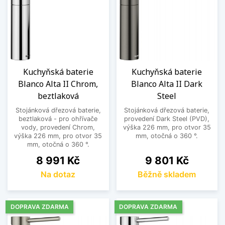
Kuchyňská baterie
Kuchyňská baterie
Blanco Alta II Chrom,
Blanco Alta II Dark
beztlaková
Steel
Stojánková dřezová baterie,
Stojánková dřezová baterie,
beztlaková - pro ohřívače
provedení Dark Steel (PVD),
vody, provedení Chrom,
výška 226 mm, pro otvor 35
výška 226 mm, pro otvor 35
mm, otočná o 360 °.
mm, otočná o 360 °.
Cena
Cena
8 991 Kč
9 801 Kč
Na dotaz
Běžně skladem
DOPRAVA ZDARMA
DOPRAVA ZDARMA