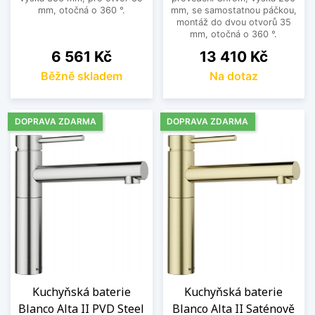
mm, otočná o 360 °.
mm, se samostatnou páčkou,
montáž do dvou otvorů 35
mm, otočná o 360 °.
Cena
Cena
6 561 Kč
13 410 Kč
Běžně skladem
Na dotaz
DOPRAVA ZDARMA
DOPRAVA ZDARMA
Kuchyňská baterie
Kuchyňská baterie
Blanco Alta II PVD Steel
Blanco Alta II Saténově