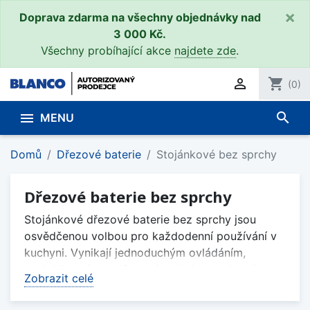
×
Doprava zdarma na všechny objednávky nad
3 000 Kč.
Všechny probíhající akce
najdete zde
.

shopping_cart
(0)
search

MENU
Domů
Dřezové baterie
Stojánkové bez sprchy
Dřezové baterie bez sprchy
Stojánkové dřezové baterie bez sprchy jsou
osvědčenou volbou pro každodenní používání v
kuchyni. Vynikají jednoduchým ovládáním,
spolehlivostí a nadčasovým designem, který
Zobrazit celé
snadno sladíte s nerezovým, granitovým i
keramickým dřezem Blanco. Díky kvalitnímu