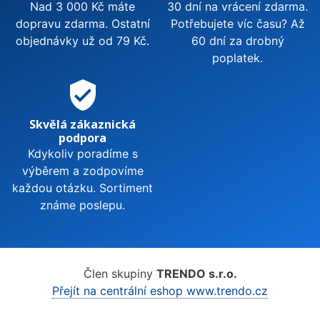
Nad 3 000 Kč máte
30 dní na vrácení zdarma.
dopravu zdarma. Ostatní
Potřebujete víc času? Až
objednávky už od 79 Kč.
60 dní za drobný
poplatek.
verified_user
Skvělá zákaznická
podpora
Kdykoliv poradíme s
výběrem a zodpovíme
každou otázku. Sortiment
známe poslepu.
Člen skupiny
TRENDO s.r.o.
Přejít na centrální eshop www.trendo.cz