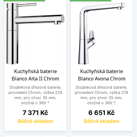
Kuchyňská baterie
Kuchyňská baterie
Blanco Alta II Chrom
Blanco Avona Chrom
Stojánková dřezová baterie,
Stojánková dřezová baterie,
provedení Chrom, výška 226
provedení Chrom, výška 274
mm, pro otvor 35 mm,
mm, pro otvor 35 mm,
otočná o 360 °.
otočná o 360 °.
Cena
Cena
7 371 Kč
6 651 Kč
Běžně skladem
Běžně skladem