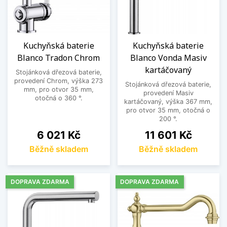
Kuchyňská baterie
Kuchyňská baterie
Blanco Tradon Chrom
Blanco Vonda Masiv
kartáčovaný
Stojánková dřezová baterie,
provedení Chrom, výška 273
Stojánková dřezová baterie,
mm, pro otvor 35 mm,
provedení Masiv
otočná o 360 °.
kartáčovaný, výška 367 mm,
pro otvor 35 mm, otočná o
200 °.
Cena
Cena
6 021 Kč
11 601 Kč
Běžně skladem
Běžně skladem
DOPRAVA ZDARMA
DOPRAVA ZDARMA