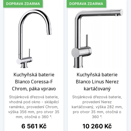
DOPRAVA ZDARMA
DOPRAVA ZDARMA
Kuchyňská baterie
Kuchyňská baterie
Blanco Coressa-F
Blanco Linus Nerez
Chrom, páka vpravo
kartáčovaný
Stojánková dřezová baterie,
Stojánková dřezová baterie,
vhodná pod okno - sklápěcí
provedení Nerez
raménko, provedení Chrom,
kartáčovaný, výška 282 mm,
výška 356 mm, pro otvor 35
pro otvor 35 mm, otočná o
mm, otočná o 360 °.
360 °.
Cena
Cena
6 561 Kč
10 260 Kč