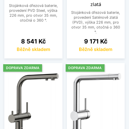
zlatá
Stojánková dřezová baterie,
provedení PVD Steel, výška
Stojánková dřezová baterie,
226 mm, pro otvor 35 mm,
provedení Saténově zlatá
otočná o 360 °.
(PVD), výška 226 mm, pro
otvor 35 mm, otočná o 360
°.
Cena
Cena
8 541 Kč
9 171 Kč
Běžně skladem
Běžně skladem
DOPRAVA ZDARMA
DOPRAVA ZDARMA