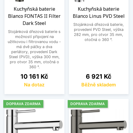
Kuchyňská baterie
Kuchyňská baterie
Blanco FONTAS II Filter
Blanco Linus PVD Steel
Dark Steel
Stojánková dřezová baterie,
provedení PVD Steel, výška
Stojánková dřezová baterie s
282 mm, pro otvor 35 mm,
možností připojení na
otočná o 360 °.
užitkovou i filtrovanou vodu -
má dvě páčky a dva
perlátory, provedení Dark
Steel (PVD), výška 300 mm,
pro otvor 35 mm, otočná o
360 °.
Cena
Cena
10 161 Kč
6 921 Kč
Na dotaz
Běžně skladem
DOPRAVA ZDARMA
DOPRAVA ZDARMA