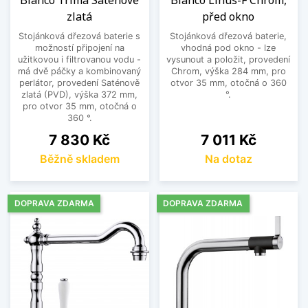
Blanco Trima Saténově
Blanco Linus-F Chrom,
zlatá
před okno
Stojánková dřezová baterie s
Stojánková dřezová baterie,
možností připojení na
vhodná pod okno - lze
užitkovou i filtrovanou vodu -
vysunout a položit, provedení
má dvě páčky a kombinovaný
Chrom, výška 284 mm, pro
perlátor, provedení Saténově
otvor 35 mm, otočná o 360
zlatá (PVD), výška 372 mm,
°.
pro otvor 35 mm, otočná o
360 °.
Cena
Cena
7 830 Kč
7 011 Kč
Běžně skladem
Na dotaz
DOPRAVA ZDARMA
DOPRAVA ZDARMA