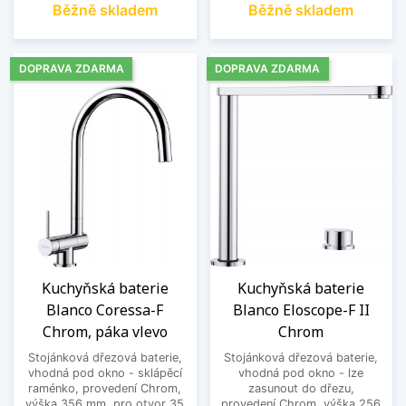
Běžně skladem
Běžně skladem
DOPRAVA ZDARMA
DOPRAVA ZDARMA
Kuchyňská baterie
Kuchyňská baterie
Blanco Coressa-F
Blanco Eloscope-F II
Chrom, páka vlevo
Chrom
Stojánková dřezová baterie,
Stojánková dřezová baterie,
vhodná pod okno - sklápěcí
vhodná pod okno - lze
raménko, provedení Chrom,
zasunout do dřezu,
výška 356 mm, pro otvor 35
provedení Chrom, výška 256