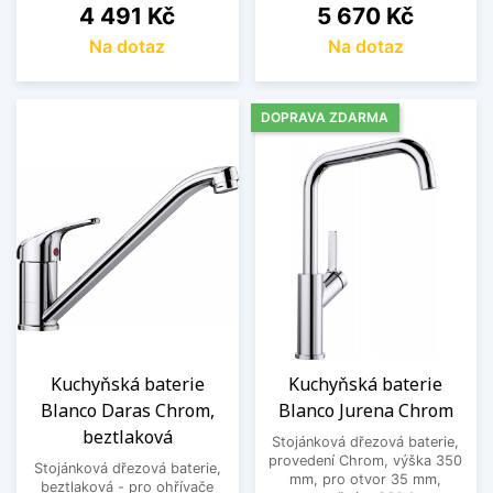
Cena
Cena
4 491 Kč
5 670 Kč
Na dotaz
Na dotaz
DOPRAVA ZDARMA
Kuchyňská baterie
Kuchyňská baterie
Blanco Daras Chrom,
Blanco Jurena Chrom
beztlaková
Stojánková dřezová baterie,
provedení Chrom, výška 350
Stojánková dřezová baterie,
mm, pro otvor 35 mm,
beztlaková - pro ohřívače