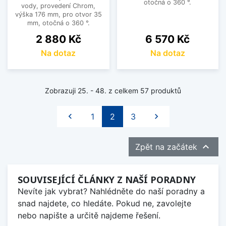
otočná o 360 °.
vody, provedení Chrom,
výška 176 mm, pro otvor 35
mm, otočná o 360 °.
Cena
Cena
2 880 Kč
6 570 Kč
Na dotaz
Na dotaz
Zobrazuji 25. - 48. z celkem 57 produktů
Předchozí
Další

1
2
3


Zpět na začátek
SOUVISEJÍCÍ ČLÁNKY Z NAŠÍ PORADNY
Nevíte jak vybrat? Nahlédněte do naší poradny a
snad najdete, co hledáte. Pokud ne, zavolejte
nebo napište a určitě najdeme řešení.