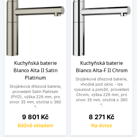
Kuchyňská baterie
Kuchyňská baterie
Blanco Alta II Satin
Blanco Alta-F II Chrom
Platinum
Stojánková dřezová baterie,
vhodná pod okno - lze
Stojánková dřezová baterie,
vysunout a položit, provedení
provedení Satin Platinum
Chrom, výška 226 mm, pro
(PVD), výška 226 mm, pro
otvor 35 mm, otočná o 360
otvor 35 mm, otočná o 360
°.
°.
Cena
Cena
9 801 Kč
8 271 Kč
Běžně skladem
Na dotaz