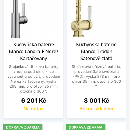
Kuchyňská baterie
Kuchyňská baterie
Blanco Lanora-F Nerez
Blanco Tradon
Kartáčovaný
Saténově zlatá
Stojánková dřezová baterie,
Stojánková dřezová baterie,
vhodná pod okno - lze
provedení Saténově zlatá
vysunout a položit, provedení
(PVD), výška 273 mm, pro
Nerez kartáčovaný, výška
otvor 35 mm, otočná o 360
298 mm, pro otvor 35 mm,
°.
otočná o 360 °.
Cena
Cena
6 201 Kč
8 001 Kč
Na dotaz
Běžně skladem
DOPRAVA ZDARMA
DOPRAVA ZDARMA