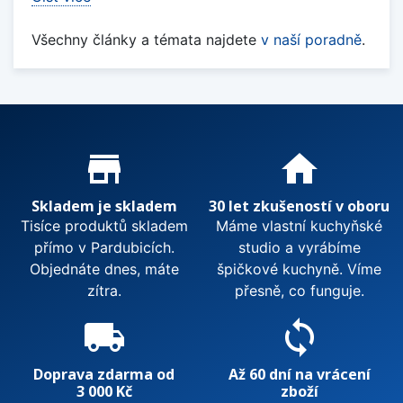
Všechny články a témata najdete
v naší poradně
.
Proč nakupovat u nás?
store_mall_directory
home
Skladem je skladem
30 let zkušeností v oboru
Tisíce produktů skladem
Máme vlastní kuchyňské
přímo v Pardubicích.
studio a vyrábíme
Objednáte dnes, máte
špičkové kuchyně. Víme
zítra.
přesně, co funguje.
local_shipping
sync
Doprava zdarma od
Až 60 dní na vrácení
3 000 Kč
zboží