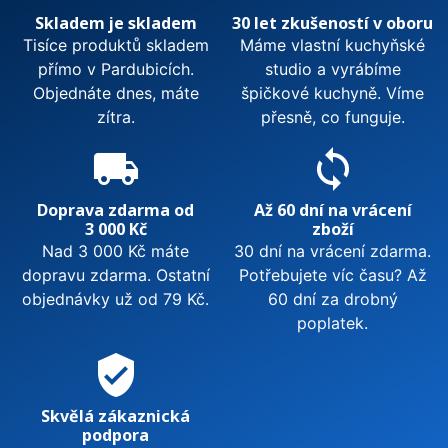
černou baterii
a
dávkovač saponátu
pro
Skladem je skladem
30 let zkušeností v oboru
dokonalý vzhled kuchyňské zóny.
Tisíce produktů skladem
Máme vlastní kuchyňské
Zobrazit méně
přímo v Pardubicích.
studio a vyrábíme
Objednáte dnes, máte
špičkové kuchyně. Víme
zítra.
přesně, co funguje.
local_shipping
sync
Doprava zdarma od
Až 60 dní na vrácení
3 000 Kč
zboží
Nad 3 000 Kč máte
30 dní na vrácení zdarma.
dopravu zdarma. Ostatní
Potřebujete víc času? Až
objednávky už od 79 Kč.
60 dní za drobný
poplatek.
verified_user
Skvělá zákaznická
podpora