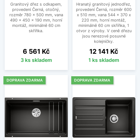
Granitový dřez s odkapem,
Hranatý granitový jednodřez,
provedení Černá, otočný,
provedení Černá, rozměr 600
rozměr 780 x 500 mm, vana
x 510 mm, vana 544 x 370 x
490 x 450 x 190 mm, horní
220 mm, horní montáž,
montáž, minimálně 60 cm
minimálně 60 cm skříňka, 1
skříňka.
otvor z výroby. V ceně dřezu
jsou nerezové posuvné
kolejničky.
Cena
Cena
6 561 Kč
12 141 Kč
3 ks skladem
1 ks skladem
DOPRAVA ZDARMA
DOPRAVA ZDARMA