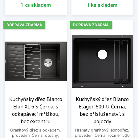
1 ks skladem
1 ks skladem
DOPRAVA ZDARMA
DOPRAVA ZDARMA
Kuchyňský dřez Blanco
Kuchyňský dřez Blanco
Elon XL 6 S Černá, s
Etagon 500-U Černá,
odkapávací mřížkou,
bez příslušenství, s
bez excentru
pojezdy
Granitový dřez s odkapem,
Hranatý granitový jednodřez,
provedení Černá, otočný,
provedení Černá, rozměr 530