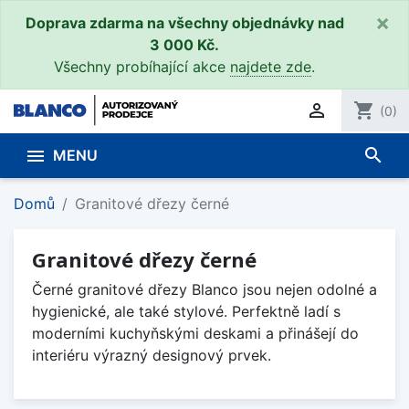
×
Doprava zdarma na všechny objednávky nad
3 000 Kč.
Všechny probíhající akce
najdete zde
.

shopping_cart
(0)
search

MENU
Domů
Granitové dřezy černé
Granitové dřezy černé
Černé granitové dřezy Blanco jsou nejen odolné a
hygienické, ale také stylové. Perfektně ladí s
moderními kuchyňskými deskami a přinášejí do
interiéru výrazný designový prvek.