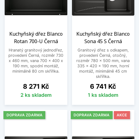
Kuchyňský dřez Blanco
Kuchyňský dřez Blanco
Rotan 700-U Černá
Sona 45 S Černá
Hranatý granitový jednodřez,
Granitový dřez s odkapem,
provedení Černá, rozměr 730
provedení Černá, otočný,
x 460 mm, vana 700 x 400 x
rozměr 780 x 500 mm, vana
190 mm, spodní montáž,
335 x 420 x 190 mm, horní
minimálně 80 cm skříňka.
montáž, minimálně 45 cm
skříňka.
Cena
Cena
8 271 Kč
6 741 Kč
2 ks skladem
1 ks skladem
DOPRAVA ZDARMA
DOPRAVA ZDARMA
AKCE