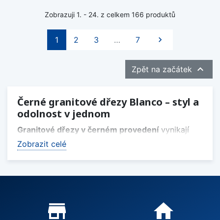
Zobrazuji 1. - 24. z celkem 166 produktů
Další
1
2
3
…
7


Zpět na začátek
Černé granitové dřezy Blanco – styl a
odolnost v jednom
Granitové dřezy v černém provedení
vynikají
nejen svým vzhledem, ale i vysokou odolností
Zobrazit celé
vůči poškrábání, teplotám a usazování nečistot.
Jsou ideální do moderních kuchyní, kde se klade
důraz na funkčnost i estetiku.
Vyberte si z
nabídky kuchyňských dřezů Blanco
,
Proč nakupovat u nás?
store_mall_directory
home
nebo doplňte černý dřez o
designově sladěnou