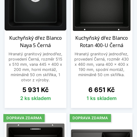
Kuchyňský dřez Blanco
Kuchyňský dřez Blanco
Naya 5 Černá
Rotan 400-U Černá
Hranatý granitový jednodřez,
Hranatý granitový jednodřez,
provedení Černá, rozměr 515
provedení Černá, rozměr 430
x 510 mm, vana 445 x 400 x
x 460 mm, vana 400 x 400 x
200 mm, horní montáž,
190 mm, spodní montáž,
minimálně 50 cm skříňka, 1
minimálně 50 cm skříňka.
otvor z výroby.
Cena
Cena
5 931 Kč
6 651 Kč
2 ks skladem
1 ks skladem
DOPRAVA ZDARMA
DOPRAVA ZDARMA