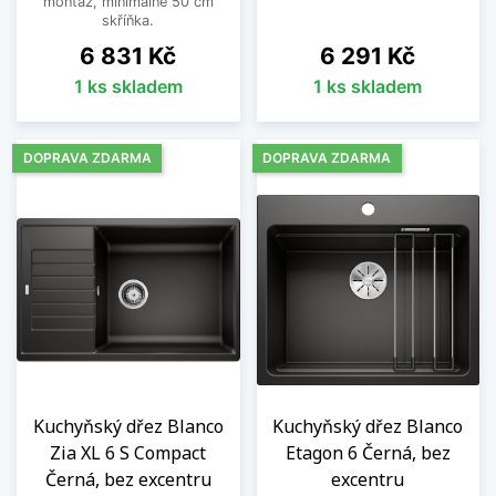
montáž, minimálně 50 cm
skříňka.
Cena
Cena
6 831 Kč
6 291 Kč
1 ks skladem
1 ks skladem
DOPRAVA ZDARMA
DOPRAVA ZDARMA
Kuchyňský dřez Blanco
Kuchyňský dřez Blanco
Zia XL 6 S Compact
Etagon 6 Černá, bez
Černá, bez excentru
excentru