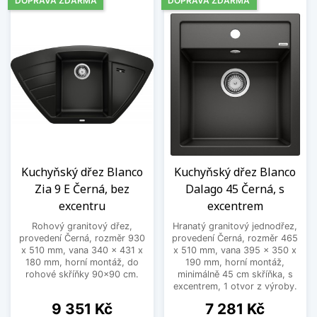
DOPRAVA ZDARMA
DOPRAVA ZDARMA
Kuchyňský dřez Blanco
Kuchyňský dřez Blanco
Zia 9 E Černá, bez
Dalago 45 Černá, s
excentru
excentrem
Rohový granitový dřez,
Hranatý granitový jednodřez,
provedení Černá, rozměr 930
provedení Černá, rozměr 465
x 510 mm, vana 340 x 431 x
x 510 mm, vana 395 x 350 x
180 mm, horní montáž, do
190 mm, horní montáž,
rohové skříňky 90x90 cm.
minimálně 45 cm skříňka, s
excentrem, 1 otvor z výroby.
Cena
Cena
9 351 Kč
7 281 Kč