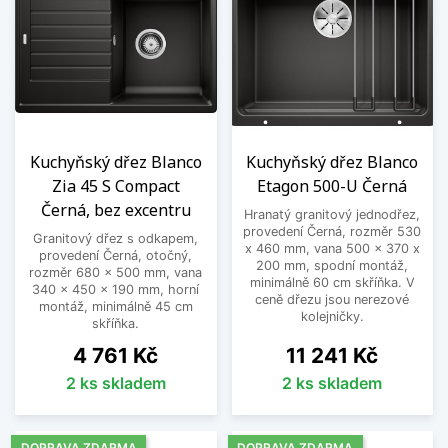
Kuchyňský dřez Blanco
Kuchyňský dřez Blanco
Zia 45 S Compact
Etagon 500-U Černá
Černá, bez excentru
Hranatý granitový jednodřez,
provedení Černá, rozměr 530
Granitový dřez s odkapem,
x 460 mm, vana 500 x 370 x
provedení Černá, otočný,
200 mm, spodní montáž,
rozměr 680 x 500 mm, vana
minimálně 60 cm skříňka. V
340 x 450 x 190 mm, horní
ceně dřezu jsou nerezové
montáž, minimálně 45 cm
kolejničky.
skříňka.
Cena
Cena
4 761 Kč
11 241 Kč
2 ks skladem
2 ks skladem
DOPRAVA ZDARMA
DOPRAVA ZDARMA