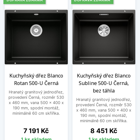
Kuchyňský dřez Blanco
Kuchyňský dřez Blanco
Rotan 500-U Černá
Subline 500-U Černá,
bez táhla
Hranatý granitový jednodřez,
provedení Černá, rozměr 530
Hranatý granitový jednodřez,
x 460 mm, vana 500 x 400 x
provedení Černá, rozměr 530
190 mm, spodní montáž,
x 460 mm, vana 500 x 400 x
minimálně 60 cm skříňka.
190 mm, spodní montáž,
minimálně 60 cm skříňka.
Cena
Cena
7 191 Kč
8 451 Kč
1 ks skladem
1 ks skladem