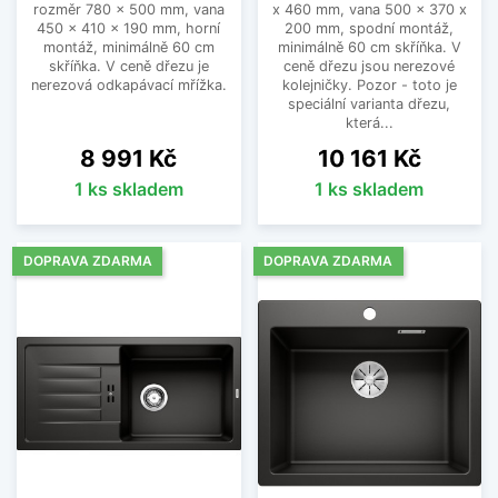
rozměr 780 x 500 mm, vana
x 460 mm, vana 500 x 370 x
450 x 410 x 190 mm, horní
200 mm, spodní montáž,
montáž, minimálně 60 cm
minimálně 60 cm skříňka. V
skříňka. V ceně dřezu je
ceně dřezu jsou nerezové
nerezová odkapávací mřížka.
kolejničky. Pozor - toto je
speciální varianta dřezu,
která...
Cena
Cena
8 991 Kč
10 161 Kč
1 ks skladem
1 ks skladem
DOPRAVA ZDARMA
DOPRAVA ZDARMA