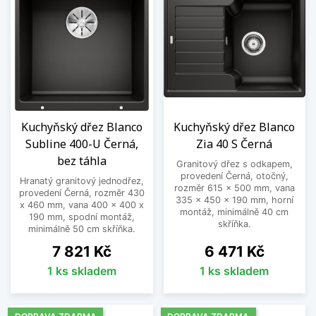
Kuchyňský dřez Blanco
Kuchyňský dřez Blanco
Subline 400-U Černá,
Zia 40 S Černá
bez táhla
Granitový dřez s odkapem,
provedení Černá, otočný,
Hranatý granitový jednodřez,
rozměr 615 x 500 mm, vana
provedení Černá, rozměr 430
335 x 450 x 190 mm, horní
x 460 mm, vana 400 x 400 x
montáž, minimálně 40 cm
190 mm, spodní montáž,
skříňka.
minimálně 50 cm skříňka.
Cena
Cena
7 821 Kč
6 471 Kč
1 ks skladem
1 ks skladem