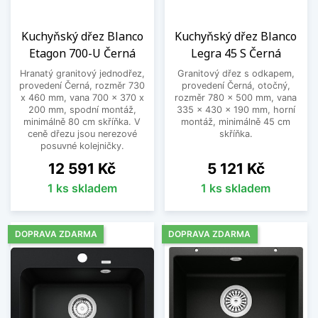
Kuchyňský dřez Blanco
Kuchyňský dřez Blanco
Etagon 700-U Černá
Legra 45 S Černá
Hranatý granitový jednodřez,
Granitový dřez s odkapem,
provedení Černá, rozměr 730
provedení Černá, otočný,
x 460 mm, vana 700 x 370 x
rozměr 780 x 500 mm, vana
200 mm, spodní montáž,
335 x 430 x 190 mm, horní
minimálně 80 cm skříňka. V
montáž, minimálně 45 cm
ceně dřezu jsou nerezové
skříňka.
posuvné kolejničky.
Cena
Cena
12 591 Kč
5 121 Kč
1 ks skladem
1 ks skladem
DOPRAVA ZDARMA
DOPRAVA ZDARMA