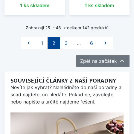
1 ks skladem
1 ks skladem
Zobrazuji 25. - 48. z celkem 142 produktů
Předchozí
Další

1
2
3
…
6


Zpět na začátek
SOUVISEJÍCÍ ČLÁNKY Z NAŠÍ PORADNY
Nevíte jak vybrat? Nahlédněte do naší poradny a
snad najdete, co hledáte. Pokud ne, zavolejte
nebo napište a určitě najdeme řešení.