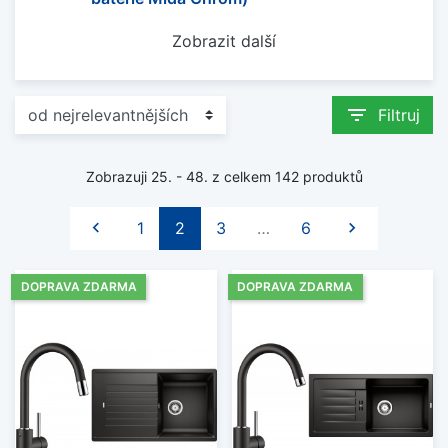
Zobrazit další
filter_list
Filtruj
Zobrazuji 25. - 48. z celkem 142 produktů
Předchozí
Další

1
2
3
…
6

DOPRAVA ZDARMA
DOPRAVA ZDARMA