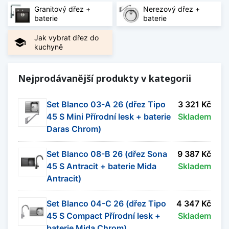
kombinacím máte jistotu vzájemné kompatibility i
Granitový dřez +
Nerezový dřez +
jednotného vzhledu.
baterie
baterie
Jak vybrat dřez do
V nabídce najdete sety s granitovými i
school
kuchyně
nerezovými dřezy v různých velikostech a
provedeních. Vybrat si můžete jednodřezy,
dvojdřezy, modely s odkapávačem i rohové
Nejprodávanější produkty v kategorii
dřezy, které jsou dostupné v několika barevných
variantách a způsobech montáže.
Set Blanco 03-A 26 (dřez Tipo
3 321 Kč
45 S Mini Přírodní lesk + baterie
Skladem
Jak vybrat set dřezu s baterií
Daras Chrom)
Při výběru doporučujeme zohlednit materiál
dřezu, velikost kuchyňské skříňky, způsob
Set Blanco 08-B 26 (dřez Sona
9 387 Kč
montáže i orientaci odkapávače. Pokud hledáte
45 S Antracit + baterie Mida
Skladem
konkrétní typ, prohlédněte si také
granitové
Antracit)
dřezy s baterií
,
nerezové dřezy s baterií
nebo
kompletní nabídku
kuchyňských dřezů
.
Set Blanco 04-C 26 (dřez Tipo
4 347 Kč
45 S Compact Přírodní lesk +
Skladem
Zobrazit méně
baterie Mida Chrom)