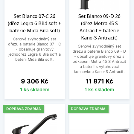
Set Blanco 07-C 26
Set Blanco 09-D 26
(dřez Legra 6 Bílá soft +
(dřez Metra 45 S
baterie Mida Bílá soft)
Antracit + baterie
Kano-S Antracit)
Cenově zvýhodněný set
dřezu a baterie Blanco 07 - C
Cenově zvýhodněný set
- obsahuje granitový
dřezu a baterie Blanco 09 - D
jednodřez Legra 6 Bílá soft a
- obsahuje granitový dřez s
baterii Mida Bílá soft.
odkapem Metra 45 S Antracit
a baterii s vytahovací
koncovkou Kano-S Antracit.
Cena
Cena
9 306 Kč
11 871 Kč
1 ks skladem
1 ks skladem
DOPRAVA ZDARMA
DOPRAVA ZDARMA