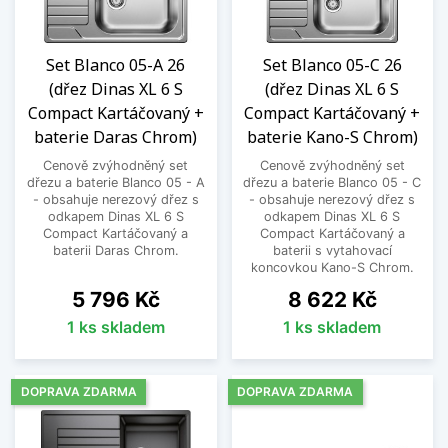
Set Blanco 05-A 26
Set Blanco 05-C 26
(dřez Dinas XL 6 S
(dřez Dinas XL 6 S
Compact Kartáčovaný +
Compact Kartáčovaný +
baterie Daras Chrom)
baterie Kano-S Chrom)
Cenově zvýhodněný set
Cenově zvýhodněný set
dřezu a baterie Blanco 05 - A
dřezu a baterie Blanco 05 - C
- obsahuje nerezový dřez s
- obsahuje nerezový dřez s
odkapem Dinas XL 6 S
odkapem Dinas XL 6 S
Compact Kartáčovaný a
Compact Kartáčovaný a
baterii Daras Chrom.
baterii s vytahovací
koncovkou Kano-S Chrom.
Cena
Cena
5 796 Kč
8 622 Kč
1 ks skladem
1 ks skladem
DOPRAVA ZDARMA
DOPRAVA ZDARMA