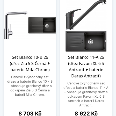
Set Blanco 10-B 26
Set Blanco 11-A 26
(dřez Zia 5 S Černá +
(dřez Favum XL 6 S
baterie Mila Chrom)
Antracit + baterie
Daras Antracit)
Cenově zvýhodněný set
dřezu a baterie Blanco 10 - B
Cenově zvýhodněný set
- obsahuje granitový dřez s
dřezu a baterie Blanco 11 - A
odkapem Zia 5 S Černá a
- obsahuje granitový dřez s
baterii Mila Chrom.
odkapem Favum XL 6 S
Antracit a baterii Daras
Antracit.
Cena
Cena
8 703 Kč
8 622 Kč