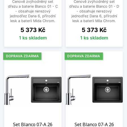
Cenově zvýhodněný set
Cenově zvýhodněný set
dřezu a baterie Blanco 01 - C
dřezu a baterie Blanco 01 - D
- obsahuje nerezový
- obsahuje nerezový
jednodřez Dana 6, přírodní
jednodřez Dana 6, přírodní
lesk a baterii Mida Chrom.
lesk a baterii Mila Chrom.
Cena
Cena
5 373 Kč
5 373 Kč
1 ks skladem
1 ks skladem
DOPRAVA ZDARMA
DOPRAVA ZDARMA
Set Blanco 07-A 26
Set Blanco 07-A 26