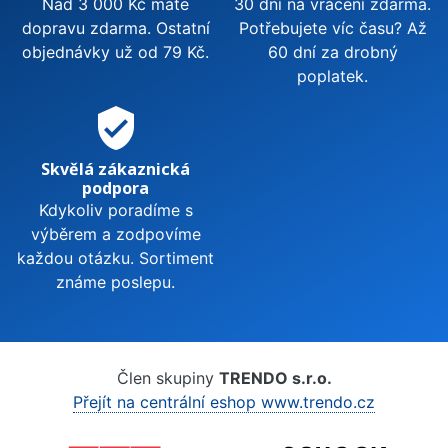
Nad 3 000 Kč máte
30 dní na vrácení zdarma.
dopravu zdarma. Ostatní
Potřebujete víc času? Až
objednávky už od 79 Kč.
60 dní za drobný
poplatek.
verified_user
Skvělá zákaznická
podpora
Kdykoliv poradíme s
výběrem a zodpovíme
každou otázku. Sortiment
známe poslepu.
Člen skupiny
TRENDO s.r.o.
Přejít na centrální eshop www.trendo.cz