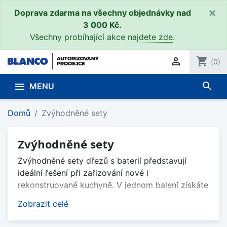
×
Doprava zdarma na všechny objednávky nad
3 000 Kč.
Všechny probíhající akce
najdete zde
.

shopping_cart
(0)
search

MENU
Domů
Zvýhodněné sety
Zvýhodněné sety
Zvýhodněné sety dřezů s baterií představují
ideální řešení při zařizování nové i
rekonstruované kuchyně. V jednom balení získáte
kvalitní kuchyňský dřez a designově sladěnou
Zobrazit celé
dřezovou baterii za
výhodnější cenu
než při
samostatném nákupu. Díky pečlivě vybraným