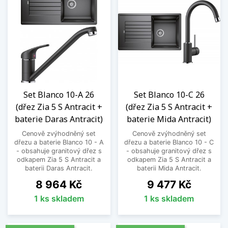
Set Blanco 10-A 26
Set Blanco 10-C 26
(dřez Zia 5 S Antracit +
(dřez Zia 5 S Antracit +
baterie Daras Antracit)
baterie Mida Antracit)
Cenově zvýhodněný set
Cenově zvýhodněný set
dřezu a baterie Blanco 10 - A
dřezu a baterie Blanco 10 - C
- obsahuje granitový dřez s
- obsahuje granitový dřez s
odkapem Zia 5 S Antracit a
odkapem Zia 5 S Antracit a
baterii Daras Antracit.
baterii Mida Antracit.
Cena
Cena
8 964 Kč
9 477 Kč
1 ks skladem
1 ks skladem