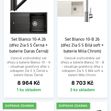
Set Blanco 10-A 26
Set Blanco 10-B 26
(dřez Zia 5 S Černá +
(dřez Zia 5 S Bílá soft +
baterie Daras Černá)
baterie Mila Chrom)
Cenově zvýhodněný set
Cenově zvýhodněný set
dřezu a baterie Blanco 10 - A
dřezu a baterie Blanco 10 - B
- obsahuje granitový dřez s
- obsahuje granitový dřez s
odkapem Zia 5 S Černá a
odkapem Zia 5 S Bílá soft a
baterii Daras Černá.
baterii Mila Chrom.
Cena
Cena
8 964 Kč
8 703 Kč
1 ks skladem
3 ks skladem
DOPRAVA ZDARMA
DOPRAVA ZDARMA