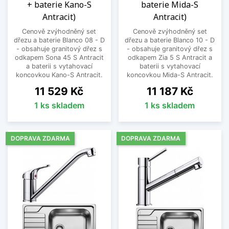
+ baterie Kano-S
baterie Mida-S
Antracit)
Antracit)
Cenově zvýhodněný set
Cenově zvýhodněný set
dřezu a baterie Blanco 08 - D
dřezu a baterie Blanco 10 - D
- obsahuje granitový dřez s
- obsahuje granitový dřez s
odkapem Sona 45 S Antracit
odkapem Zia 5 S Antracit a
a baterii s vytahovací
baterii s vytahovací
koncovkou Kano-S Antracit.
koncovkou Mida-S Antracit.
Cena
Cena
11 529 Kč
11 187 Kč
1 ks skladem
1 ks skladem
DOPRAVA ZDARMA
DOPRAVA ZDARMA