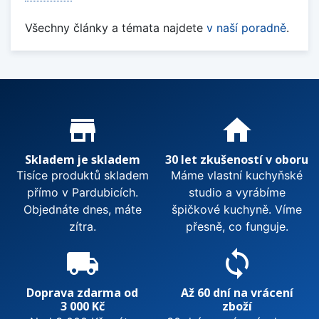
Všechny články a témata najdete
v naší poradně
.
Proč nakupovat u nás?
store_mall_directory
home
Skladem je skladem
30 let zkušeností v oboru
Tisíce produktů skladem
Máme vlastní kuchyňské
přímo v Pardubicích.
studio a vyrábíme
Objednáte dnes, máte
špičkové kuchyně. Víme
zítra.
přesně, co funguje.
local_shipping
sync
Doprava zdarma od
Až 60 dní na vrácení
3 000 Kč
zboží