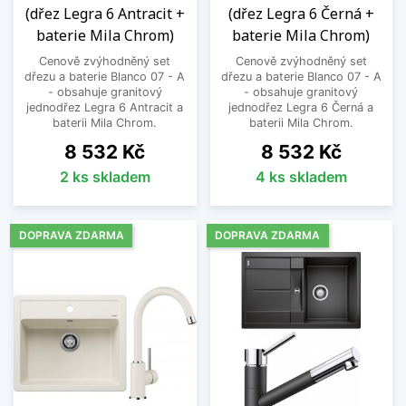
(dřez Legra 6 Antracit +
(dřez Legra 6 Černá +
baterie Mila Chrom)
baterie Mila Chrom)
Cenově zvýhodněný set
Cenově zvýhodněný set
dřezu a baterie Blanco 07 - A
dřezu a baterie Blanco 07 - A
- obsahuje granitový
- obsahuje granitový
jednodřez Legra 6 Antracit a
jednodřez Legra 6 Černá a
baterii Mila Chrom.
baterii Mila Chrom.
Cena
Cena
8 532 Kč
8 532 Kč
2 ks skladem
4 ks skladem
DOPRAVA ZDARMA
DOPRAVA ZDARMA