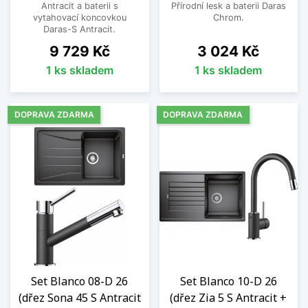
Antracit a baterii s
Přírodní lesk a baterii Daras
vytahovací koncovkou
Chrom.
Daras-S Antracit.
Cena
Cena
9 729 Kč
3 024 Kč
1 ks skladem
1 ks skladem
DOPRAVA ZDARMA
DOPRAVA ZDARMA
Set Blanco 08-D 26
Set Blanco 10-D 26
(dřez Sona 45 S Antracit
(dřez Zia 5 S Antracit +