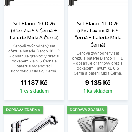
Set Blanco 10-D 26
Set Blanco 11-D 26
(dřez Zia 5 S Černá +
(dřez Favum XL 6 S
baterie Mida-S Černá)
Černá + baterie Mida
Černá)
Cenově zvýhodněný set
dřezu a baterie Blanco 10 - D
Cenově zvýhodněný set
- obsahuje granitový dřez s
dřezu a baterie Blanco 11 - D
odkapem Zia 5 S Černá a
- obsahuje granitový dřez s
baterii s vytahovací
odkapem Favum XL 6 S
koncovkou Mida-S Černá.
Černá a baterii Mida Černá.
Cena
Cena
11 187 Kč
9 135 Kč
1 ks skladem
1 ks skladem
DOPRAVA ZDARMA
DOPRAVA ZDARMA