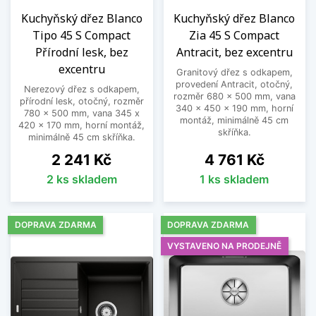
Kuchyňský dřez Blanco
Kuchyňský dřez Blanco
Tipo 45 S Compact
Zia 45 S Compact
Přírodní lesk, bez
Antracit, bez excentru
excentru
Granitový dřez s odkapem,
provedení Antracit, otočný,
Nerezový dřez s odkapem,
rozměr 680 x 500 mm, vana
přírodní lesk, otočný, rozměr
340 x 450 x 190 mm, horní
780 x 500 mm, vana 345 x
montáž, minimálně 45 cm
420 x 170 mm, horní montáž,
skříňka.
minimálně 45 cm skříňka.
Cena
Cena
2 241 Kč
4 761 Kč
2 ks skladem
1 ks skladem
DOPRAVA ZDARMA
DOPRAVA ZDARMA
VYSTAVENO NA PRODEJNĚ