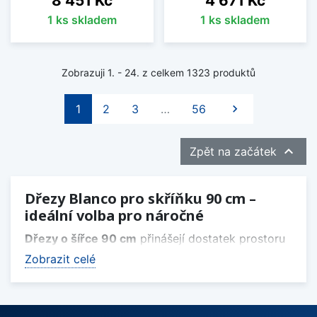
8 451 Kč
4 671 Kč
1 ks skladem
1 ks skladem
Zobrazuji 1. - 24. z celkem 1323 produktů
Další
1
2
3
…
56


Zpět na začátek
Dřezy Blanco pro skříňku 90 cm –
ideální volba pro náročné
Dřezy o šířce 90 cm
přinášejí dostatek prostoru
pro pohodlnou manipulaci s nádobím i
Zobrazit celé
příslušenstvím. Hodí se do velkých kuchyní, kde
se často vaří, a nabízejí perfektní základ pro
vytvoření plně vybavené pracovní zóny.