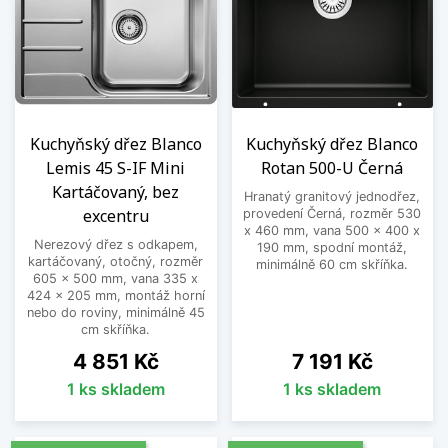
Kuchyňský dřez Blanco
Kuchyňský dřez Blanco
Lemis 45 S-IF Mini
Rotan 500-U Černá
Kartáčovaný, bez
Hranatý granitový jednodřez,
excentru
provedení Černá, rozměr 530
x 460 mm, vana 500 x 400 x
Nerezový dřez s odkapem,
190 mm, spodní montáž,
kartáčovaný, otočný, rozměr
minimálně 60 cm skříňka.
605 x 500 mm, vana 335 x
424 x 205 mm, montáž horní
nebo do roviny, minimálně 45
cm skříňka.
Cena
Cena
4 851 Kč
7 191 Kč
1 ks skladem
1 ks skladem