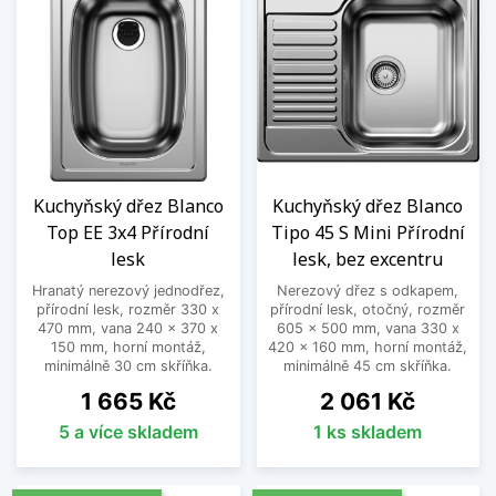
Kuchyňský dřez Blanco
Kuchyňský dřez Blanco
Top EE 3x4 Přírodní
Tipo 45 S Mini Přírodní
lesk
lesk, bez excentru
Hranatý nerezový jednodřez,
Nerezový dřez s odkapem,
přírodní lesk, rozměr 330 x
přírodní lesk, otočný, rozměr
470 mm, vana 240 x 370 x
605 x 500 mm, vana 330 x
150 mm, horní montáž,
420 x 160 mm, horní montáž,
minimálně 30 cm skříňka.
minimálně 45 cm skříňka.
Cena
Cena
1 665 Kč
2 061 Kč
5 a více skladem
1 ks skladem