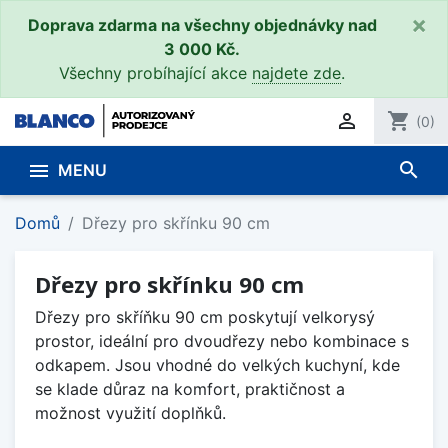
×
Doprava zdarma na všechny objednávky nad
3 000 Kč.
Všechny probíhající akce
najdete zde
.

shopping_cart
(0)
search

MENU
Domů
Dřezy pro skřínku 90 cm
Dřezy pro skřínku 90 cm
Dřezy pro skříňku 90 cm poskytují velkorysý
prostor, ideální pro dvoudřezy nebo kombinace s
odkapem. Jsou vhodné do velkých kuchyní, kde
se klade důraz na komfort, praktičnost a
možnost využití doplňků.