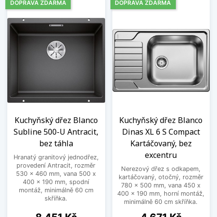
DOPRAVA ZDARMA
DOPRAVA ZDARMA
Kuchyňský dřez Blanco
Kuchyňský dřez Blanco
Subline 500-U Antracit,
Dinas XL 6 S Compact
bez táhla
Kartáčovaný, bez
excentru
Hranatý granitový jednodřez,
provedení Antracit, rozměr
Nerezový dřez s odkapem,
530 x 460 mm, vana 500 x
kartáčovaný, otočný, rozměr
400 x 190 mm, spodní
780 x 500 mm, vana 450 x
montáž, minimálně 60 cm
400 x 190 mm, horní montáž,
skříňka.
minimálně 60 cm skříňka.
Cena
Cena