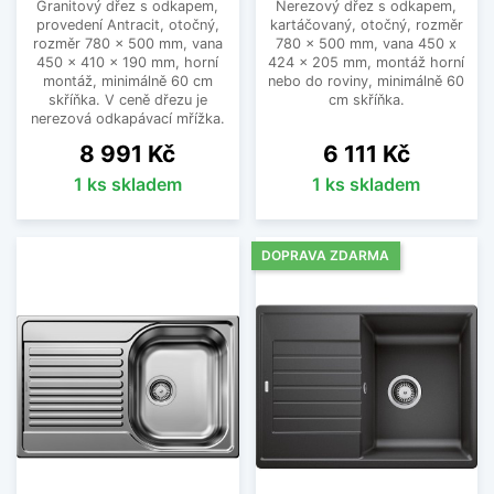
Granitový dřez s odkapem,
Nerezový dřez s odkapem,
provedení Antracit, otočný,
kartáčovaný, otočný, rozměr
rozměr 780 x 500 mm, vana
780 x 500 mm, vana 450 x
450 x 410 x 190 mm, horní
424 x 205 mm, montáž horní
montáž, minimálně 60 cm
nebo do roviny, minimálně 60
skříňka. V ceně dřezu je
cm skříňka.
nerezová odkapávací mřížka.
Cena
Cena
8 991 Kč
6 111 Kč
1 ks skladem
1 ks skladem
DOPRAVA ZDARMA