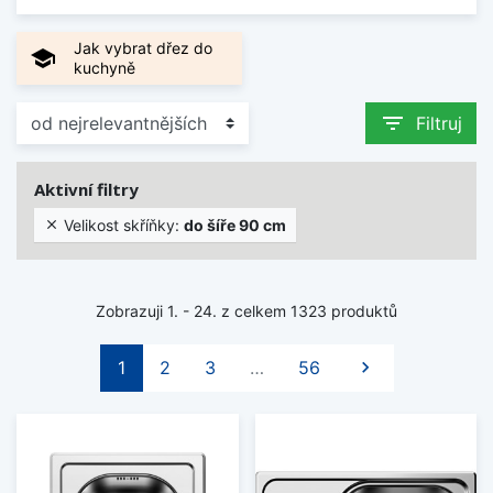
Jak vybrat dřez do
school
kuchyně
filter_list
Filtruj
Aktivní filtry
Velikost skříňky:
do šíře 90 cm

Zobrazuji 1. - 24. z celkem 1323 produktů
Další
1
2
3
…
56
