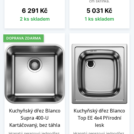
cm skříňka.
Cena
Cena
6 291 Kč
5 031 Kč
2 ks skladem
1 ks skladem
DOPRAVA ZDARMA
Kuchyňský dřez Blanco
Kuchyňský dřez Blanco
Supra 400-U
Top EE 4x4 Přírodní
Kartáčovaný, bez táhla
lesk
Hranatý nerezový jednodřez,
Hranatý nerezový jednodřez,