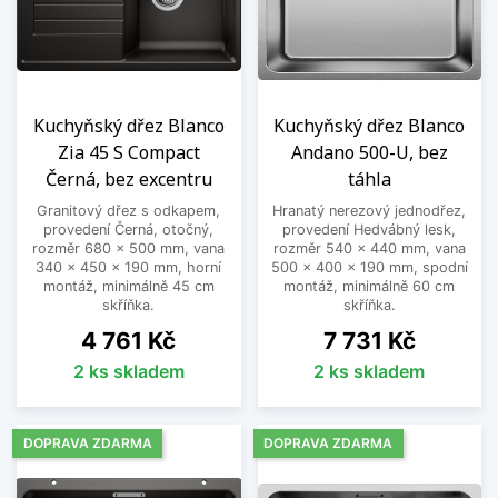
Kuchyňský dřez Blanco
Kuchyňský dřez Blanco
Zia 45 S Compact
Andano 500-U, bez
Černá, bez excentru
táhla
Granitový dřez s odkapem,
Hranatý nerezový jednodřez,
provedení Černá, otočný,
provedení Hedvábný lesk,
rozměr 680 x 500 mm, vana
rozměr 540 x 440 mm, vana
340 x 450 x 190 mm, horní
500 x 400 x 190 mm, spodní
montáž, minimálně 45 cm
montáž, minimálně 60 cm
skříňka.
skříňka.
Cena
Cena
4 761 Kč
7 731 Kč
2 ks skladem
2 ks skladem
DOPRAVA ZDARMA
DOPRAVA ZDARMA