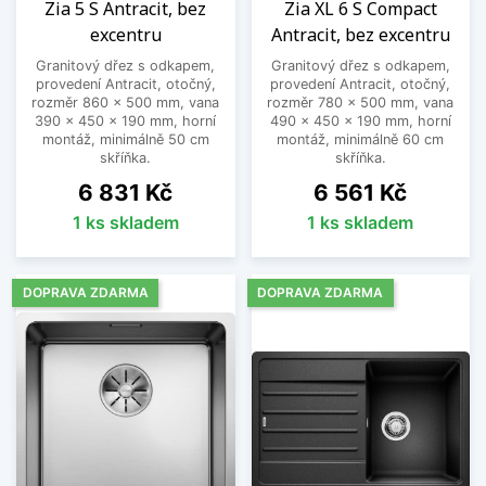
Zia 5 S Antracit, bez
Zia XL 6 S Compact
excentru
Antracit, bez excentru
Granitový dřez s odkapem,
Granitový dřez s odkapem,
provedení Antracit, otočný,
provedení Antracit, otočný,
rozměr 860 x 500 mm, vana
rozměr 780 x 500 mm, vana
390 x 450 x 190 mm, horní
490 x 450 x 190 mm, horní
montáž, minimálně 50 cm
montáž, minimálně 60 cm
skříňka.
skříňka.
Cena
Cena
6 831 Kč
6 561 Kč
1 ks skladem
1 ks skladem
DOPRAVA ZDARMA
DOPRAVA ZDARMA