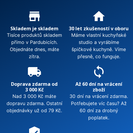
Podívejte se na
celou nabídku dřezů Blanco
, nebo
Proč nakupovat u nás?
store_mall_directory
home
vybavte svou linku i o
chytré odpadkové koše
a
dávkovače saponátu
.
Skladem je skladem
30 let zkušeností v oboru
Zobrazit méně
Tisíce produktů skladem
Máme vlastní kuchyňské
přímo v Pardubicích.
studio a vyrábíme
Objednáte dnes, máte
špičkové kuchyně. Víme
zítra.
přesně, co funguje.
local_shipping
sync
Doprava zdarma od
Až 60 dní na vrácení
3 000 Kč
zboží
Nad 3 000 Kč máte
30 dní na vrácení zdarma.
dopravu zdarma. Ostatní
Potřebujete víc času? Až
objednávky už od 79 Kč.
60 dní za drobný
poplatek.