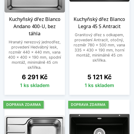
Kuchyňský dřez Blanco
Kuchyňský dřez Blanco
Andano 400-U, bez
Legra 45 S Antracit
táhla
Granitový dřez s odkapem,
provedení Antracit, otočný,
Hranatý nerezový jednodřez,
rozměr 780 x 500 mm, vana
provedení Hedvábný lesk,
335 x 430 x 190 mm, horní
rozměr 440 x 440 mm, vana
montáž, minimálně 45 cm
400 x 400 x 190 mm, spodní
skříňka.
montáž, minimálně 45 cm
skříňka.
Cena
Cena
6 291 Kč
5 121 Kč
1 ks skladem
1 ks skladem
DOPRAVA ZDARMA
DOPRAVA ZDARMA