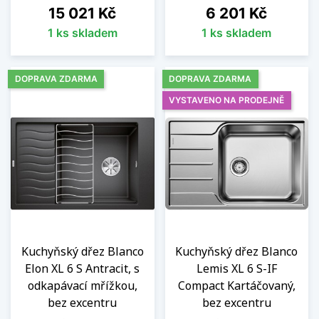
Cena
Cena
15 021 Kč
6 201 Kč
1 ks skladem
1 ks skladem
DOPRAVA ZDARMA
DOPRAVA ZDARMA
VYSTAVENO NA PRODEJNĚ
Kuchyňský dřez Blanco
Kuchyňský dřez Blanco
Elon XL 6 S Antracit, s
Lemis XL 6 S-IF
odkapávací mřížkou,
Compact Kartáčovaný,
bez excentru
bez excentru