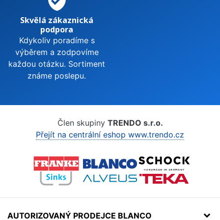
verified_user
Skvělá zákaznická
podpora
Kdykoliv poradíme s
výběrem a zodpovíme
každou otázku. Sortiment
známe poslepu.
Člen skupiny
TRENDO s.r.o.
Přejít na centrální eshop www.trendo.cz
AUTORIZOVANÝ PRODEJCE BLANCO