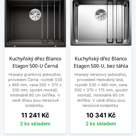
Kuchyňský dřez Blanco
Kuchyňský dřez Blanco
Etagon 500-U Černá
Etagon 500-U, bez táhla
Hranatý granitový jednodřez,
Hranatý nerezový jednodřez,
provedení Černá, rozměr 530
provedení Hedvábný lesk,
x 460 mm, vana 500 x 370 x
rozměr 530 x 460 mm, vana
200 mm, spodní montáž,
500 x 370 x 175 mm, spodní
minimálně 60 cm skříňka. V
montáž, minimálně 60 cm
ceně dřezu jsou nerezové
skříňka. V ceně dřezu jsou
kolejničky.
nerezové kolejničky.
Cena
Cena
11 241 Kč
10 341 Kč
2 ks skladem
2 ks skladem