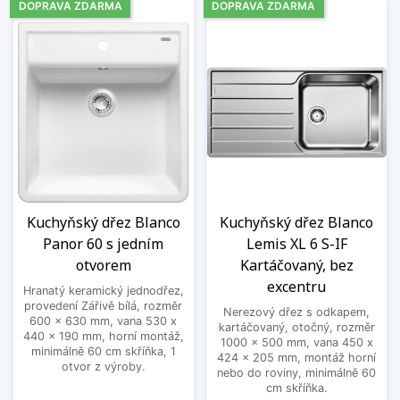
DOPRAVA ZDARMA
DOPRAVA ZDARMA
Kuchyňský dřez Blanco
Kuchyňský dřez Blanco
Panor 60 s jedním
Lemis XL 6 S-IF
otvorem
Kartáčovaný, bez
excentru
Hranatý keramický jednodřez,
provedení Zářivě bílá, rozměr
Nerezový dřez s odkapem,
600 x 630 mm, vana 530 x
kartáčovaný, otočný, rozměr
440 x 190 mm, horní montáž,
1000 x 500 mm, vana 450 x
minimálně 60 cm skříňka, 1
424 x 205 mm, montáž horní
otvor z výroby.
nebo do roviny, minimálně 60
cm skříňka.