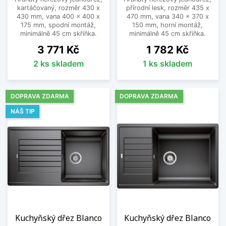
kartáčovaný, rozměr 430 x
přírodní lesk, rozměr 435 x
430 mm, vana 400 x 400 x
470 mm, vana 340 x 370 x
175 mm, spodní montáž,
150 mm, horní montáž,
minimálně 45 cm skříňka.
minimálně 45 cm skříňka.
Cena
Cena
3 771 Kč
1 782 Kč
2 ks skladem
1 ks skladem
DOPRAVA ZDARMA
DOPRAVA ZDARMA
NÁŠ TIP
Kuchyňský dřez Blanco
Kuchyňský dřez Blanco