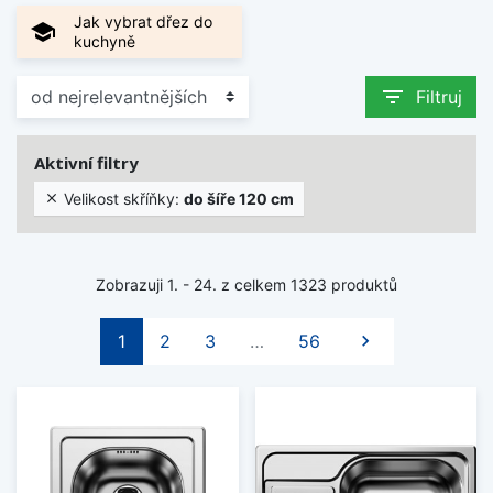
Jak vybrat dřez do
school
kuchyně
filter_list
Filtruj
Aktivní filtry
Velikost skříňky:
do šíře 120 cm

Zobrazuji 1. - 24. z celkem 1323 produktů
Další
1
2
3
…
56
