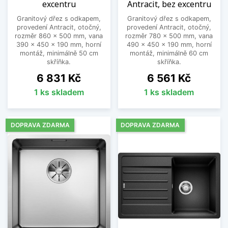
excentru
Antracit, bez excentru
Granitový dřez s odkapem,
Granitový dřez s odkapem,
provedení Antracit, otočný,
provedení Antracit, otočný,
rozměr 860 x 500 mm, vana
rozměr 780 x 500 mm, vana
390 x 450 x 190 mm, horní
490 x 450 x 190 mm, horní
montáž, minimálně 50 cm
montáž, minimálně 60 cm
skříňka.
skříňka.
Cena
Cena
6 831 Kč
6 561 Kč
1 ks skladem
1 ks skladem
DOPRAVA ZDARMA
DOPRAVA ZDARMA