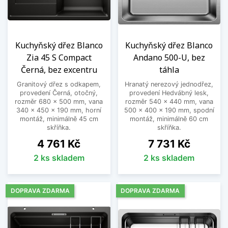
Kuchyňský dřez Blanco
Kuchyňský dřez Blanco
Zia 45 S Compact
Andano 500-U, bez
Černá, bez excentru
táhla
Granitový dřez s odkapem,
Hranatý nerezový jednodřez,
provedení Černá, otočný,
provedení Hedvábný lesk,
rozměr 680 x 500 mm, vana
rozměr 540 x 440 mm, vana
340 x 450 x 190 mm, horní
500 x 400 x 190 mm, spodní
montáž, minimálně 45 cm
montáž, minimálně 60 cm
skříňka.
skříňka.
Cena
Cena
4 761 Kč
7 731 Kč
2 ks skladem
2 ks skladem
DOPRAVA ZDARMA
DOPRAVA ZDARMA