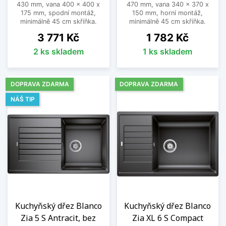
430 mm, vana 400 x 400 x
470 mm, vana 340 x 370 x
175 mm, spodní montáž,
150 mm, horní montáž,
minimálně 45 cm skříňka.
minimálně 45 cm skříňka.
Cena
Cena
3 771 Kč
1 782 Kč
2 ks skladem
1 ks skladem
DOPRAVA ZDARMA
DOPRAVA ZDARMA
NÁŠ TIP
Kuchyňský dřez Blanco
Kuchyňský dřez Blanco
Zia 5 S Antracit, bez
Zia XL 6 S Compact