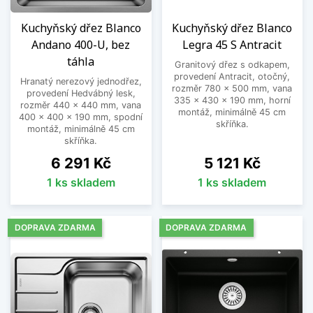
Kuchyňský dřez Blanco
Kuchyňský dřez Blanco
Andano 400-U, bez
Legra 45 S Antracit
táhla
Granitový dřez s odkapem,
provedení Antracit, otočný,
Hranatý nerezový jednodřez,
rozměr 780 x 500 mm, vana
provedení Hedvábný lesk,
335 x 430 x 190 mm, horní
rozměr 440 x 440 mm, vana
montáž, minimálně 45 cm
400 x 400 x 190 mm, spodní
skříňka.
montáž, minimálně 45 cm
skříňka.
Cena
Cena
6 291 Kč
5 121 Kč
1 ks skladem
1 ks skladem
DOPRAVA ZDARMA
DOPRAVA ZDARMA