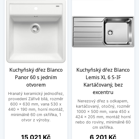
Kuchyňský dřez Blanco
Kuchyňský dřez Blanco
Panor 60 s jedním
Lemis XL 6 S-IF
otvorem
Kartáčovaný, bez
excentru
Hranatý keramický jednodřez,
provedení Zářivě bílá, rozměr
Nerezový dřez s odkapem,
600 x 630 mm, vana 530 x
kartáčovaný, otočný, rozměr
440 x 190 mm, horní montáž,
1000 x 500 mm, vana 450 x
minimálně 60 cm skříňka, 1
424 x 205 mm, montáž horní
otvor z výroby.
nebo do roviny, minimálně 60
cm skříňka.
Cena
Cena
15 021 Kč
6 201 Kč