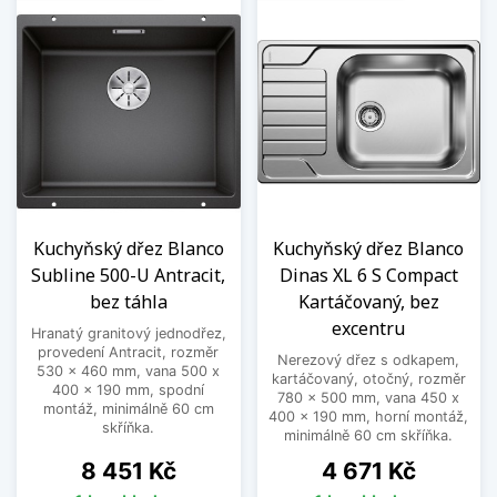
Kuchyňský dřez Blanco
Kuchyňský dřez Blanco
Subline 500-U Antracit,
Dinas XL 6 S Compact
bez táhla
Kartáčovaný, bez
excentru
Hranatý granitový jednodřez,
provedení Antracit, rozměr
Nerezový dřez s odkapem,
530 x 460 mm, vana 500 x
kartáčovaný, otočný, rozměr
400 x 190 mm, spodní
780 x 500 mm, vana 450 x
montáž, minimálně 60 cm
400 x 190 mm, horní montáž,
skříňka.
minimálně 60 cm skříňka.
Cena
Cena
8 451 Kč
4 671 Kč