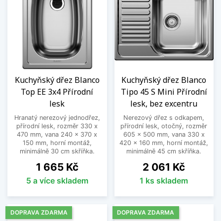
Kuchyňský dřez Blanco
Kuchyňský dřez Blanco
Top EE 3x4 Přírodní
Tipo 45 S Mini Přírodní
lesk
lesk, bez excentru
Hranatý nerezový jednodřez,
Nerezový dřez s odkapem,
přírodní lesk, rozměr 330 x
přírodní lesk, otočný, rozměr
470 mm, vana 240 x 370 x
605 x 500 mm, vana 330 x
150 mm, horní montáž,
420 x 160 mm, horní montáž,
minimálně 30 cm skříňka.
minimálně 45 cm skříňka.
Cena
Cena
1 665 Kč
2 061 Kč
5 a více skladem
1 ks skladem
DOPRAVA ZDARMA
DOPRAVA ZDARMA