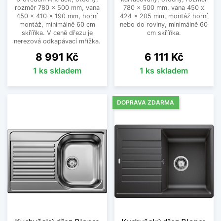
rozměr 780 x 500 mm, vana
780 x 500 mm, vana 450 x
450 x 410 x 190 mm, horní
424 x 205 mm, montáž horní
montáž, minimálně 60 cm
nebo do roviny, minimálně 60
skříňka. V ceně dřezu je
cm skříňka.
nerezová odkapávací mřížka.
Cena
Cena
8 991 Kč
6 111 Kč
1 ks skladem
1 ks skladem
DOPRAVA ZDARMA