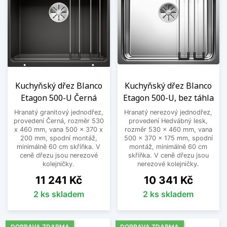
Kuchyňský dřez Blanco
Kuchyňský dřez Blanco
Etagon 500-U Černá
Etagon 500-U, bez táhla
Hranatý granitový jednodřez,
Hranatý nerezový jednodřez,
provedení Černá, rozměr 530
provedení Hedvábný lesk,
x 460 mm, vana 500 x 370 x
rozměr 530 x 460 mm, vana
200 mm, spodní montáž,
500 x 370 x 175 mm, spodní
minimálně 60 cm skříňka. V
montáž, minimálně 60 cm
ceně dřezu jsou nerezové
skříňka. V ceně dřezu jsou
kolejničky.
nerezové kolejničky.
Cena
Cena
11 241 Kč
10 341 Kč
2 ks skladem
2 ks skladem
DOPRAVA ZDARMA
DOPRAVA ZDARMA