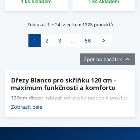
1 ks skladem
1 ks skladem
Zobrazuji 1. - 24. z celkem 1323 produktů
Další
1
2
3
…
56


Zpět na začátek
Dřezy Blanco pro skříňku 120 cm –
maximum funkčnosti a komfortu
120cm dřezy
nabízejí obrovský pracovní prostor
a hodí se do moderních kuchyní, kde se vaří
Zobrazit celé
opravdu naplno. Umožňují pohodlné mytí, sušení i
integraci chytrých doplňků.
Prozkoumejte
všechny dostupné dřezy Blanco
a