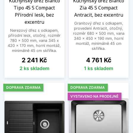
Kuchyňský dřez Blanco
Kuchyňský dřez Blanco
Tipo 45 S Compact
Zia 45 S Compact
Přírodní lesk, bez
Antracit, bez excentru
excentru
Granitový dřez s odkapem,
provedení Antracit, otočný,
Nerezový dřez s odkapem,
rozměr 680 x 500 mm, vana
přírodní lesk, otočný, rozměr
340 x 450 x 190 mm, horní
780 x 500 mm, vana 345 x
montáž, minimálně 45 cm
420 x 170 mm, horní montáž,
skříňka.
minimálně 45 cm skříňka.
Cena
Cena
2 241 Kč
4 761 Kč
2 ks skladem
1 ks skladem
DOPRAVA ZDARMA
DOPRAVA ZDARMA
VYSTAVENO NA PRODEJNĚ