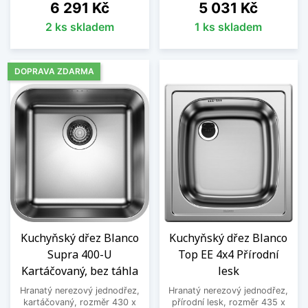
Cena
Cena
6 291 Kč
5 031 Kč
2 ks skladem
1 ks skladem
DOPRAVA ZDARMA
Kuchyňský dřez Blanco
Kuchyňský dřez Blanco
Supra 400-U
Top EE 4x4 Přírodní
Kartáčovaný, bez táhla
lesk
Hranatý nerezový jednodřez,
Hranatý nerezový jednodřez,
kartáčovaný, rozměr 430 x
přírodní lesk, rozměr 435 x