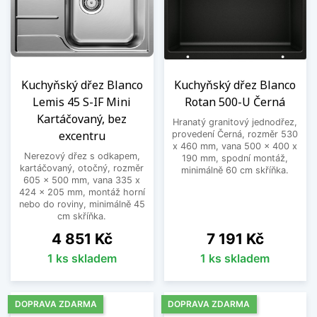
Kuchyňský dřez Blanco
Kuchyňský dřez Blanco
Lemis 45 S-IF Mini
Rotan 500-U Černá
Kartáčovaný, bez
Hranatý granitový jednodřez,
excentru
provedení Černá, rozměr 530
x 460 mm, vana 500 x 400 x
Nerezový dřez s odkapem,
190 mm, spodní montáž,
kartáčovaný, otočný, rozměr
minimálně 60 cm skříňka.
605 x 500 mm, vana 335 x
424 x 205 mm, montáž horní
nebo do roviny, minimálně 45
cm skříňka.
Cena
Cena
4 851 Kč
7 191 Kč
1 ks skladem
1 ks skladem
DOPRAVA ZDARMA
DOPRAVA ZDARMA