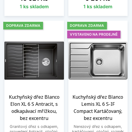
1 ks skladem
1 ks skladem
DOPRAVA ZDARMA
DOPRAVA ZDARMA
VYSTAVENO NA PRODEJNĚ
Kuchyňský dřez Blanco
Kuchyňský dřez Blanco
Elon XL 6 S Antracit, s
Lemis XL 6 S-IF
odkapávací mřížkou,
Compact Kartáčovaný,
bez excentru
bez excentru
Granitový dřez s odkapem,
Nerezový dřez s odkapem,
provedení Antracit, otočný,
kartáčovaný, otočný, rozměr