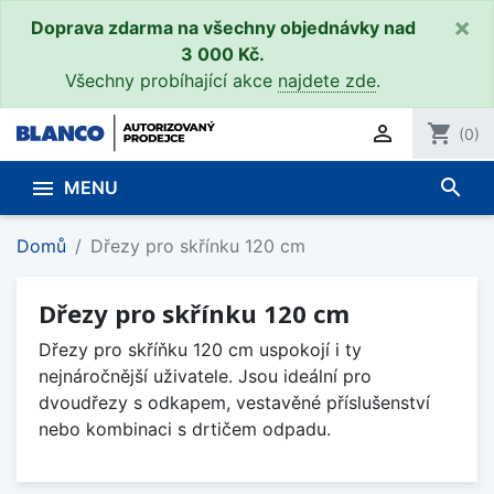
×
Doprava zdarma na všechny objednávky nad
3 000 Kč.
Všechny probíhající akce
najdete zde
.

shopping_cart
(0)
search

MENU
Domů
Dřezy pro skřínku 120 cm
Dřezy pro skřínku 120 cm
Dřezy pro skříňku 120 cm uspokojí i ty
nejnáročnější uživatele. Jsou ideální pro
dvoudřezy s odkapem, vestavěné příslušenství
nebo kombinaci s drtičem odpadu.