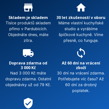
inspirujte se také
kuchyňským příslušenstvím
Proč nakupovat u nás?
store_mall_directory
home
nebo
drtiči odpadu
.
Zobrazit méně
Skladem je skladem
30 let zkušeností v oboru
Tisíce produktů skladem
Máme vlastní kuchyňské
přímo v Pardubicích.
studio a vyrábíme
Objednáte dnes, máte
špičkové kuchyně. Víme
zítra.
přesně, co funguje.
local_shipping
sync
Doprava zdarma od
Až 60 dní na vrácení
3 000 Kč
zboží
Nad 3 000 Kč máte
30 dní na vrácení zdarma.
dopravu zdarma. Ostatní
Potřebujete víc času? Až
objednávky už od 79 Kč.
60 dní za drobný
poplatek.
verified_user