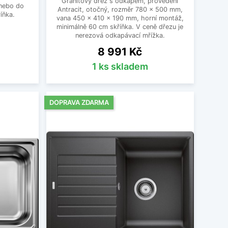
Granitový dřez s odkapem, provedení
nebo do
Antracit, otočný, rozměr 780 x 500 mm,
íňka.
vana 450 x 410 x 190 mm, horní montáž,
minimálně 60 cm skříňka. V ceně dřezu je
nerezová odkapávací mřížka.
Cena
8 991 Kč
1 ks skladem
DOPRAVA ZDARMA