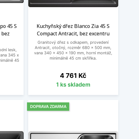
po 45 S
Kuchyňský dřez Blanco Zia 45 S
, bez
Compact Antracit, bez excentru
Granitový dřez s odkapem, provedení
Antracit, otočný, rozměr 680 x 500 mm,
dní lesk,
vana 340 x 450 x 190 mm, horní montáž,
vana 345 x
minimálně 45 cm skříňka.
nimálně 45
Cena
4 761 Kč
1 ks skladem
DOPRAVA ZDARMA