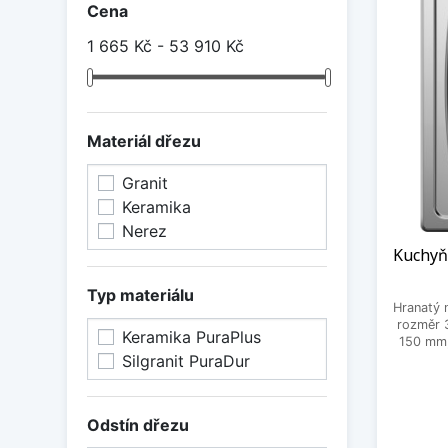
Cena
1 665 Kč - 53 910 Kč
Materiál dřezu
Granit
Keramika
Nerez
Kuchyň
Typ materiálu
Hranatý 
rozměr 
Keramika PuraPlus
150 mm,
Silgranit PuraDur
Odstín dřezu