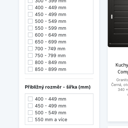
300 - 399 mm
400 - 449 mm
450 - 499 mm
500 - 549 mm
550 - 599 mm
600 - 649 mm
650 - 699 mm
700 - 749 mm
750 - 799 mm
800 - 849 mm
Kuchy
850 - 899 mm
Comp
900 - 949 mm
Granit
950 - 999 mm
Černá, o
Přibližný rozměr - šířka (mm)
1000 mm a více
340 x
400 - 449 mm
450 - 499 mm
500 - 549 mm
550 mm a více