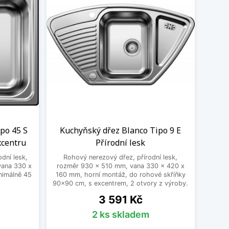
po 45 S
Kuchyňský dřez Blanco Tipo 9 E
xcentru
Přírodní lesk
dní lesk,
Rohový nerezový dřez, přírodní lesk,
vana 330 x
rozměr 930 x 510 mm, vana 330 x 420 x
nimálně 45
160 mm, horní montáž, do rohové skříňky
90x90 cm, s excentrem, 2 otvory z výroby.
Cena
3 591 Kč
2 ks skladem