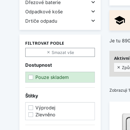

Dřezové baterie

Odpadkové koše
school

Drtiče odpadu
Je tu 89
FILTROVAT PODLE
Smazat vše

Aktivní 
Dostupnost
Způ

Pouze skladem
Zobrazuji 
Štítky
Výprodej
Zlevněno