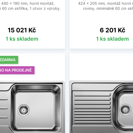
 440 x 190 mm, horní montáž,
424 x 205 mm, montáž horní 
 60 cm skříňka, 1 otvor z výroby.
roviny, minimálně 60 cm skř
Cena
Cena
15 021 Kč
6 201 Kč
1 ks skladem
1 ks skladem
 ZDARMA
NO NA PRODEJNĚ