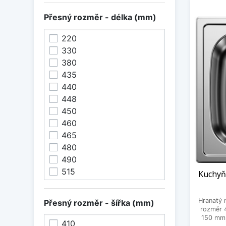
Přesný rozměr - délka (mm)
220
330
380
435
440
448
450
460
465
480
490
515
Kuchyň
540
543
Hranatý 
Přesný rozměr - šířka (mm)
560
rozměr 
150 mm,
584
410