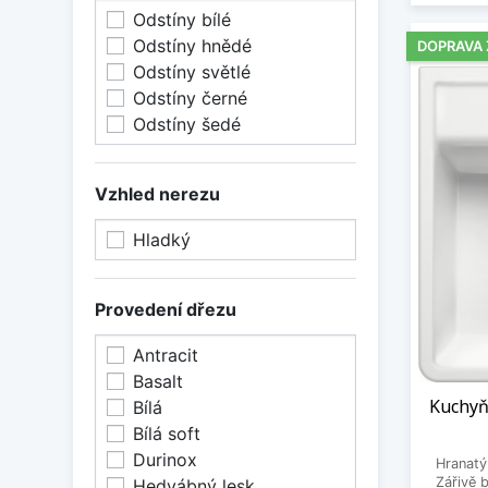
Odstíny bílé
Odstíny hnědé
DOPRAVA
Odstíny světlé
Odstíny černé
Odstíny šedé
Vzhled nerezu
Hladký
Provedení dřezu
Antracit
Basalt
Kuchyň
Bílá
Bílá soft
Durinox
Hranatý
Zářivě 
Hedvábný lesk