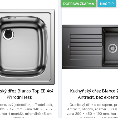
DOPRAVA ZDARMA
NÁŠ TIP
ský dřez Blanco Top EE 4x4
Kuchyňský dřez Blanco Z
Přírodní lesk
Antracit, bez excent
nerezový jednodřez, přírodní lesk,
Granitový dřez s odkapem, pr
435 x 470 mm, vana 340 x 370 x
Antracit, otočný, rozměr 860 
 horní montáž, minimálně 45 cm
vana 390 x 450 x 190 mm, horn