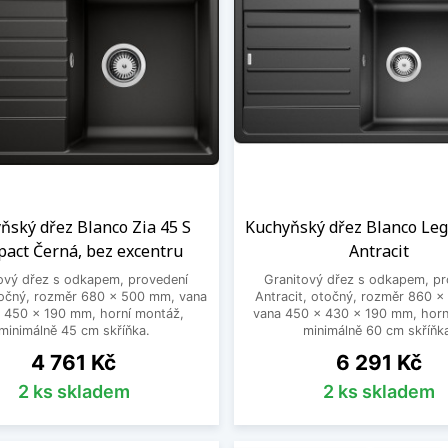
ňský dřez Blanco Zia 45 S
Kuchyňský dřez Blanco Leg
act Černá, bez excentru
Antracit
ový dřez s odkapem, provedení
Granitový dřez s odkapem, pr
točný, rozměr 680 x 500 mm, vana
Antracit, otočný, rozměr 860 
 450 x 190 mm, horní montáž,
vana 450 x 430 x 190 mm, horn
minimálně 45 cm skříňka.
minimálně 60 cm skříňk
Cena
Cena
4 761 Kč
6 291 Kč
2 ks skladem
2 ks skladem