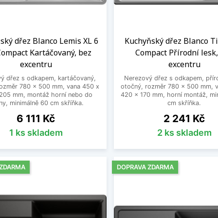
ský dřez Blanco Lemis XL 6
Kuchyňský dřez Blanco Ti
Compact Kartáčovaný, bez
Compact Přírodní lesk
excentru
excentru
ý dřez s odkapem, kartáčovaný,
Nerezový dřez s odkapem, příro
rozměr 780 x 500 mm, vana 450 x
otočný, rozměr 780 x 500 mm, 
205 mm, montáž horní nebo do
420 x 170 mm, horní montáž, mi
iny, minimálně 60 cm skříňka.
cm skříňka.
Cena
Cena
6 111 Kč
2 241 Kč
1 ks skladem
2 ks skladem
 ZDARMA
DOPRAVA ZDARMA