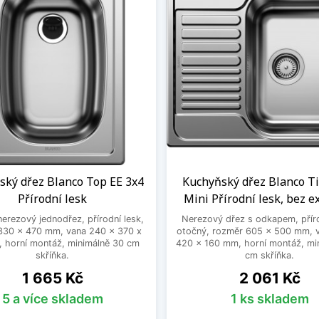
ský dřez Blanco Top EE 3x4
Kuchyňský dřez Blanco Ti
Přírodní lesk
Mini Přírodní lesk, bez e
nerezový jednodřez, přírodní lesk,
Nerezový dřez s odkapem, příro
330 x 470 mm, vana 240 x 370 x
otočný, rozměr 605 x 500 mm, 
 horní montáž, minimálně 30 cm
420 x 160 mm, horní montáž, mi
skříňka.
cm skříňka.
Cena
Cena
1 665 Kč
2 061 Kč
5 a více skladem
1 ks skladem