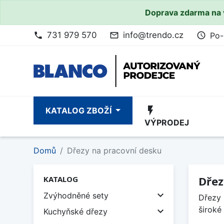
Doprava zdarma na 
731 979 570
info@trendo.cz
Po-
phone
mail_outline
access_time
flash_on
KATALOG ZBOŽÍ
VÝPRODEJ
Domů
Dřezy na pracovní desku
Dřez
KATALOG

Zvýhodněné sety
Dřezy 
široké

Kuchyňské dřezy