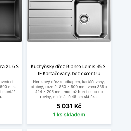
ra XL 6 S
Kuchyňský dřez Blanco Lemis 45 S-
IF Kartáčovaný, bez excentru
ovedení
Nerezový dřez s odkapem, kartáčovaný,
x 500 mm,
otočný, rozměr 860 x 500 mm, vana 335 x
í montáž,
424 x 205 mm, montáž horní nebo do
a.
roviny, minimálně 45 cm skříňka.
Cena
5 031 Kč
1 ks skladem