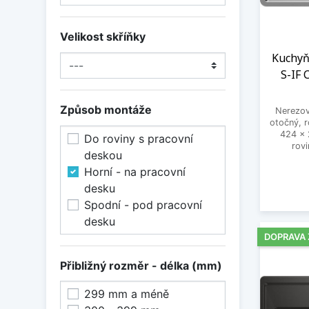
Velikost skříňky
Kuchyň
S-IF 
Způsob montáže
Nerezov
otočný, 
424 x 
Do roviny s pracovní
rov
deskou
Horní - na pracovní
desku
Spodní - pod pracovní
desku
DOPRAVA
Přibližný rozměr - délka (mm)
299 mm a méně