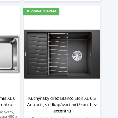
DOPRAVA ZDARMA
mis XL 6
Kuchyňský dřez Blanco Elon XL 6 S
centru
Antracit, s odkapávací mřížkou, bez
excentru
táčovaný,
vana 450 x