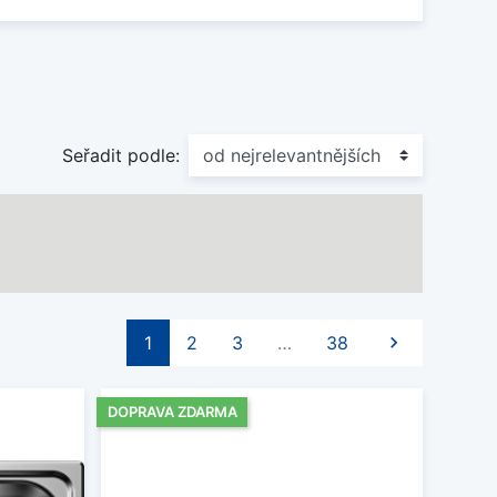
Seřadit podle:
Další
1
2
3
…
38

DOPRAVA ZDARMA