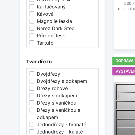
530 x
Kartáčovaný
minimálně
Kávová
Magnolie lesklá
Nerez Dark Steel
Přírodní lesk
Tartufo
Zářivě bílá
Černá
DOPRAVA
Tvar dřezu
Šedá skála
Šedá vulkán
VYSTAVE
Dvojdřezy
Dvojdřezy s odkapem
Dřezy rohové
Dřezy s odkapem
Dřezy s vaničkou
Dřezy s vaničkou a
odkapem
Jednodřezy - hranaté
Jednodřezy - kulaté