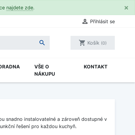
×
kce
najdete zde
.

Přihlásit se

shopping_cart
Košík
(0)
ORADNA
VŠE O
KONTAKT
NÁKUPU
ou snadno instalovatelné a zároveň dostupné v
a funkční řešení pro každou kuchyň.