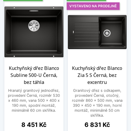
VYSTAVENO NA PRODEJNĚ
Kuchyňský dřez Blanco
Kuchyňský dřez Blanco
Subline 500-U Černá,
Zia 5 S Černá, bez
bez táhla
excentru
Hranatý granitový jednodřez,
Granitový dřez s odkapem,
provedení Černá, rozměr 530
provedení Černá, otočný,
x 460 mm, vana 500 x 400 x
rozměr 860 x 500 mm, vana
190 mm, spodní montáž,
390 x 450 x 190 mm, horní
minimálně 60 cm skříňka.
montáž, minimálně 50 cm
skříňka.
Cena
Cena
8 451 Kč
6 831 Kč