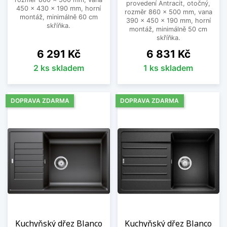
provedení Antracit, otočný,
450 x 430 x 190 mm, horní
rozměr 860 x 500 mm, vana
montáž, minimálně 60 cm
390 x 450 x 190 mm, horní
skříňka.
montáž, minimálně 50 cm
skříňka.
Cena
Cena
6 291 Kč
6 831 Kč
2 ks skladem
1 ks skladem
DOPRAVA ZDARMA
DOPRAVA ZDARMA
Kuchyňský dřez Blanco
Kuchyňský dřez Blanco